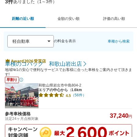
3件
ありました（1～3件）
距離の近い順
金額の安い順
評価の高い順
の料金を表示
車種から検索
車検のコバック 和歌山岩出店
地域№1の安心で便利なサービスでお客様に合った車検をご案内させて頂きま
す!
早割り
和歌山県岩出市中島804-2
エリアの中心から
:1.6km
（56件）
4.5
参考車検価格
37,240
円
法定24ヶ月点検対象