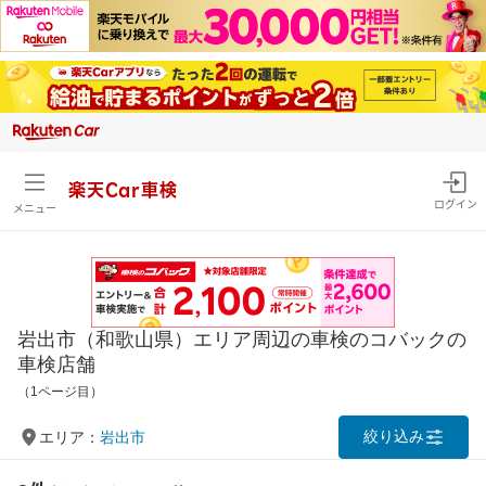
楽天Car車検
ログイン
メニュー
岩出市（和歌山県）エリア周辺の車検のコバックの
車検店舗
（1ページ目）
絞り込み
エリア：
岩出市