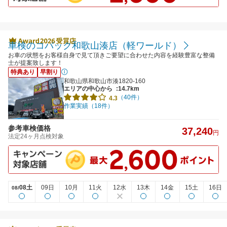
車検のコバック和歌山湊店（軽ワールド）
お車の状態をお客様自身で見て頂きご要望に合わせた内容を経験豊富な整備
士が提案致します！
特典あり
早割り
和歌山県和歌山市湊1820-160
エリアの中心から
:14.7km
（40件）
4.3
作業実績（18件）
参考車検価格
37,240
円
法定24ヶ月点検対象
08土
09日
10月
11火
12水
13木
14金
15土
16日
08/