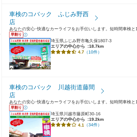
車検のコバック ふじみ野西
店
あなたの安心･快適なカーライフをお手伝いします。短時間車検と
早割り
埼玉県ふじみ野市亀久保1807-3
エリアの中心から
:18.7km
（10件）
4.7
車検のコバック 川越街道藤間
店
あなたの安心･快適なカーライフをお手伝いします。短時間車検と
早割り
埼玉県川越市藤原町30-16
エリアの中心から
:19.2km
（34件）
4.1