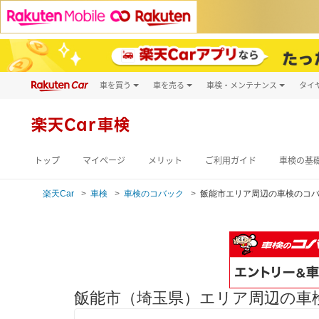
車を買う
車を売る
車検・メンテナンス
タイ
試乗・商談
楽天Car車買取
車検予約
キズ修理予約
新車
楽天Car車検
洗車・コーティン
メンテナンス管理
トップ
マイページ
メリット
ご利用ガイド
車検の基
楽天Car
車検
車検のコバック
飯能市エリア周辺の車検のコ
飯能市（埼玉県）エリア周辺の車