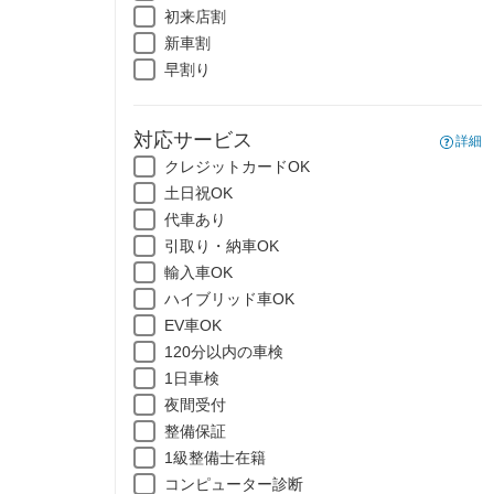
初来店割
新車割
早割り
対応サービス
詳細
クレジットカードOK
土日祝OK
代車あり
引取り・納車OK
輸入車OK
ハイブリッド車OK
EV車OK
120分以内の車検
1日車検
夜間受付
整備保証
1級整備士在籍
コンピューター診断