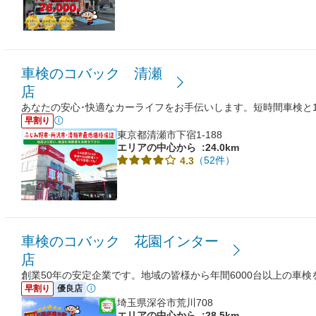
車検のコバック 清瀬
店
あなたの安心･快適なカーライフをお手伝いします。短時間車検と
早割り
東京都清瀬市下宿1-188
エリアの中心から
:24.0km
（52件）
4.3
車検のコバック 花園インター
店
創業50年の安定企業です。地域の皆様から年間6000台以上の車
早割り
優良店
埼玉県深谷市荒川708
エリアの中心から
:28.5km