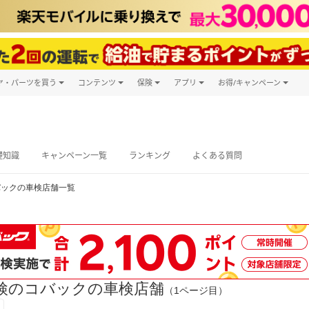
ヤ・パーツを買う
コンテンツ
保険
アプリ
お得/キャンペーン
楽天Carマガジン
キャンペーン
タイヤ・パーツ購入
自動車保険
楽天Carアプリ
自動車カタログ
タイヤ交換サービス
楽天マイカー
グ予約
礎知識
キャンペーン一覧
ランキング
よくある質問
バックの車検店舗一覧
検のコバックの車検店舗
（1ページ目）