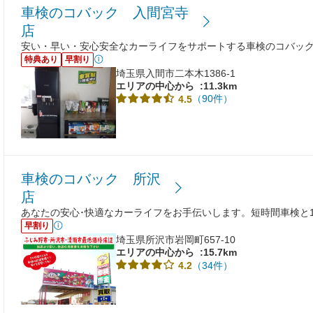
車検のコバック 入間宮寺
店
安い・早い・安心安全なカーライフをサポートする車検のコバッ
特典あり
早割り
埼玉県入間市二本木1386-1
エリアの中心から
:11.3km
（90件）
4.5
車検のコバック 所沢
店
あなたの安心･快適なカーライフをお手伝いします。短時間車検と
早割り
埼玉県所沢市岩岡町657-10
エリアの中心から
:15.7km
（34件）
4.2