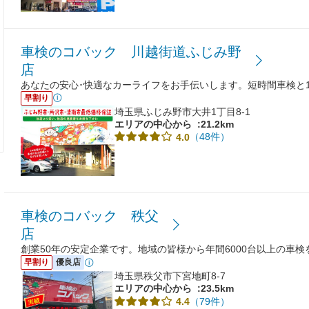
車検のコバック 川越街道ふじみ野
店
あなたの安心･快適なカーライフをお手伝いします。短時間車検と
早割り
埼玉県ふじみ野市大井1丁目8-1
エリアの中心から
:21.2km
（48件）
4.0
車検のコバック 秩父
店
創業50年の安定企業です。地域の皆様から年間6000台以上の車
早割り
優良店
埼玉県秩父市下宮地町8-7
エリアの中心から
:23.5km
（79件）
4.4