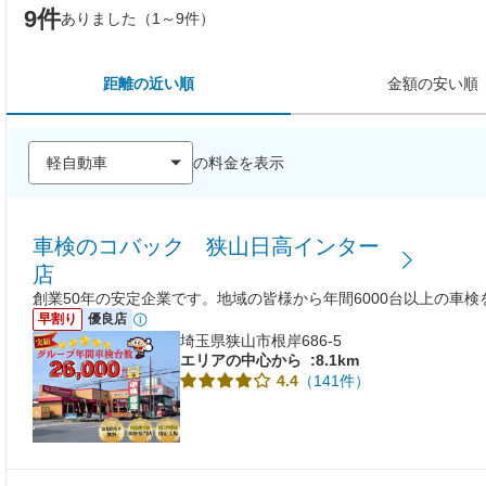
9件
ありました（1～9件）
距離の近い順
金額の安い順
の料金を表示
車検のコバック 狭山日高インター
店
創業50年の安定企業です。地域の皆様から年間6000台以上の車
早割り
優良店
埼玉県狭山市根岸686-5
エリアの中心から
:8.1km
（141件）
4.4