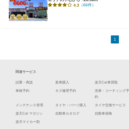
（66件）
4.3
1
関連サービス
試乗・商談
新車購入
楽天Car車買取
車検予約
キズ修理予約
洗車・コーティング
約
メンテナンス管理
タイヤ・パーツ購入
タイヤ交換サービス
楽天Car マガジン
自動車カタログ
自動車保険
楽天マイカー割