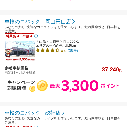
車検のコバック 岡山円山店
あなたの安心･快適なカーライフをお手伝いします。短時間車検と1日車検を
ご用意｡
特典あり
早割り
岡山県岡山市中区円山106-1
エリアの中心から
:8.5km
（38件）
4.6
参考車検価格
37,240
円
法定24ヶ月点検対象
車検のコバック 総社店
あなたの安心･快適なカーライフをお手伝いします。短時間車検と1日車検を
ご用意｡