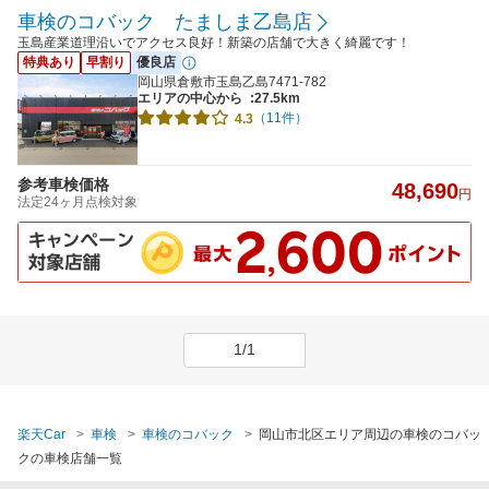
車検のコバック たましま乙島店
玉島産業道理沿いでアクセス良好！新築の店舗で大きく綺麗です！
特典あり
早割り
優良店
岡山県倉敷市玉島乙島7471-782
エリアの中心から
:27.5km
（11件）
4.3
参考車検価格
48,690
円
法定24ヶ月点検対象
1/1
楽天Car
車検
車検のコバック
岡山市北区エリア周辺の車検のコバッ
クの車検店舗一覧