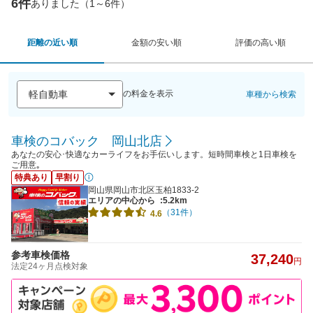
6件
ありました（1～6件）
距離の近い順
金額の安い順
評価の高い順
の料金を表示
車種から検索
車検のコバック 岡山北店
あなたの安心･快適なカーライフをお手伝いします。短時間車検と1日車検を
ご用意｡
特典あり
早割り
岡山県岡山市北区玉柏1833-2
エリアの中心から
:5.2km
（31件）
4.6
参考車検価格
37,240
円
法定24ヶ月点検対象