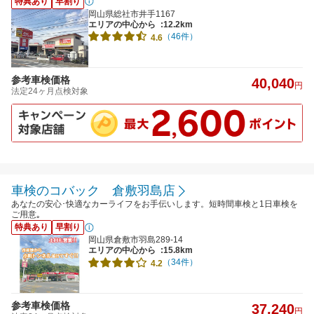
特典あり
早割り
岡山県総社市井手1167
エリアの中心から
:12.2km
（46件）
4.6
参考車検価格
40,040
円
法定24ヶ月点検対象
車検のコバック 倉敷羽島店
あなたの安心･快適なカーライフをお手伝いします。短時間車検と1日車検を
ご用意｡
特典あり
早割り
岡山県倉敷市羽島289-14
エリアの中心から
:15.8km
（34件）
4.2
参考車検価格
37,240
円