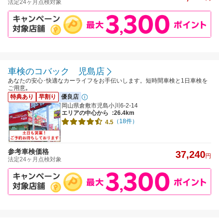
法定24ヶ月点検対象
車検のコバック 児島店
あなたの安心･快適なカーライフをお手伝いします。短時間車検と1日車検を
ご用意｡
特典あり
早割り
優良店
岡山県倉敷市児島小川6-2-14
エリアの中心から
:26.4km
（18件）
4.5
参考車検価格
37,240
円
法定24ヶ月点検対象