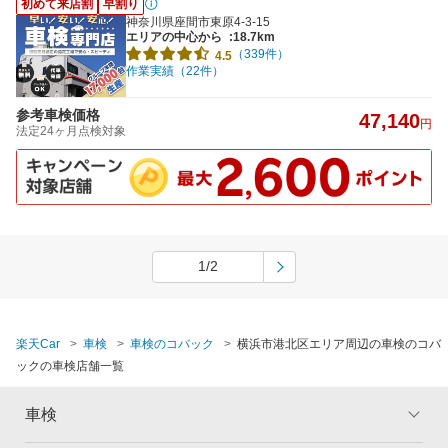
初めて来店割
早割り
神奈川県座間市東原4-3-15
エリアの中心から
:18.7km
（339件）
4.5
作業実績（22件）
参考車検価格
47,140
円
法定24ヶ月点検対象
1/2
楽天Car
車検
車検のコバック
横浜市港北区エリア周辺の車検のコバ
ックの車検店舗一覧
車検