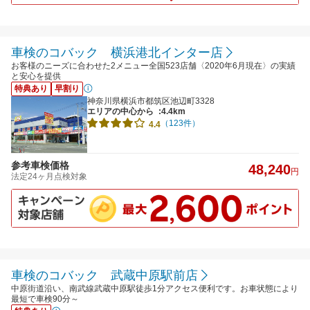
車検のコバック 横浜港北インター店
お客様のニーズに合わせた2メニュー全国523店舗〈2020年6月現在〉の実績
と安心を提供
特典あり
早割り
神奈川県横浜市都筑区池辺町3328
エリアの中心から
:4.4km
（123件）
4.4
参考車検価格
48,240
円
法定24ヶ月点検対象
車検のコバック 武蔵中原駅前店
中原街道沿い、南武線武蔵中原駅徒歩1分アクセス便利です。お車状態により
最短で車検90分～