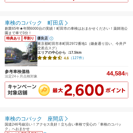
車検のコバック 町田店
創業65年★年間6000台の実績！町田市の車検はおまかせください！薬師池公
園まで車で3分！
特典あり
早割り
優良店
東京都町田市本町田2972番地1（鎌倉通り沿い、今井戸
交差点スグ）
エリアの中心から
:17.5km
（127件）
4.6
参考車検価格
44,584
円
法定24ヶ月点検対象
車検のコバック 座間店
国道246号線沿い！アクセス良好！立ち合い車検で安心の「車検のコバッ
ク」へおまかせ