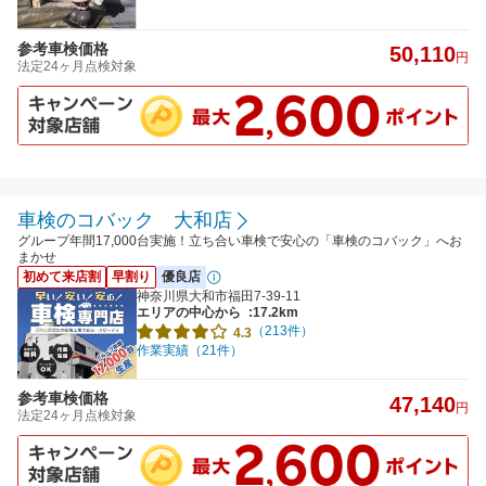
参考車検価格
50,110
円
法定24ヶ月点検対象
車検のコバック 大和店
グループ年間17,000台実施！立ち合い車検で安心の「車検のコバック」へお
まかせ
初めて来店割
早割り
優良店
神奈川県大和市福田7-39-11
エリアの中心から
:17.2km
（213件）
4.3
作業実績（21件）
参考車検価格
47,140
円
法定24ヶ月点検対象