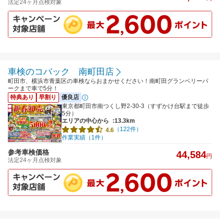
法定24ヶ月点検対象
車検のコバック 南町田店
町田市、横浜市青葉区の車検ならおまかせください！南町田グランベリーパ
ークまで車で5分！
特典あり
早割り
優良店
東京都町田市南つくし野2-30-3（すずかけ台駅まで徒歩
5分）
エリアの中心から
:13.3km
（122件）
4.6
作業実績（1件）
参考車検価格
44,584
円
法定24ヶ月点検対象