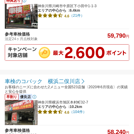
特典あり
神奈川県川崎市中原区下小田中1-1-3
エリアの中心から
:6.4km
（21件）
4.6
参考車検価格
59,790
円
法定24ヶ月点検対象
車検のコバック 横浜二俣川店
お客様のニーズに合わせた2メニュー全国523店舗〈2020年6月現在〉の実績
と安心を提供
早割り
優良店
神奈川県横浜市旭区本村町32-7
エリアの中心から
:10.2km
（104件）
4.6
参考車検価格
58,240
円