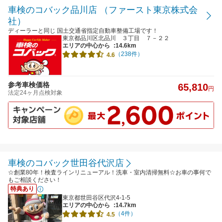
車検のコバック品川店 （ファースト東京株式会
社）
ディーラーと同じ 国土交通省指定自動車整備工場です！
東京都品川区北品川 ３丁目 ７－２２
エリアの中心から
:14.6km
（238件）
4.6
参考車検価格
65,810
円
法定24ヶ月点検対象
車検のコバック世田谷代沢店
☆創業80年！検査ラインリニューアル！洗車・室内清掃無料☆お車の事何で
もご相談ください！
特典あり
東京都世田谷区代沢4-1-5
エリアの中心から
:14.7km
（4件）
4.5