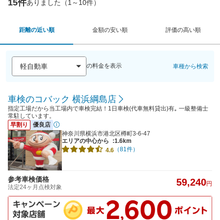
15件
ありました（1～10件）
距離の近い順
金額の安い順
評価の高い順
の料金を表示
車種から検索
車検のコバック 横浜綱島店
指定工場だから当工場内で車検完結！1日車検(代車無料貸出)有｡ 一級整備士
常駐しています。
早割り
優良店
神奈川県横浜市港北区樽町3-6-47
エリアの中心から
:1.6km
（81件）
4.6
参考車検価格
59,240
円
法定24ヶ月点検対象