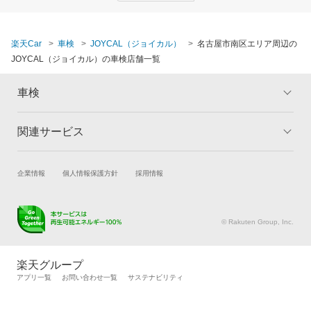
楽天Car
車検
JOYCAL（ジョイカル）
名古屋市南区エリア周辺の
JOYCAL（ジョイカル）の車検店舗一覧
車検
関連サービス
トップ
マイページ
メリット
ご利用ガイド
試乗・商談
新車購入
企業情報
個人情報保護方針
採用情報
車検の基礎知識
キャンペーン一覧
楽天Car車買取
車検予約
ランキング
よくある質問
キズ修理予約
洗車・コーティング予約
© Rakuten Group, Inc.
メンテナンス管理
タイヤ・パーツ購入
タイヤ交換サービス
楽天Car マガジン
楽天グループ
自動車カタログ
自動車保険
アプリ一覧
お問い合わせ一覧
サステナビリティ
楽天マイカー割