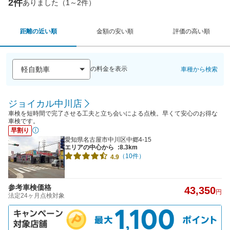
2件
ありました（1～2件）
距離の近い順
金額の安い順
評価の高い順
の料金を表示
車種から検索
ジョイカル中川店
車検を短時間で完了させる工夫と立ち会いによる点検。早くて安心のお得な
車検です。
早割り
愛知県名古屋市中川区中郷4-15
エリアの中心から
:8.3km
（10件）
4.9
参考車検価格
43,350
円
法定24ヶ月点検対象