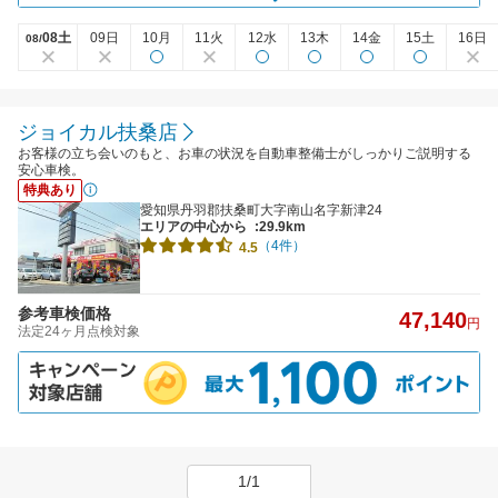
08土
09日
10月
11火
12水
13木
14金
15土
16日
08/
ジョイカル扶桑店
お客様の立ち会いのもと、お車の状況を自動車整備士がしっかりご説明する
安心車検。
特典あり
愛知県丹羽郡扶桑町大字南山名字新津24
エリアの中心から
:29.9km
（4件）
4.5
参考車検価格
47,140
円
法定24ヶ月点検対象
1/1