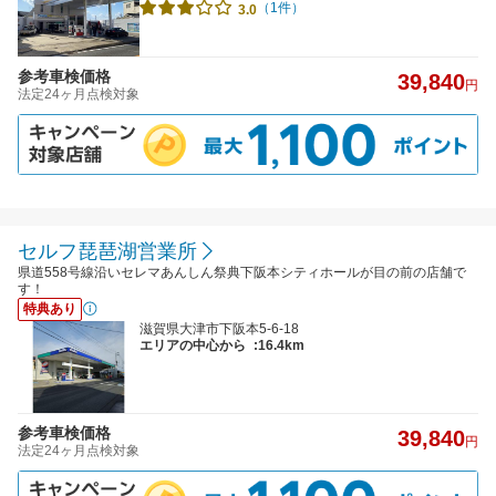
（1件）
3.0
参考車検価格
39,840
円
法定24ヶ月点検対象
セルフ琵琶湖営業所
県道558号線沿いセレマあんしん祭典下阪本シティホールが目の前の店舗で
す！
特典あり
滋賀県大津市下阪本5-6-18
エリアの中心から
:16.4km
参考車検価格
39,840
円
法定24ヶ月点検対象