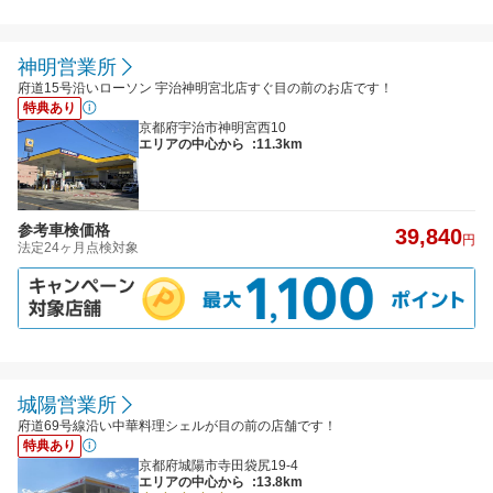
神明営業所
府道15号沿いローソン 宇治神明宮北店すぐ目の前のお店です！
特典あり
京都府宇治市神明宮西10
エリアの中心から
:11.3km
参考車検価格
39,840
円
法定24ヶ月点検対象
城陽営業所
府道69号線沿い中華料理シェルが目の前の店舗です！
特典あり
京都府城陽市寺田袋尻19-4
エリアの中心から
:13.8km