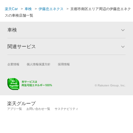
楽天Car
車検
伊藤忠エネクス
京都市南区エリア周辺の伊藤忠エネク
スの車検店舗一覧
車検
関連サービス
トップ
マイページ
メリット
ご利用ガイド
試乗・商談
新車購入
企業情報
個人情報保護方針
採用情報
車検の基礎知識
キャンペーン一覧
楽天Car車買取
車検予約
ランキング
よくある質問
キズ修理予約
洗車・コーティング予約
© Rakuten Group, Inc.
メンテナンス管理
タイヤ・パーツ購入
タイヤ交換サービス
楽天Car マガジン
楽天グループ
自動車カタログ
自動車保険
アプリ一覧
お問い合わせ一覧
サステナビリティ
楽天マイカー割