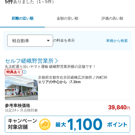
5件
ありました（1～5件）
距離の近い順
金額の安い順
評価の高い順
の料金を表示
車種から検索
セルフ嵯峨野営業所
丸太町通り沿いヤマト運輸 嵯峨野営業所横の店舗です！
特典あり
京都府京都市右京区嵯峨広沢御所ノ内町36
エリアの中心から
:7.3km
参考車検価格
39,840
円
法定24ヶ月点検対象