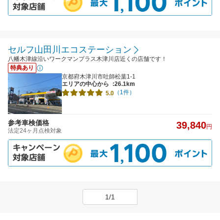
セルフ山田川エコステーション
八幡木津線沿いワークマンプラス木津川店近くの店舗です！
特典あり
京都府木津川市吐師松葉1-1
エリアの中心から
:26.1km
（1件）
5.0
参考車検価格
39,840
円
法定24ヶ月点検対象
1/1