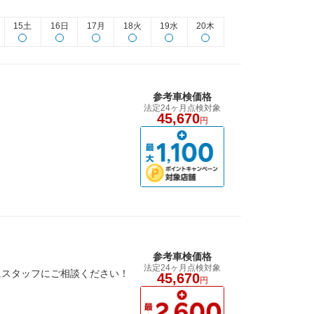
15土
16日
17月
18火
19水
20木
参考車検価格
法定24ヶ月点検対象
45,670
円
参考車検価格
法定24ヶ月点検対象
にスタッフにご相談ください！
45,670
円