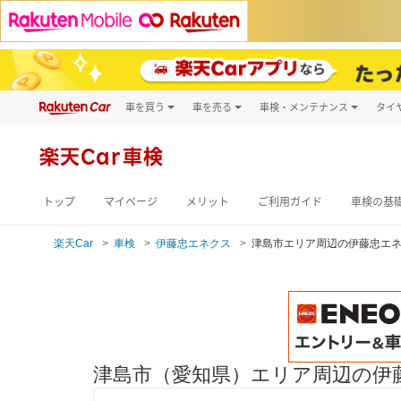
車を買う
車を売る
車検・メンテナンス
タイ
試乗・商談
楽天Car車買取
車検予約
キズ修理予約
新車
楽天Car車検
洗車・コーティン
メンテナンス管理
トップ
マイページ
メリット
ご利用ガイド
車検の基
楽天Car
車検
伊藤忠エネクス
津島市エリア周辺の伊藤忠エ
津島市（愛知県）エリア周辺の伊