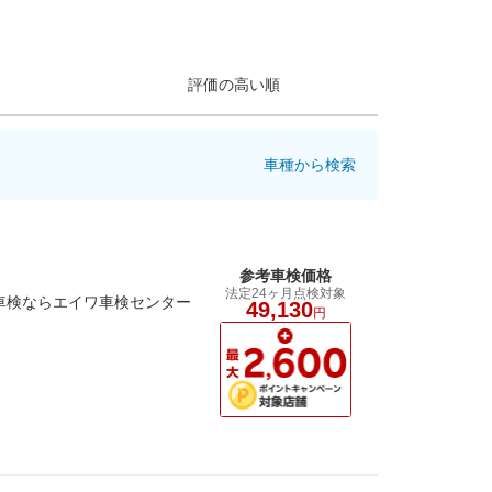
評価の高い順
車種から検索
参考車検価格
法定24ヶ月点検対象
車検ならエイワ車検センター
49,130
円