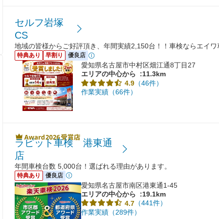
セルフ岩塚
CS
地域の皆様からご好評頂き、年間実績2,150台！！車検ならエイ
特典あり
早割り
優良店
愛知県名古屋市中村区畑江通8丁目27
エリアの中心から
:11.3km
（46件）
4.9
作業実績（66件）
ラピット車検 港東通
店
年間車検台数 5,000台！選ばれる理由があります。
特典あり
優良店
愛知県名古屋市南区港東通1-45
エリアの中心から
:19.1km
（441件）
4.7
作業実績（289件）