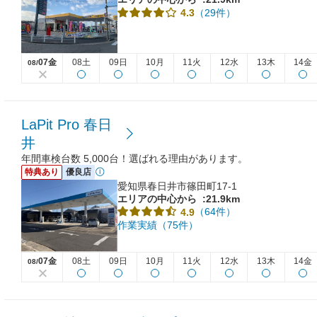
（29件）
4.3
07金
08土
09日
10月
11火
12水
13木
14金
08/
LaPit Pro 春日
井
年間車検台数 5,000台！選ばれる理由があります。
特典あり
優良店
愛知県春日井市篠田町17-1
エリアの中心から
:21.9km
（64件）
4.9
作業実績（75件）
07金
08土
09日
10月
11火
12水
13木
14金
08/