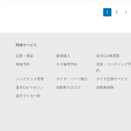
1
2
関連サービス
試乗・商談
新車購入
楽天Car車買取
車検予約
キズ修理予約
洗車・コーティング
約
メンテナンス管理
タイヤ・パーツ購入
タイヤ交換サービス
楽天Car マガジン
自動車カタログ
自動車保険
楽天マイカー割