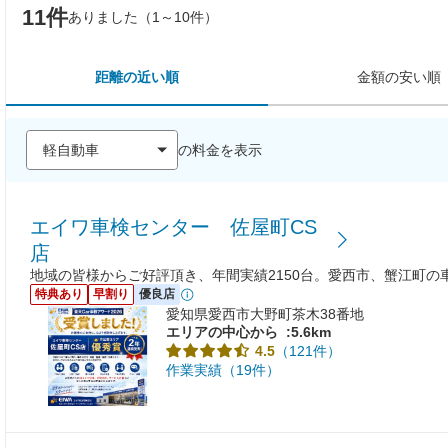
11件
ありました（1～10件）
距離の近い順
金額の安い順
の料金を表示
エイワ車検センター 佐屋町CS
店
地域の皆様からご好評頂き、年間実績2150台。愛西市、蟹江町の
特典あり
早割り
優良店
愛知県愛西市大野町茶木38番地
エリアの中心から
:5.6km
（121件）
4.5
作業実績（19件）