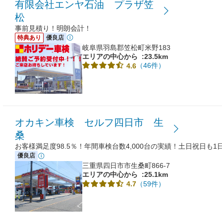
有限会社エンヤ石油 プラザ笠
松
事前見積り！明朗会計！
特典あり
優良店
岐阜県羽島郡笠松町米野183
エリアの中心から
:23.5km
（46件）
4.6
オカキン車検 セルフ四日市 生
桑
お客様満足度98.5％！年間車検台数4,000台の実績！土日祝日も
優良店
三重県四日市市生桑町866-7
エリアの中心から
:25.1km
（59件）
4.7