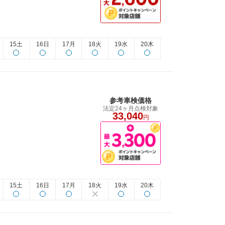
15土
16日
17月
18火
19水
20木
参考車検価格
法定24ヶ月点検対象
33,040
円
15土
16日
17月
18火
19水
20木