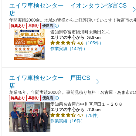
エイワ車検センター イオンタウン弥富CS
店
年間実績2000台。地域の皆様からご好評頂いています！弥富市の
特典あり
早割り
優良店
愛知県弥富市鯏浦町未新田21-1
エリアの中心から
:6.9km
（105件）
4.6
作業実績（142件）
エイワ車検センター 戸田CS
店
創業45年。年間実績2000台。事前見積り無料！名古屋・あま市
特典あり
早割り
優良店
愛知県名古屋市中川区戸田１－２０８
エリアの中心から
:7.8km
（75件）
4.7
作業実績（16件）