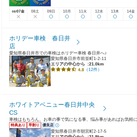
07金
08土
09日
10月
11火
12水
13木
14金
08/
ホリデー車検 春日井
店
愛知県春日井市での車検はホリデー車検 春日井へ♪
愛知県春日井市前並町1-2-11
エリアの中心から
:21.0km
（12件）
4.8
ホワイトアベニュー春日井中央
CS
車検はもちろん、お車の事で気になる事、悩み事があればお気軽
特典あり
早割り
優良店
愛知県春日井市朝宮町2-17-5
エリアの中心から
:21.9km