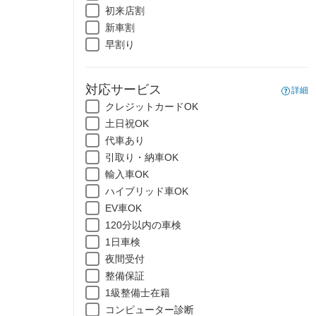
初来店割
新車割
早割り
対応サービス
詳細
クレジットカードOK
土日祝OK
代車あり
引取り・納車OK
輸入車OK
ハイブリッド車OK
EV車OK
120分以内の車検
1日車検
夜間受付
整備保証
1級整備士在籍
コンピューター診断