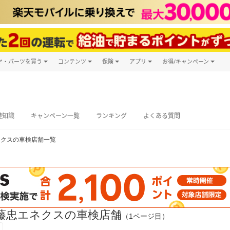
ヤ・パーツを買う
コンテンツ
保険
アプリ
お得/キャンペーン
楽天Carマガジン
キャンペーン
タイヤ・パーツ購入
自動車保険
楽天Carアプリ
自動車カタログ
タイヤ交換サービス
楽天マイカー
グ予約
礎知識
キャンペーン一覧
ランキング
よくある質問
ネクスの車検店舗一覧
藤忠エネクスの車検店舗
（1ページ目）