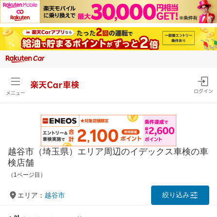
楽天Car車検
ログイン
メニュー
越谷市（埼玉県）エリア周辺のイデックス車検の車
検店舗
（1ページ目）
絞り込み
エリア：
越谷市