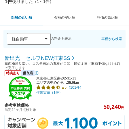
1件
ありました（1～1件）
距離の近い順
金額の安い順
評価の高い順
の料金を表示
車種から検索
新出光 セルフNEW江東SS
葛西橋通り沿い、コスモ石油の看板が目印！最短１日（車両不備なければ）
で完了します！
特典あり
優良店
東京都江東区南砂2-31-13
エリアの中心から
:25.0km
（101件）
4.7
作業実績（1件）
参考車検価格
50,240
円
法定24ヶ月点検対象