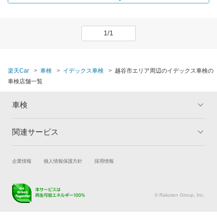
1/1
楽天Car
車検
イデックス車検
越谷市エリア周辺のイデックス車検の
車検店舗一覧
車検
関連サービス
トップ
マイページ
メリット
ご利用ガイド
試乗・商談
新車購入
企業情報
個人情報保護方針
採用情報
車検の基礎知識
キャンペーン一覧
楽天Car車買取
車検予約
ランキング
よくある質問
キズ修理予約
洗車・コーティング予約
© Rakuten Group, Inc.
メンテナンス管理
タイヤ・パーツ購入