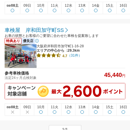
08土
09日
10月
11火
12水
13木
14金
15土
16日
08/
車検屋 岸和田加守町SS
お車の状態とお客様のご要望に合わせた車検を提案致します
特典あり
優良店
大阪府岸和田市加守町1-16-28
エリアの中心から
:29.3km
（31件）
4.7
参考車検価格
45,440
円
法定24ヶ月点検対象
08土
09日
10月
11火
12水
13木
14金
15土
16日
08/
1/1