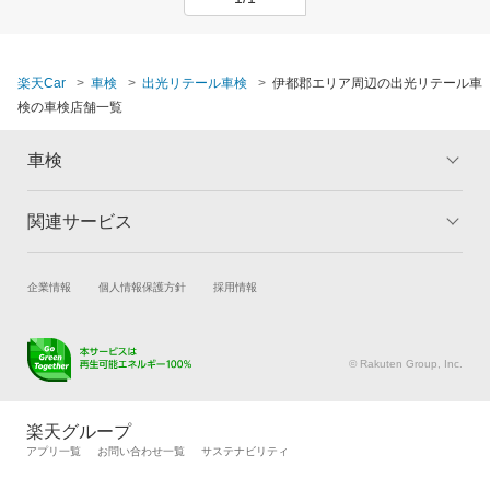
楽天Car
車検
出光リテール車検
伊都郡エリア周辺の出光リテール車
検の車検店舗一覧
車検
関連サービス
トップ
マイページ
メリット
ご利用ガイド
試乗・商談
新車購入
企業情報
個人情報保護方針
採用情報
車検の基礎知識
キャンペーン一覧
楽天Car車買取
車検予約
ランキング
よくある質問
キズ修理予約
洗車・コーティング予約
© Rakuten Group, Inc.
メンテナンス管理
タイヤ・パーツ購入
タイヤ交換サービス
楽天Car マガジン
楽天グループ
自動車カタログ
自動車保険
アプリ一覧
お問い合わせ一覧
サステナビリティ
楽天マイカー割