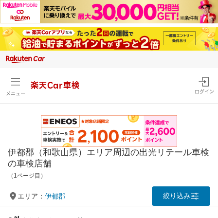
楽天Car車検
ログイン
メニュー
伊都郡（和歌山県）エリア周辺の出光リテール車検
の車検店舗
（1ページ目）
絞り込み
エリア：
伊都郡