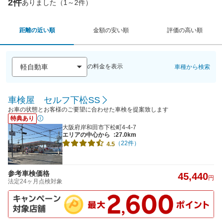
2件
ありました（1～2件）
距離の近い順
金額の安い順
評価の高い順
の料金を表示
車種から検索
車検屋 セルフ下松SS
お車の状態とお客様のご要望に合わせた車検を提案致します
特典あり
大阪府岸和田市下松町4-4-7
エリアの中心から
:27.0km
（22件）
4.5
参考車検価格
45,440
円
法定24ヶ月点検対象