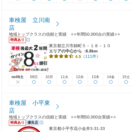
車検屋 立川南
店
地域トップクラスの信頼と実績 ⭐⭐年間50,000台の実績⭐⭐
特典あり
東京都立川市錦町５－１８－１０
エリアの中心から
:6.8km
（111件）
4.5
08土
09日
10月
11火
12水
13木
14金
15土
08/
車検屋 小平東
店
地域トップクラスの信頼と実績 ⭐⭐年間50,000台実績⭐⭐
特典あり
優良店
東京都小平市花小金井3-31-33