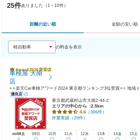
25件
ありました（1～10件）
距離の近い順
金額の安い順
の料金を表示
車検屋 大南
店
⭐⭐楽天Car車検アワード2024 東京都ランキング3位受賞⭐⭐ 地
優良店
東京都武蔵村山市大南2-44-2
エリアの中心から
:2.5km
（306件）
4.6
作業実績（29件）
08土
09日
10月
11火
12水
13木
14金
15土
08/