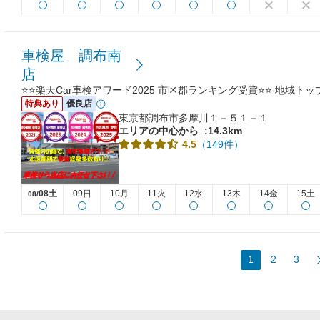
車検屋 調布南
店
⭐⭐楽天Car車検アワード2025 市区郡ランキング受賞⭐⭐ 地域ト
特典あり
優良店
東京都調布市多摩川１－５１－１
エリアの中心から
:14.3km
（149件）
4.5
08土
09日
10月
11火
12水
13木
14金
15土
08/
1
2
3