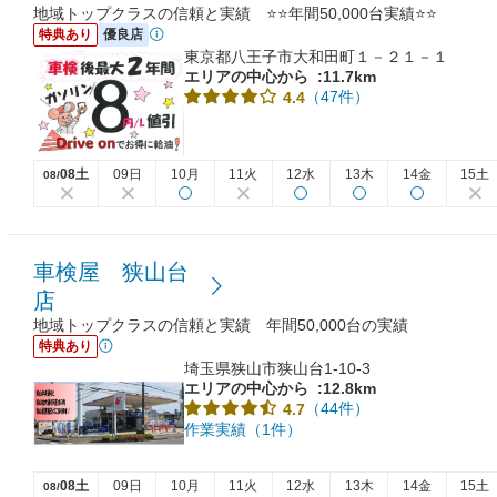
地域トップクラスの信頼と実績 ⭐⭐年間50,000台実績⭐⭐
特典あり
優良店
東京都八王子市大和田町１－２１－１
エリアの中心から
:11.7km
（47件）
4.4
08土
09日
10月
11火
12水
13木
14金
15土
08/
車検屋 狭山台
店
地域トップクラスの信頼と実績 年間50,000台の実績
特典あり
埼玉県狭山市狭山台1-10-3
エリアの中心から
:12.8km
（44件）
4.7
作業実績（1件）
08土
09日
10月
11火
12水
13木
14金
15土
08/