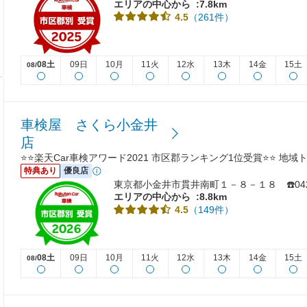
エリアの中心から
:7.8km
（261件）
4.5
08土
09日
10月
11火
12水
13木
14金
15土
08/
車検屋 さくら小金井
店
⭐⭐楽天Car車検アワード2021 市区郡ランキング1位受賞⭐⭐ 地
特典あり
優良店
東京都小金井市貫井南町１－８－１８ ☎️042-3
エリアの中心から
:8.8km
（149件）
4.5
08土
09日
10月
11火
12水
13木
14金
15土
08/