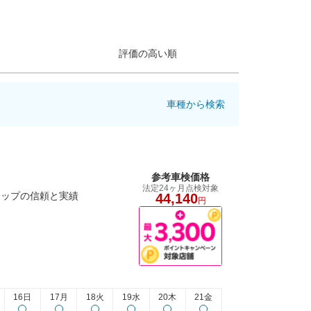
評価の高い順
車種から検索
参考車検価格
法定24ヶ月点検対象
域トップの信頼と実績
44,140
円
16日
17月
18火
19水
20木
21金