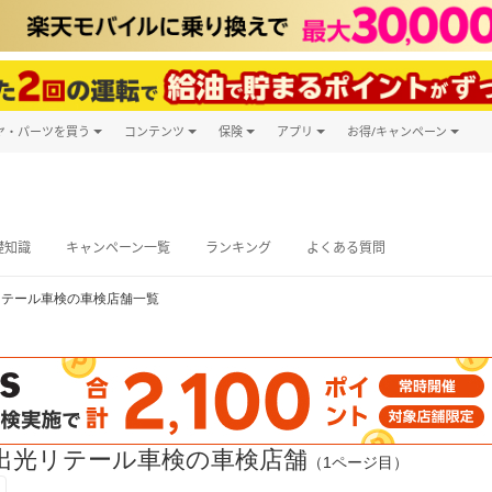
ヤ・パーツを買う
コンテンツ
保険
アプリ
お得/キャンペーン
楽天Carマガジン
キャンペーン
タイヤ・パーツ購入
自動車保険
楽天Carアプリ
自動車カタログ
タイヤ交換サービス
楽天マイカー
グ予約
礎知識
キャンペーン一覧
ランキング
よくある質問
リテール車検の車検店舗一覧
出光リテール車検の車検店舗
（1ページ目）