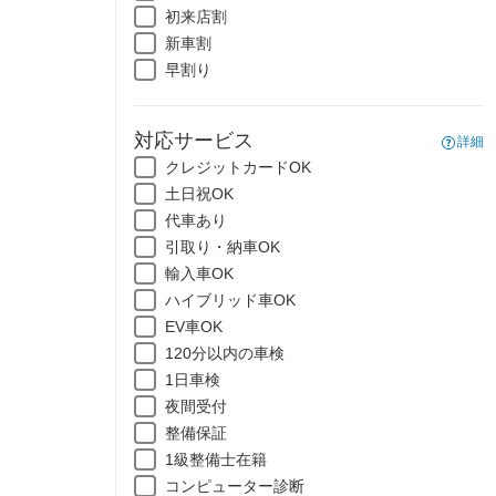
初来店割
新車割
早割り
対応サービス
詳細
クレジットカードOK
土日祝OK
代車あり
引取り・納車OK
輸入車OK
ハイブリッド車OK
EV車OK
120分以内の車検
1日車検
夜間受付
整備保証
1級整備士在籍
コンピューター診断