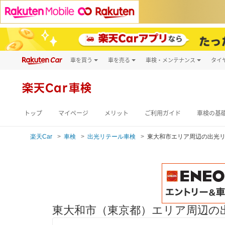
車を買う
車を売る
車検・メンテナンス
タイ
試乗・商談
楽天Car車買取
車検予約
キズ修理予約
新車
楽天Car車検
洗車・コーティン
メンテナンス管理
トップ
マイページ
メリット
ご利用ガイド
車検の基
楽天Car
車検
出光リテール車検
東大和市エリア周辺の出光
東大和市（東京都）エリア周辺の