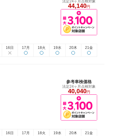
法定24ヶ月点検対象
44,140
円
16日
17月
18火
19水
20木
21金
参考車検価格
法定24ヶ月点検対象
40,040
円
16日
17月
18火
19水
20木
21金