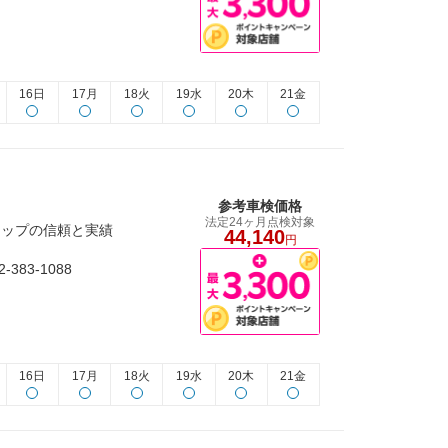
16日
17月
18火
19水
20木
21金
参考車検価格
法定24ヶ月点検対象
域トップの信頼と実績
44,140
円
83-1088
16日
17月
18火
19水
20木
21金