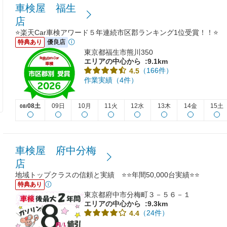
車検屋 福生
店
⭐楽天Car車検アワード５年連続市区郡ランキング1位受賞！！⭐
特典あり
優良店
東京都福生市熊川350
エリアの中心から
:9.1km
（166件）
4.5
作業実績（4件）
08土
09日
10月
11火
12水
13木
14金
15土
08/
車検屋 府中分梅
店
地域トップクラスの信頼と実績 ⭐⭐年間50,000台実績⭐⭐
特典あり
東京都府中市分梅町３－５６－１
エリアの中心から
:9.3km
（24件）
4.4