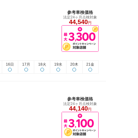
参考車検価格
法定24ヶ月点検対象
44,540
円
16日
17月
18火
19水
20木
21金
参考車検価格
法定24ヶ月点検対象
44,140
円