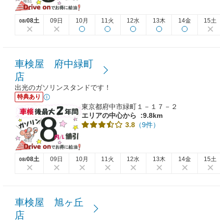
08土
09日
10月
11火
12水
13木
14金
15土
08/
車検屋 府中緑町
店
出光のガソリンスタンドです！
特典あり
東京都府中市緑町１－１７－２
エリアの中心から
:9.8km
（9件）
3.8
08土
09日
10月
11火
12水
13木
14金
15土
08/
車検屋 旭ヶ丘
店