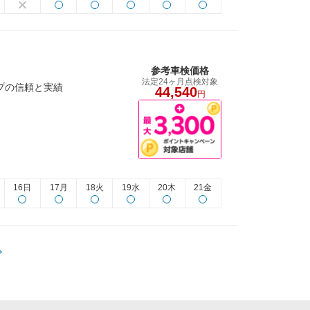
参考車検価格
法定24ヶ月点検対象
ップの信頼と実績
44,540
円
16日
17月
18火
19水
20木
21金