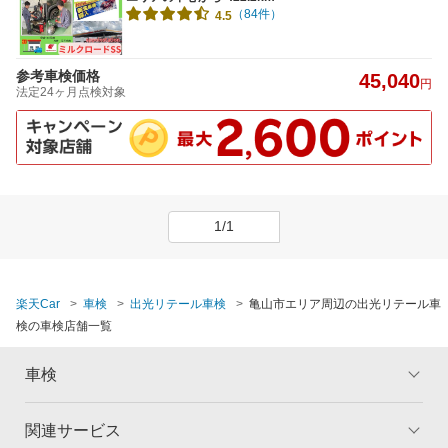
（84件）
4.5
参考車検価格
45,040
円
法定24ヶ月点検対象
1/1
楽天Car
車検
出光リテール車検
亀山市エリア周辺の出光リテール車
検の車検店舗一覧
車検
関連サービス
トップ
マイページ