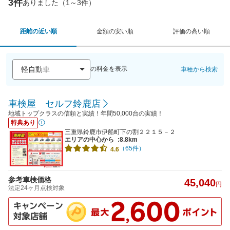
3件
ありました（1～3件）
距離の近い順
金額の安い順
評価の高い順
の料金を表示
車種から検索
車検屋 セルフ鈴鹿店
地域トップクラスの信頼と実績！年間50,000台の実績！
特典あり
三重県鈴鹿市伊船町下の割２２１５－２
エリアの中心から
:8.8km
（65件）
4.6
参考車検価格
45,040
円
法定24ヶ月点検対象