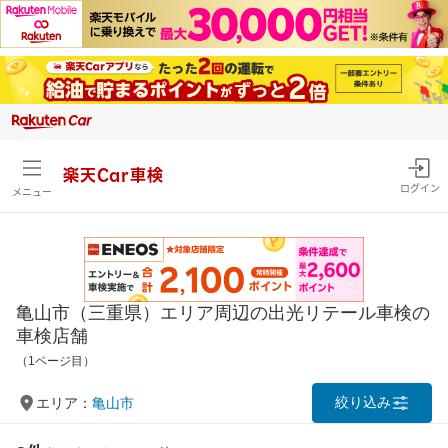
楽天Car車検
ログイン
メニュー
亀山市（三重県）エリア周辺の出光リテール車検の
車検店舗
（1ページ目）
絞り込み
エリア：
亀山市