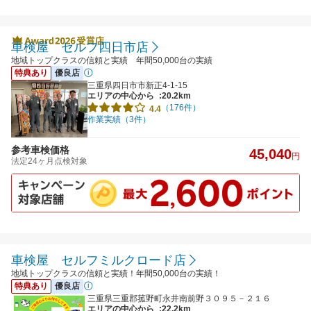
車検屋 セルフ四日市店
地域トップクラスの信頼と実績 年間50,000台の実績
特典あり
優良店
三重県四日市市新正4‐1‐15
エリアの中心から
:20.2km
（176件）
4.4
作業実績（3件）
参考車検価格
45,040
円
法定24ヶ月点検対象
車検屋 セルフミルクロード店
地域トップクラスの信頼と実績！年間50,000台の実績！
特典あり
優良店
三重県三重郡菰野町永井南前野３０９５－２１６
エリアの中心から
:22.2km