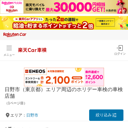
楽天Car車検
ログイン
メニュー
日野市（東京都）エリア周辺のホリデー車検の車検
店舗
（1ページ目）
絞り込み
エリア：
日野市