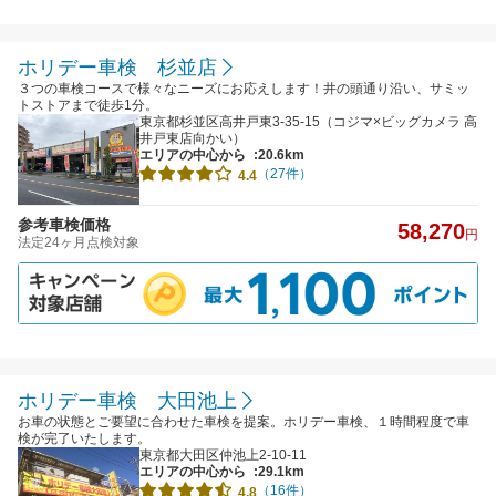
ホリデー車検 杉並店
３つの車検コースで様々なニーズにお応えします！井の頭通り沿い、サミッ
トストアまで徒歩1分。
東京都杉並区高井戸東3-35-15（コジマ×ビッグカメラ 高
井戸東店向かい）
エリアの中心から
:20.6km
（27件）
4.4
参考車検価格
58,270
円
法定24ヶ月点検対象
ホリデー車検 大田池上
お車の状態とご要望に合わせた車検を提案。ホリデー車検、１時間程度で車
検が完了いたします。
東京都大田区仲池上2-10-11
エリアの中心から
:29.1km
（16件）
4.8