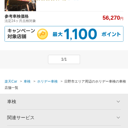
参考車検価格
56,270
円
法定24ヶ月点検対象
1/1
楽天Car
車検
ホリデー車検
日野市エリア周辺のホリデー車検の車検
店舗一覧
車検
関連サービス
トップ
マイページ
メリット
ご利用ガイド