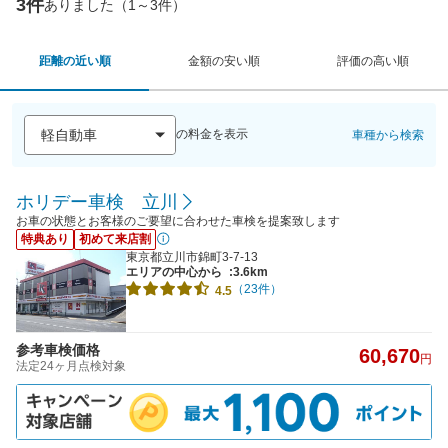
3件
ありました（1～3件）
距離の近い順
金額の安い順
評価の高い順
の料金を表示
車種から検索
ホリデー車検 立川
お車の状態とお客様のご要望に合わせた車検を提案致します
特典あり
初めて来店割
東京都立川市錦町3-7-13
エリアの中心から
:3.6km
（23件）
4.5
参考車検価格
60,670
円
法定24ヶ月点検対象