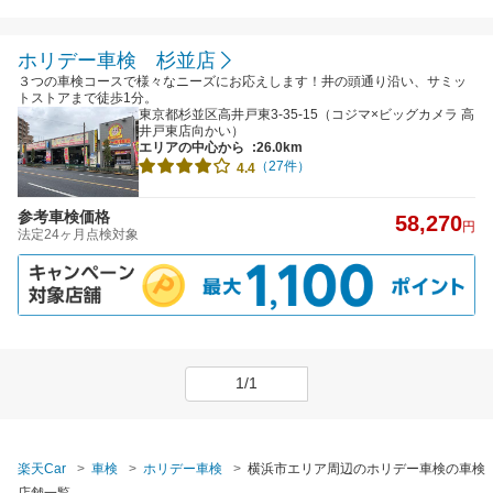
ホリデー車検 杉並店
３つの車検コースで様々なニーズにお応えします！井の頭通り沿い、サミッ
トストアまで徒歩1分。
東京都杉並区高井戸東3-35-15（コジマ×ビッグカメラ 高
井戸東店向かい）
エリアの中心から
:26.0km
（27件）
4.4
参考車検価格
58,270
円
法定24ヶ月点検対象
1/1
楽天Car
車検
ホリデー車検
横浜市エリア周辺のホリデー車検の車検
店舗一覧