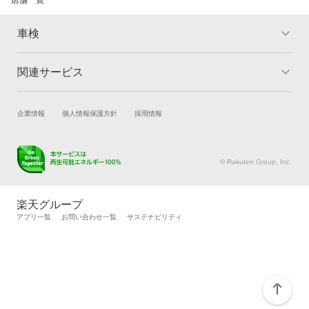
車検
関連サービス
トップ
マイページ
メリット
ご利用ガイド
試乗・商談
新車購入
企業情報
個人情報保護方針
採用情報
車検の基礎知識
キャンペーン一覧
楽天Car車買取
車検予約
ランキング
よくある質問
キズ修理予約
洗車・コーティング予約
© Rakuten Group, Inc.
メンテナンス管理
タイヤ・パーツ購入
タイヤ交換サービス
楽天Car マガジン
楽天グループ
自動車カタログ
自動車保険
アプリ一覧
お問い合わせ一覧
サステナビリティ
楽天マイカー割