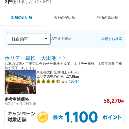
2件
ありました（1～2件）
距離の近い順
金額の安い順
評価の高い順
の料金を表示
車種から検索
ホリデー車検 大田池上
お車の状態とご要望に合わせた車検を提案。ホリデー車検、１時間程度で車
検が完了いたします。
東京都大田区仲池上2-10-11
エリアの中心から
:17.9km
（16件）
4.8
参考車検価格
56,270
円
法定24ヶ月点検対象