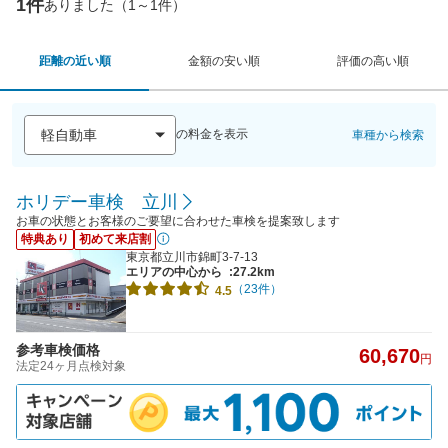
1件
ありました（1～1件）
距離の近い順
金額の安い順
評価の高い順
の料金を表示
車種から検索
ホリデー車検 立川
お車の状態とお客様のご要望に合わせた車検を提案致します
特典あり
初めて来店割
東京都立川市錦町3-7-13
エリアの中心から
:27.2km
（23件）
4.5
参考車検価格
60,670
円
法定24ヶ月点検対象