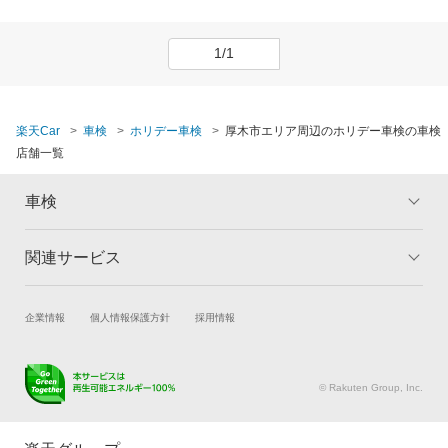
1/1
楽天Car
車検
ホリデー車検
厚木市エリア周辺のホリデー車検の車検
店舗一覧
車検
関連サービス
トップ
マイページ
メリット
ご利用ガイド
試乗・商談
新車購入
企業情報
個人情報保護方針
採用情報
車検の基礎知識
キャンペーン一覧
楽天Car車買取
車検予約
ランキング
よくある質問
キズ修理予約
洗車・コーティング予約
© Rakuten Group, Inc.
メンテナンス管理
タイヤ・パーツ購入
タイヤ交換サービス
楽天Car マガジン