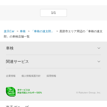
1/1
楽天Car
車検
「車検の速太郎」
黒部市エリア周辺の「車検の速太
郎」の車検店舗一覧
車検
関連サービス
トップ
マイページ
メリット
ご利用ガイド
試乗・商談
新車購入
企業情報
個人情報保護方針
採用情報
車検の基礎知識
キャンペーン一覧
楽天Car車買取
車検予約
ランキング
よくある質問
キズ修理予約
洗車・コーティング予約
© Rakuten Group, Inc.
メンテナンス管理
タイヤ・パーツ購入
タイヤ交換サービス
楽天Car マガジン