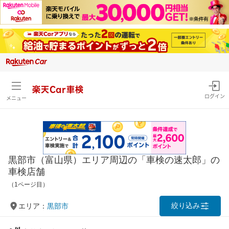
楽天Car車検
ログイン
メニュー
黒部市（富山県）エリア周辺の「車検の速太郎」の
車検店舗
（1ページ目）
絞り込み
エリア：
黒部市