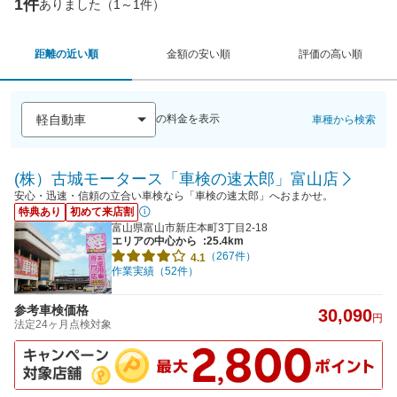
1件
ありました（1～1件）
距離の近い順
金額の安い順
評価の高い順
の料金を表示
車種から検索
(株）古城モータース「車検の速太郎」富山店
安心・迅速・信頼の立合い車検なら「車検の速太郎」へおまかせ。
特典あり
初めて来店割
富山県富山市新庄本町3丁目2-18
エリアの中心から
:25.4km
（267件）
4.1
作業実績（52件）
参考車検価格
30,090
円
法定24ヶ月点検対象