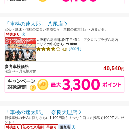
「車検の速太郎」 八尾店
安心・迅速・信頼の立合い車検なら「車検の速太郎」へおまかせ。
特典あり
大阪府八尾市都塚4丁目45-1 アクロスプラザ八尾内
エリアの中心から
:9.8km
（200件）
4.3
参考車検価格
40,540
円
法定24ヶ月点検対象
「車検の速太郎」 奈良天理店
新規車検の申込に限りさらに1,100円割引！今なら口コミ投稿で100PTプレゼ
ント！
特典あり
初めて来店割
早割り
優良店