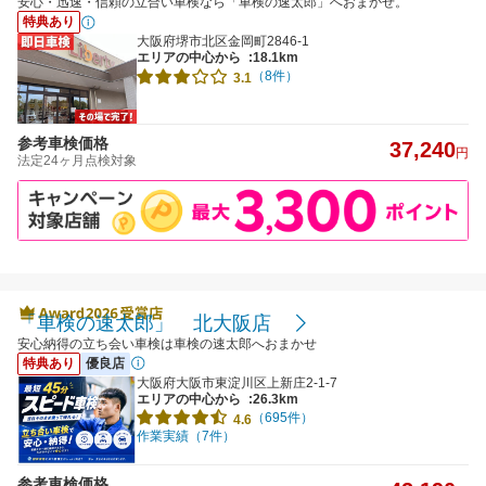
安心・迅速・信頼の立合い車検なら「車検の速太郎」へおまかせ。
特典あり
大阪府堺市北区金岡町2846-1
エリアの中心から
:18.1km
（8件）
3.1
参考車検価格
37,240
円
法定24ヶ月点検対象
「車検の速太郎」 北大阪店
安心納得の立ち会い車検は車検の速太郎へおまかせ
特典あり
優良店
大阪府大阪市東淀川区上新庄2-1-7
エリアの中心から
:26.3km
（695件）
4.6
作業実績（7件）
参考車検価格