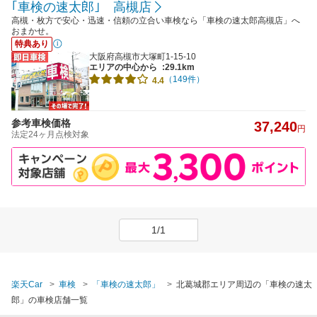
｢車検の速太郎｣ 高槻店
高槻・枚方で安心・迅速・信頼の立合い車検なら「車検の速太郎高槻店」へ
おまかせ。
特典あり
大阪府高槻市大塚町1-15-10
エリアの中心から
:29.1km
（149件）
4.4
参考車検価格
37,240
円
法定24ヶ月点検対象
1/1
楽天Car
車検
「車検の速太郎」
北葛城郡エリア周辺の「車検の速太
郎」の車検店舗一覧