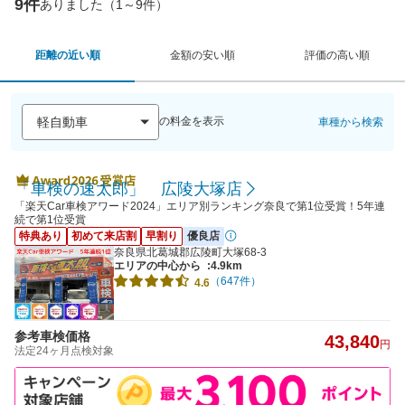
9件
ありました（1～9件）
距離の近い順
金額の安い順
評価の高い順
の料金を表示
車種から検索
「車検の速太郎」 広陵大塚店
「楽天Car車検アワード2024」エリア別ランキング奈良で第1位受賞！5年連
続で第1位受賞
特典あり
初めて来店割
早割り
優良店
奈良県北葛城郡広陵町大塚68-3
エリアの中心から
:4.9km
（647件）
4.6
参考車検価格
43,840
円
法定24ヶ月点検対象