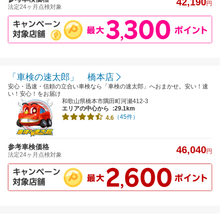
42,190
円
法定24ヶ月点検対象
「車検の速太郎」 橋本店
安心・迅速・信頼の立合い車検なら「車検の速太郎」へおまかせ。安い！速
い！安心！をお届け
和歌山県橋本市隅田町河瀬412-3
エリアの中心から
:29.1km
（45件）
4.6
参考車検価格
46,040
円
法定24ヶ月点検対象