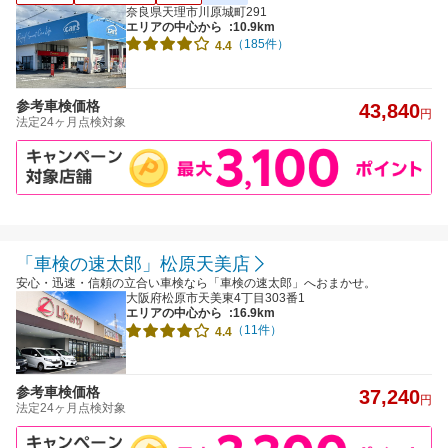
奈良県天理市川原城町291
エリアの中心から
:10.9km
（185件）
4.4
参考車検価格
43,840
円
法定24ヶ月点検対象
「車検の速太郎」松原天美店
安心・迅速・信頼の立合い車検なら「車検の速太郎」へおまかせ。
大阪府松原市天美東4丁目303番1
エリアの中心から
:16.9km
（11件）
4.4
参考車検価格
37,240
円
法定24ヶ月点検対象