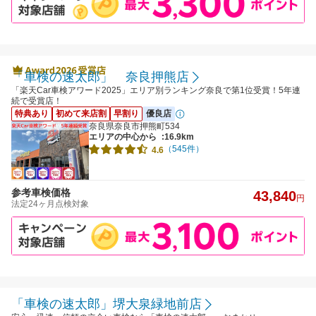
「車検の速太郎」 奈良押熊店
「楽天Car車検アワード2025」エリア別ランキング奈良で第1位受賞！5年連
続で受賞店！
特典あり
初めて来店割
早割り
優良店
奈良県奈良市押熊町534
エリアの中心から
:16.9km
（545件）
4.6
参考車検価格
43,840
円
法定24ヶ月点検対象
「車検の速太郎」堺大泉緑地前店