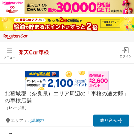
楽天Car車検
ログイン
メニュー
北葛城郡（奈良県）エリア周辺の「車検の速太郎」
の車検店舗
（1ページ目）
絞り込み
エリア：
北葛城郡