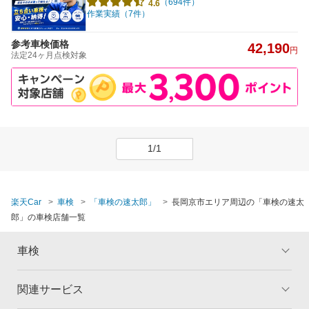
（694件）
4.6
作業実績（7件）
参考車検価格
42,190
円
法定24ヶ月点検対象
1/1
楽天Car
車検
「車検の速太郎」
長岡京市エリア周辺の「車検の速太
郎」の車検店舗一覧
車検
関連サービス
トップ
マイページ