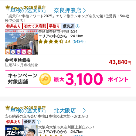
「車検の速太郎」 奈良押熊店
「楽天Car車検アワード2025」エリア別ランキング奈良で第1位受賞！5年連
続で受賞店！
特典あり
初めて来店割
早割り
優良店
奈良県奈良市押熊町534
エリアの中心から
:24.1km
（543件）
4.6
参考車検価格
43,840
円
法定24ヶ月点検対象
「車検の速太郎」 北大阪店
安心納得の立ち会い車検は車検の速太郎へおまかせ
特典あり
優良店
大阪府大阪市東淀川区上新庄2-1-7
エリアの中心から
:24.7km