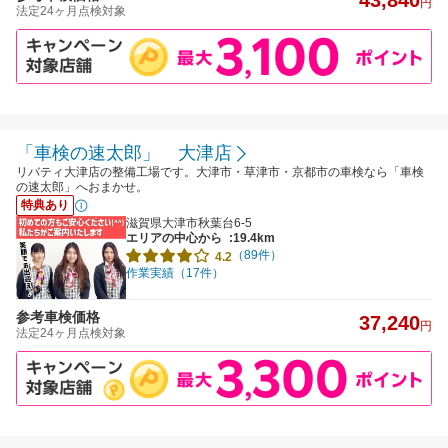
43,840
円
法定24ヶ月点検対象
「車検の速太郎」 大津店
リバティ大津店の整備工場です。大津市・草津市・京都市の車検なら「車検
の速太郎」へおまかせ。
特典あり
滋賀県大津市秋葉台6-5
エリアの中心から
:19.4km
（89件）
4.2
作業実績（17件）
参考車検価格
37,240
円
法定24ヶ月点検対象