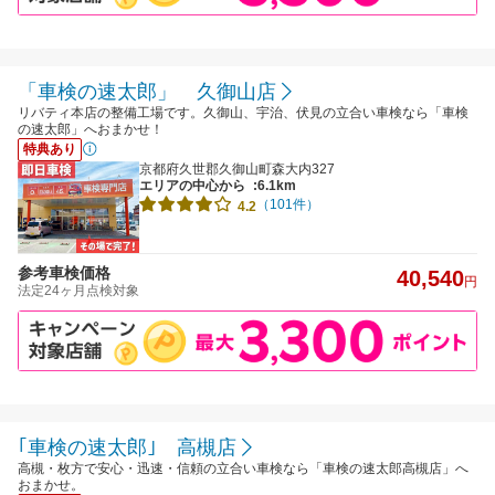
「車検の速太郎」 久御山店
リバティ本店の整備工場です。久御山、宇治、伏見の立合い車検なら「車検
の速太郎」へおまかせ！
特典あり
京都府久世郡久御山町森大内327
エリアの中心から
:6.1km
（101件）
4.2
参考車検価格
40,540
円
法定24ヶ月点検対象
｢車検の速太郎｣ 高槻店
高槻・枚方で安心・迅速・信頼の立合い車検なら「車検の速太郎高槻店」へ
おまかせ。