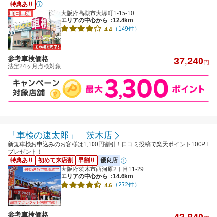
特典あり
大阪府高槻市大塚町1-15-10
エリアの中心から
:12.4km
（149件）
4.4
参考車検価格
37,240
円
法定24ヶ月点検対象
「車検の速太郎」 茨木店
新規車検お申込みのお客様は1,100円割引！口コミ投稿で楽天ポイント100PT
プレゼント！
特典あり
初めて来店割
早割り
優良店
大阪府茨木市西河原2丁目11-29
エリアの中心から
:14.6km
（272件）
4.6
参考車検価格