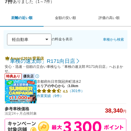
7件
ありました（1～7件）
距離の近い順
金額の安い順
評価の高い順
の料金を表示
車種から検索
「車検の速太郎」R171向日店
安心・迅速・信頼の立合い車検なら「車検の速太郎 R171向日店」へおまか
せ。
特典あり
優良店
京都府向日市鶏冠井町清水2
エリアの中心から
:3.0km
（301件）
4.5
作業実績（9件）
参考車検価格
38,340
円
法定24ヶ月点検対象