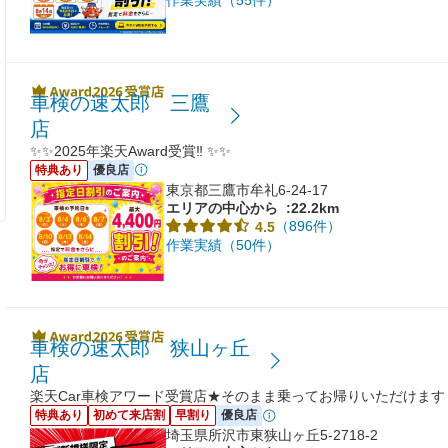
車検の速太郎 三鷹
店
✨✨2025年楽天Award受賞‼ ✨✨
特典あり
優良店
東京都三鷹市牟礼6-24-17
エリアの中心から
:22.2km
（896件）
4.5
作業実績（50件）
車検の速太郎 狭山ヶ丘
店
楽天Car車検アワード受賞店★そのまま乗ってお帰りいただけます
特典あり
初めて来店割
早割り
優良店
埼玉県所沢市東狭山ヶ丘5-2718-2