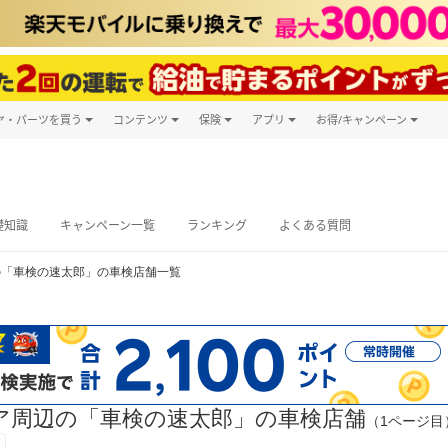
ヤ・パーツを買う
コンテンツ
保険
アプリ
お得/キャンペーン
楽天Carマガジン
キャンペーン
タイヤ・パーツ購入
自動車保険
楽天Carアプリ
自動車カタログ
タイヤ交換サービス
楽天マイカー
グ予約
礎知識
キャンペーン一覧
ランキング
よくある質問
の「車検の速太郎」の車検店舗一覧
ア周辺の「車検の速太郎」の車検店舗
（1ページ目