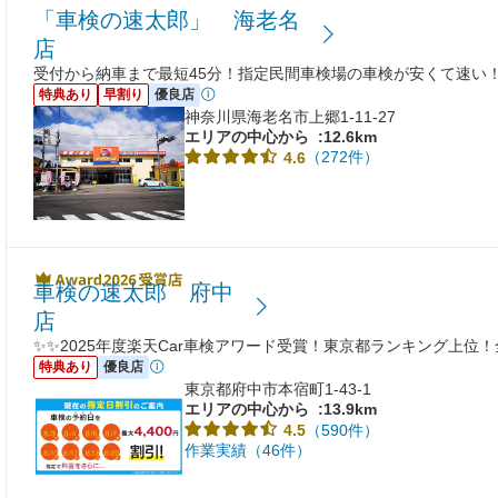
「車検の速太郎」 海老名
店
受付から納車まで最短45分！指定民間車検場の車検が安くて速い！
特典あり
早割り
優良店
神奈川県海老名市上郷1-11-27
エリアの中心から
:12.6km
（272件）
4.6
車検の速太郎 府中
店
✨✨2025年度楽天Car車検アワード受賞！東京都ランキング上位！
特典あり
優良店
東京都府中市本宿町1-43-1
エリアの中心から
:13.9km
（590件）
4.5
作業実績（46件）