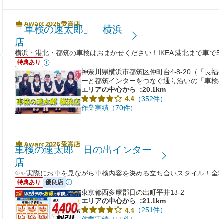
「車検の速太郎」 横浜
店
横浜・港北・都筑の車検はおまかせください！IKEA 港北まで車で
特典あり
神奈川県横浜市都筑区仲町台4-8-20（「
ーと都筑インターをつなぐ通り沿いの「車検
エリアの中心から
:20.1km
（352件）
4.4
作業実績（70件）
車検の速太郎 日の出インター
店
✨✨実際にお車を見ながら車検内容を決める立ち合いスタイル！全
特典あり
優良店
東京都西多摩郡日の出町平井18-2
エリアの中心から
:21.1km
（251件）
4.4
作業実績（55件）