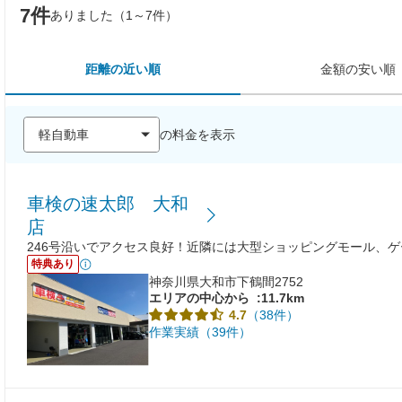
7件
ありました（1～7件）
距離の近い順
金額の安い順
の料金を表示
車検の速太郎 大和
店
246号沿いでアクセス良好！近隣には大型ショッピングモール、
特典あり
神奈川県大和市下鶴間2752
エリアの中心から
:11.7km
（38件）
4.7
作業実績（39件）