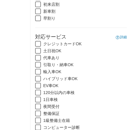
初来店割
新車割
早割り
対応サービス
詳細
クレジットカードOK
土日祝OK
代車あり
引取り・納車OK
輸入車OK
ハイブリッド車OK
EV車OK
120分以内の車検
1日車検
夜間受付
整備保証
1級整備士在籍
コンピューター診断