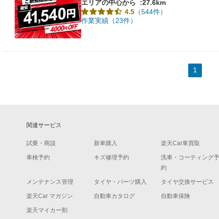
エリアの中心から
:27.6km
（544件）
4.5
作業実績（23件）
1
関連サービス
試乗・商談
新車購入
楽天Car車買取
車検予約
キズ修理予約
洗車・コーティング
約
メンテナンス管理
タイヤ・パーツ購入
タイヤ交換サービス
楽天Car マガジン
自動車カタログ
自動車保険
楽天マイカー割