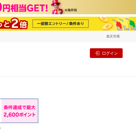
楽天市場
一覧
割
ログイン
）