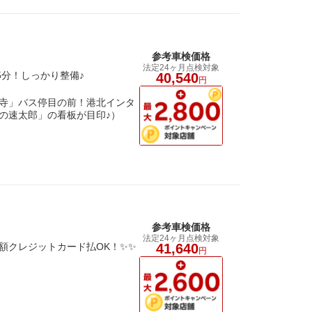
参考車検価格
法定24ヶ月点検対象
5分！しっかり整備♪
40,540
円
長福寺」バス停目の前！港北インタ
の速太郎」の看板が目印♪）
参考車検価格
法定24ヶ月点検対象
額クレジットカード払OK！✨✨
41,640
円