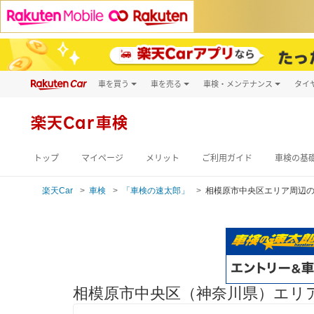
車を買う
車を売る
車検・メンテナンス
タイ
試乗・商談
楽天Car車買取
車検予約
キズ修理予約
新車
楽天Car車検
洗車・コーティン
メンテナンス管理
トップ
マイページ
メリット
ご利用ガイド
車検の基
楽天Car
車検
「車検の速太郎」
相模原市中央区エリア周辺
相模原市中央区（神奈川県）エリ