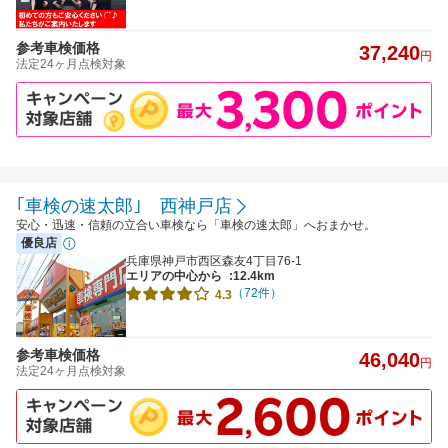
参考車検価格
37,240
円
法定24ヶ月点検対象
｢車検の速太郎｣ 西神戸店
安心・迅速・信頼の立合い車検なら「車検の速太郎」へおまかせ。
優良店
兵庫県神戸市西区森友4丁目76-1
エリアの中心から
:12.4km
（72件）
4.3
参考車検価格
46,040
円
法定24ヶ月点検対象