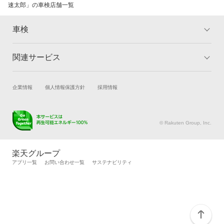
速太郎」の車検店舗一覧
車検
関連サービス
トップ
マイページ
メリット
ご利用ガイド
試乗・商談
新車購入
企業情報
個人情報保護方針
採用情報
車検の基礎知識
キャンペーン一覧
楽天Car車買取
車検予約
ランキング
よくある質問
キズ修理予約
洗車・コーティング予約
© Rakuten Group, Inc.
メンテナンス管理
タイヤ・パーツ購入
タイヤ交換サービス
楽天Car マガジン
楽天グループ
自動車カタログ
自動車保険
アプリ一覧
お問い合わせ一覧
サステナビリティ
楽天マイカー割