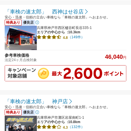
「車検の速太郎」 西神はせ谷店
安心・迅速・信頼の立合い車検なら「車検の速太郎」へおまかせ。
特典あり
優良店
兵庫県神戸市西区櫨谷町長谷335-1
エリアの中心から
:10.3km
（149件）
4.8
参考車検価格
46,040
円
法定24ヶ月点検対象
「車検の速太郎」 神戸店
安心・迅速・信頼の立合い車検なら「車検の速太郎」へおまかせ。
特典あり
優良店
兵庫県神戸市灘区岩屋南町1-1
エリアの中心から
:10.8km
（132件）
4.3