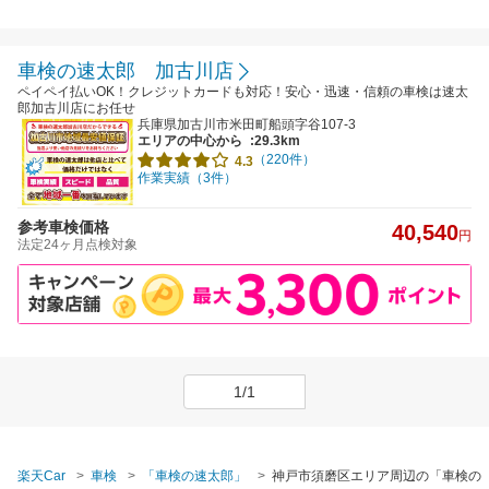
車検の速太郎 加古川店
ペイペイ払いOK！クレジットカードも対応！安心・迅速・信頼の車検は速太
郎加古川店にお任せ
兵庫県加古川市米田町船頭字谷107-3
エリアの中心から
:29.3km
（220件）
4.3
作業実績（3件）
参考車検価格
40,540
円
法定24ヶ月点検対象
1/1
楽天Car
車検
「車検の速太郎」
神戸市須磨区エリア周辺の「車検の