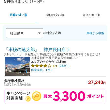
5件
ありました（1～5件）
距離の近い順
金額の安い順
評価の高い順
の料金を表示
車種から検索
「車検の速太郎」 神戸長田店
クレジットカードも対応！車検は安心・信頼の車検の速太郎におまかせ！
兵庫県神戸市長田区東尻池新町1-33
エリアの中心から
:3.8km
（162件）
4.3
作業実績（1件）
参考車検価格
37,240
円
法定24ヶ月点検対象