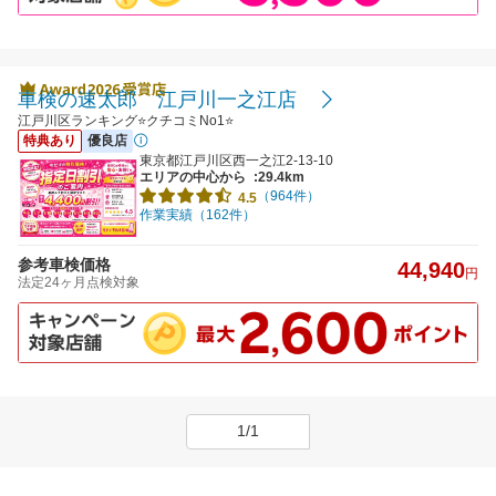
車検の速太郎 江戸川一之江店
江戸川区ランキング⭐クチコミNo1⭐
特典あり
優良店
東京都江戸川区西一之江2-13-10
エリアの中心から
:29.4km
（964件）
4.5
作業実績（162件）
参考車検価格
44,940
円
法定24ヶ月点検対象
1/1