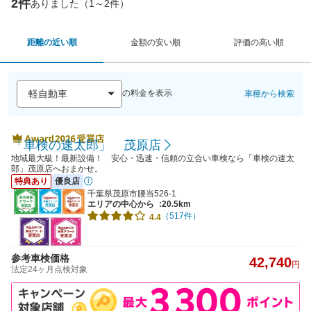
2件
ありました（1～2件）
距離の近い順
金額の安い順
評価の高い順
の料金を表示
車種から検索
「車検の速太郎」 茂原店
地域最大級！最新設備！ 安心・迅速・信頼の立合い車検なら「車検の速太
郎」茂原店へおまかせ。
特典あり
優良店
千葉県茂原市腰当526-1
エリアの中心から
:20.5km
（517件）
4.4
参考車検価格
42,740
円
法定24ヶ月点検対象