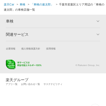
楽天Car
車検
「車検の速太郎」
千葉市若葉区エリア周辺の「車検の
速太郎」の車検店舗一覧
車検
関連サービス
トップ
マイページ
メリット
ご利用ガイド
試乗・商談
新車購入
企業情報
個人情報保護方針
採用情報
車検の基礎知識
キャンペーン一覧
楽天Car車買取
車検予約
ランキング
よくある質問
キズ修理予約
洗車・コーティング予約
© Rakuten Group, Inc.
メンテナンス管理
タイヤ・パーツ購入
タイヤ交換サービス
楽天Car マガジン
楽天グループ
自動車カタログ
自動車保険
アプリ一覧
お問い合わせ一覧
サステナビリティ
楽天マイカー割