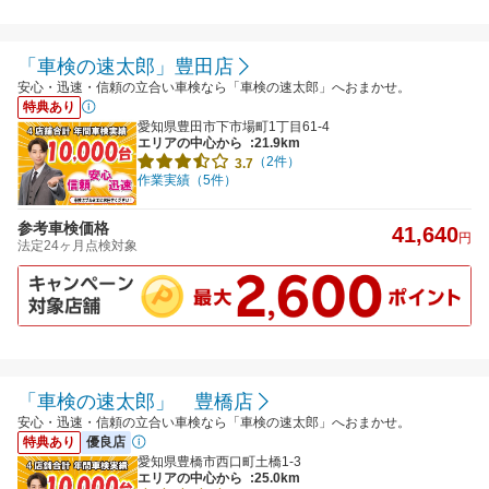
「車検の速太郎」豊田店
安心・迅速・信頼の立合い車検なら「車検の速太郎」へおまかせ。
特典あり
愛知県豊田市下市場町1丁目61-4
エリアの中心から
:21.9km
（2件）
3.7
作業実績（5件）
参考車検価格
41,640
円
法定24ヶ月点検対象
「車検の速太郎」 豊橋店
安心・迅速・信頼の立合い車検なら「車検の速太郎」へおまかせ。
特典あり
優良店
愛知県豊橋市西口町土橋1-3
エリアの中心から
:25.0km