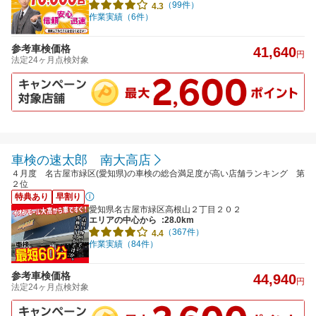
（99件）
4.3
作業実績（6件）
参考車検価格
41,640
円
法定24ヶ月点検対象
車検の速太郎 南大高店
４月度 名古屋市緑区(愛知県)の車検の総合満足度が高い店舗ランキング 第
２位
特典あり
早割り
愛知県名古屋市緑区高根山２丁目２０２
エリアの中心から
:28.0km
（367件）
4.4
作業実績（84件）
参考車検価格
44,940
円
法定24ヶ月点検対象