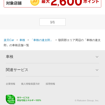
1/1
楽天Car
車検
「車検の速太郎」
額田郡エリア周辺の「車検の速太
郎」の車検店舗一覧
車検
関連サービス
トップ
マイページ
メリット
ご利用ガイド
試乗・商談
新車購入
企業情報
個人情報保護方針
採用情報
車検の基礎知識
キャンペーン一覧
楽天Car車買取
車検予約
ランキング
よくある質問
キズ修理予約
洗車・コーティング予約
© Rakuten Group, Inc.