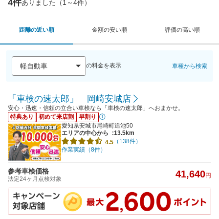
4件
ありました（1～4件）
距離の近い順
金額の安い順
評価の高い順
の料金を表示
車種から検索
「車検の速太郎」 岡崎安城店
安心・迅速・信頼の立合い車検なら「車検の速太郎」へおまかせ。
特典あり
初めて来店割
早割り
愛知県安城市尾崎町追池50
エリアの中心から
:13.5km
（138件）
4.5
作業実績（8件）
参考車検価格
41,640
円
法定24ヶ月点検対象