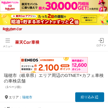
楽天Car車検
ログイン
メニュー
瑞穂市（岐阜県）エリア周辺のGTNET×カフェ車検
の車検店舗
（1ページ目）
絞り込み
エリア：
瑞穂市