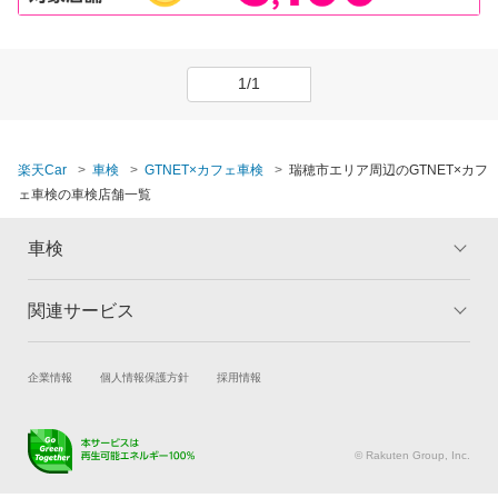
1/1
楽天Car
車検
GTNET×カフェ車検
瑞穂市エリア周辺のGTNET×カフ
ェ車検の車検店舗一覧
車検
関連サービス
トップ
マイページ
メリット
ご利用ガイド
試乗・商談
新車購入
企業情報
個人情報保護方針
採用情報
車検の基礎知識
キャンペーン一覧
楽天Car車買取
車検予約
ランキング
よくある質問
キズ修理予約
洗車・コーティング予約
© Rakuten Group, Inc.
メンテナンス管理
タイヤ・パーツ購入