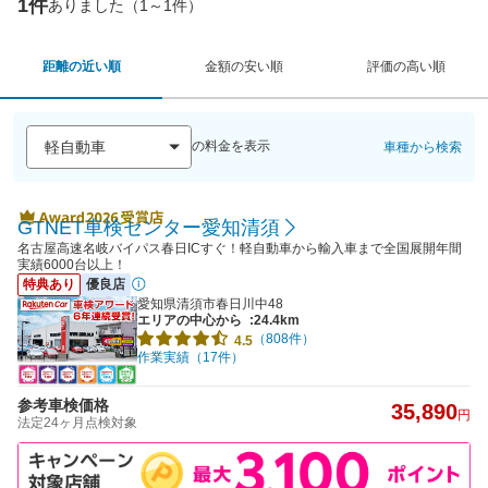
1件
ありました（1～1件）
距離の近い順
金額の安い順
評価の高い順
の料金を表示
車種から検索
GTNET車検センター愛知清須
名古屋高速名岐バイパス春日ICすぐ！軽自動車から輸入車まで全国展開年間
実績6000台以上！
特典あり
優良店
愛知県清須市春日川中48
エリアの中心から
:24.4km
（808件）
4.5
作業実績（17件）
参考車検価格
35,890
円
法定24ヶ月点検対象