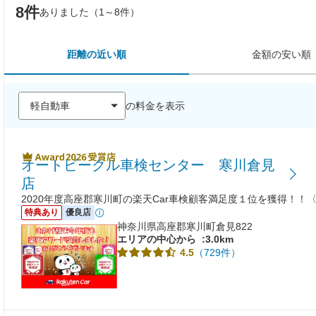
8件
ありました（1～8件）
距離の近い順
金額の安い順
の料金を表示
オートビークル車検センター 寒川倉見
店
2020年度高座郡寒川町の楽天Car車検顧客満足度１位を獲得！！
特典あり
優良店
神奈川県高座郡寒川町倉見822
エリアの中心から
:3.0km
（729件）
4.5