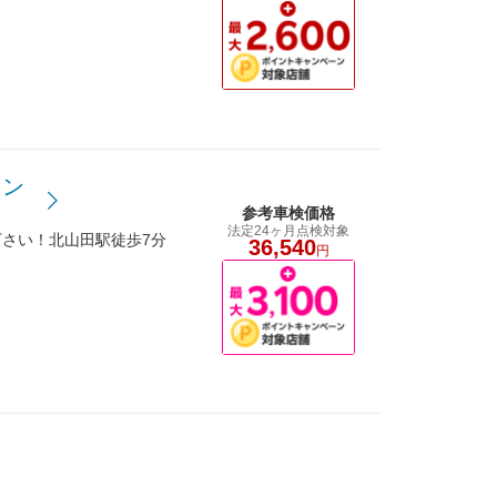
ウン
参考車検価格
法定24ヶ月点検対象
さい！北山田駅徒歩7分
36,540
円