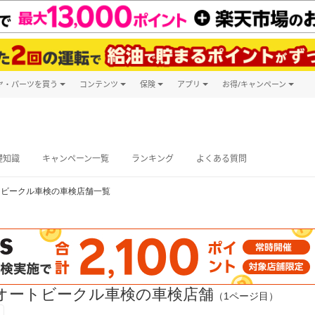
ヤ・パーツを買う
コンテンツ
保険
アプリ
お得/キャンペーン
楽天Carマガジン
キャンペーン
タイヤ・パーツ購入
自動車保険
楽天Carアプリ
自動車カタログ
タイヤ交換サービス
楽天マイカー
グ予約
礎知識
キャンペーン一覧
ランキング
よくある質問
トビークル車検の車検店舗一覧
オートビークル車検の車検店舗
（1ページ目）