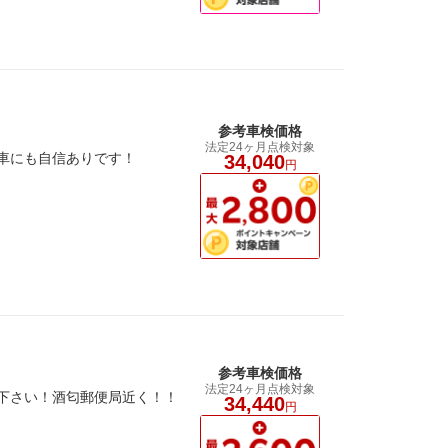
参考車検価格
法定24ヶ月点検対象
入車にも自信ありです！
34,040
円
参考車検価格
法定24ヶ月点検対象
せ下さい！酒匂郵便局近く！！
34,440
円