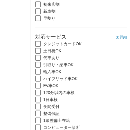
初来店割
新車割
早割り
対応サービス
詳細
クレジットカードOK
土日祝OK
代車あり
引取り・納車OK
輸入車OK
ハイブリッド車OK
EV車OK
120分以内の車検
1日車検
夜間受付
整備保証
1級整備士在籍
コンピューター診断