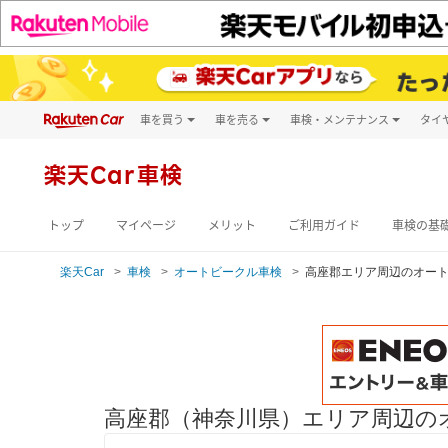
車を買う
車を売る
車検・メンテナンス
タイ
試乗・商談
楽天Car車買取
車検予約
キズ修理予約
新車
楽天Car車検
洗車・コーティン
メンテナンス管理
トップ
マイページ
メリット
ご利用ガイド
車検の基
楽天Car
車検
オートビークル車検
高座郡エリア周辺のオー
高座郡（神奈川県）エリア周辺の