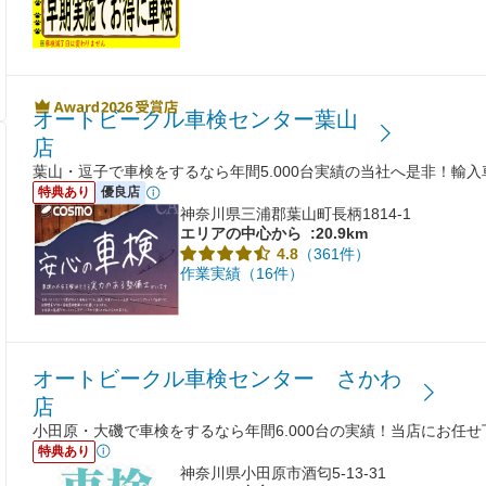
オートビークル車検センター葉山
店
葉山・逗子で車検をするなら年間5.000台実績の当社へ是非！輸
特典あり
優良店
神奈川県三浦郡葉山町長柄1814-1
エリアの中心から
:20.9km
（361件）
4.8
作業実績（16件）
オートビークル車検センター さかわ
店
小田原・大磯で車検をするなら年間6.000台の実績！当店にお任
特典あり
神奈川県小田原市酒匂5-13-31