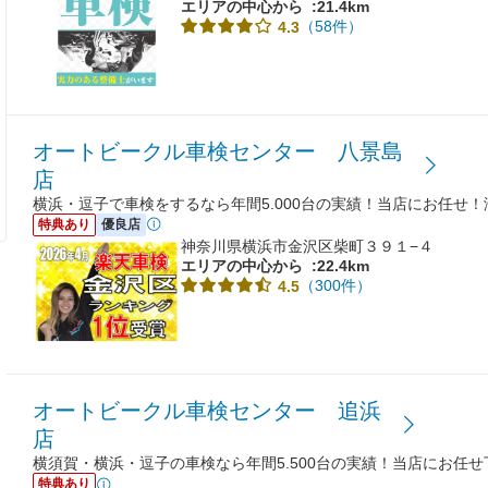
エリアの中心から
:21.4km
（58件）
4.3
オートビークル車検センター 八景島
店
横浜・逗子で車検をするなら年間5.000台の実績！当店にお任せ
特典あり
優良店
神奈川県横浜市金沢区柴町３９１−４
エリアの中心から
:22.4km
（300件）
4.5
オートビークル車検センター 追浜
店
横須賀・横浜・逗子の車検なら年間5.500台の実績！当店にお任
特典あり