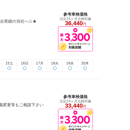
参考車検価格
法定24ヶ月点検対象
0台実績の当社へ☆★
36,440
円
15土
16日
17月
18火
19水
20木
参考車検価格
法定24ヶ月点検対象
名義変更等もご相談下さい
33,440
円