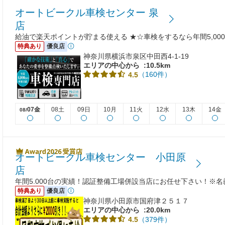
オートビークル車検センター 泉
店
給油で楽天ポイントが貯まる使える ★☆車検をするなら年間5,00
特典あり
優良店
神奈川県横浜市泉区中田西4-1-19
エリアの中心から
:10.5km
（160件）
4.5
07金
08土
09日
10月
11火
12水
13木
14金
08/
オートビークル車検センター 小田原
店
年間5.000台の実績！認証整備工場併設当店にお任せ下さい！※
特典あり
優良店
神奈川県小田原市国府津２５１７
エリアの中心から
:20.0km
（379件）
4.5