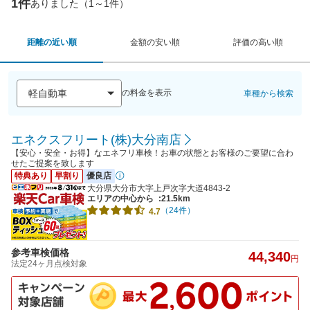
1件
ありました（1～1件）
距離の近い順
金額の安い順
評価の高い順
の料金を表示
車種から検索
エネクスフリート(株)大分南店
【安心・安全・お得】なエネフリ車検！お車の状態とお客様のご要望に合わ
せたご提案を致します
特典あり
早割り
優良店
大分県大分市大字上戸次字大道4843-2
エリアの中心から
:21.5km
（24件）
4.7
参考車検価格
44,340
円
法定24ヶ月点検対象