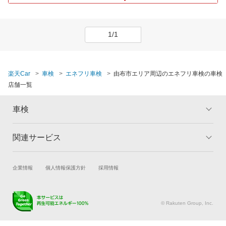
1/1
楽天Car
車検
エネフリ車検
由布市エリア周辺のエネフリ車検の車検
店舗一覧
車検
関連サービス
トップ
マイページ
メリット
ご利用ガイド
試乗・商談
新車購入
企業情報
個人情報保護方針
採用情報
車検の基礎知識
キャンペーン一覧
楽天Car車買取
車検予約
ランキング
よくある質問
キズ修理予約
洗車・コーティング予約
© Rakuten Group, Inc.
メンテナンス管理
タイヤ・パーツ購入