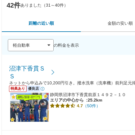
42件
ありました（31～40件）
距離の近い順
金額の安い順
の料金を表示
沼津下香貫Ｓ
Ｓ
ネットから申込みで10,200円引き。撥水洗車（洗車機）前列足元
特典あり
優良店
静岡県沼津市下香貫前原１４９２－１０
エリアの中心から
:25.2km
（50件）
4.7