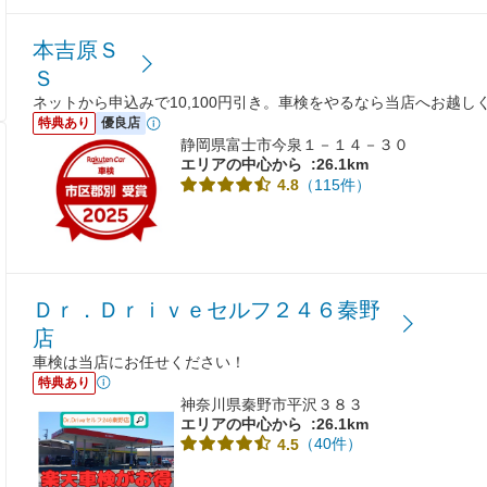
本吉原Ｓ
Ｓ
ネットから申込みで10,100円引き。車検をやるなら当店へお越し
特典あり
優良店
静岡県富士市今泉１－１４－３０
エリアの中心から
:26.1km
（115件）
4.8
Ｄｒ．Ｄｒｉｖｅセルフ２４６秦野
店
車検は当店にお任せください！
特典あり
神奈川県秦野市平沢３８３
エリアの中心から
:26.1km
（40件）
4.5