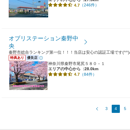
（246件）
4.7
オブリステーション秦野中
央
秦野市総合ランキング第一位！！！当店は安心の認証工場です(^^)
特典あり
優良店
神奈川県秦野市尾尻５８０－１
エリアの中心から
:28.0km
（84件）
4.7
3
4
5