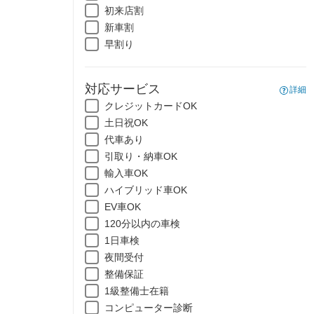
初来店割
新車割
早割り
対応サービス
詳細
クレジットカードOK
土日祝OK
代車あり
引取り・納車OK
輸入車OK
ハイブリッド車OK
EV車OK
120分以内の車検
1日車検
夜間受付
整備保証
1級整備士在籍
コンピューター診断