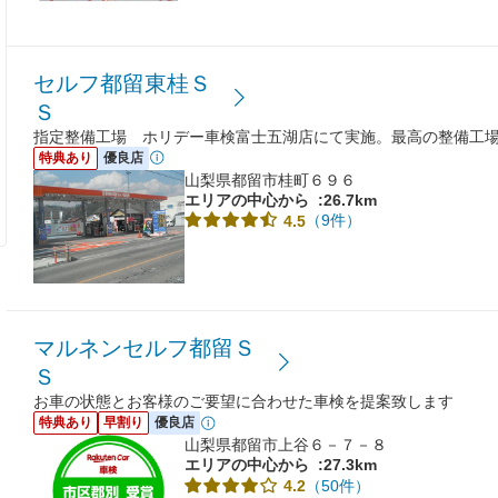
セルフ都留東桂Ｓ
Ｓ
指定整備工場 ホリデー車検富士五湖店にて実施。最高の整備工
特典あり
優良店
山梨県都留市桂町６９６
エリアの中心から
:26.7km
（9件）
4.5
マルネンセルフ都留Ｓ
Ｓ
お車の状態とお客様のご要望に合わせた車検を提案致します
特典あり
早割り
優良店
山梨県都留市上谷６－７－８
エリアの中心から
:27.3km
（50件）
4.2