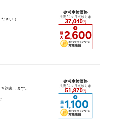
参考車検価格
法定24ヶ月点検対象
ください！
37,040
円
参考車検価格
法定24ヶ月点検対象
をお約束します。
51,870
円
２