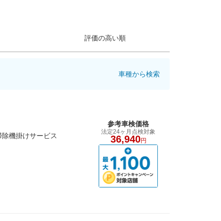
評価の高い順
車種から検索
参考車検価格
法定24ヶ月点検対象
掃除機掛けサービス
36,940
円