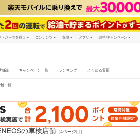
ヤ・パーツを買う
コンテンツ
保険
アプリ
お得/キャンペーン
楽天Carマガジン
キャンペーン
タイヤ・パーツ購入
自動車保険
楽天Carアプリ
自動車カタログ
タイヤ交換サービス
楽天マイカー
グ予約
礎知識
キャンペーン一覧
ランキング
よくある質問
店舗一覧
NEOSの車検店舗
（4ページ目）