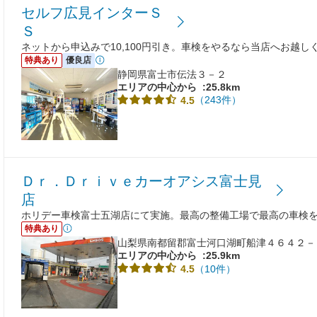
セルフ広見インターＳ
Ｓ
ネットから申込みで10,100円引き。車検をやるなら当店へお越し
特典あり
優良店
静岡県富士市伝法３－２
エリアの中心から
:25.8km
（243件）
4.5
Ｄｒ．Ｄｒｉｖｅカーオアシス富士見
店
ホリデー車検富士五湖店にて実施。最高の整備工場で最高の車検
特典あり
山梨県南都留郡富士河口湖町船津４６４２－
エリアの中心から
:25.9km
（10件）
4.5