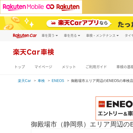
車を買う
車を売る
車検・メンテナンス
タイ
試乗・商談
楽天Car車買取
車検予約
キズ修理予約
新車
楽天Car車検
洗車・コーティン
メンテナンス管理
トップ
マイページ
メリット
ご利用ガイド
車検の基
楽天Car
車検
ENEOS
御殿場市エリア周辺のENEOSの車検
御殿場市（静岡県）エリア周辺のE