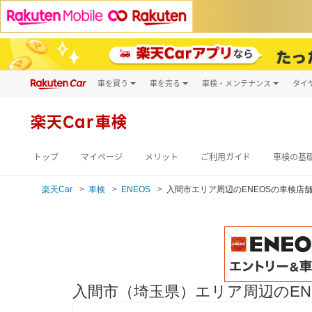
車を買う
車を売る
車検・メンテナンス
タイ
試乗・商談
楽天Car車買取
車検予約
キズ修理予約
新車
楽天Car車検
洗車・コーティン
メンテナンス管理
トップ
マイページ
メリット
ご利用ガイド
車検の基
楽天Car
車検
ENEOS
入間市エリア周辺のENEOSの車検店
入間市（埼玉県）エリア周辺のEN