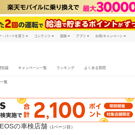
ヤ・パーツを買う
コンテンツ
保険
アプリ
お得/キャンペーン
楽天Carマガジン
キャンペーン
タイヤ・パーツ購入
自動車保険
楽天Carアプリ
自動車カタログ
タイヤ交換サービス
楽天マイカー
グ予約
礎知識
キャンペーン一覧
ランキング
よくある質問
舗一覧
EOSの車検店舗
（1ページ目）