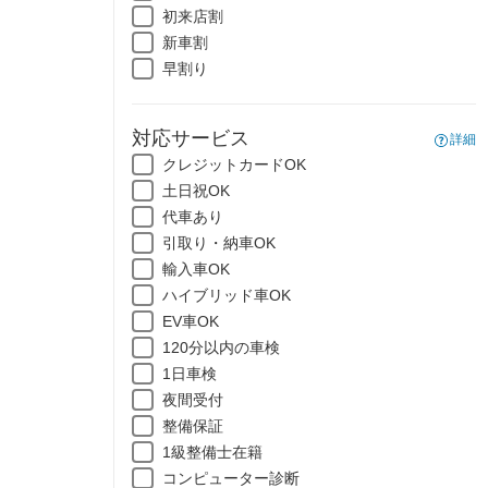
初来店割
新車割
早割り
対応サービス
詳細
クレジットカードOK
土日祝OK
代車あり
引取り・納車OK
輸入車OK
ハイブリッド車OK
EV車OK
120分以内の車検
1日車検
夜間受付
整備保証
1級整備士在籍
コンピューター診断