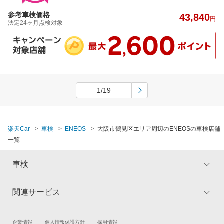
参考車検価格
43,840
円
法定24ヶ月点検対象
1/19
楽天Car
車検
ENEOS
大阪市鶴見区エリア周辺のENEOSの車検店舗
一覧
車検
関連サービス
トップ
マイページ
メリット
ご利用ガイド
試乗・商談
新車購入
企業情報
個人情報保護方針
採用情報