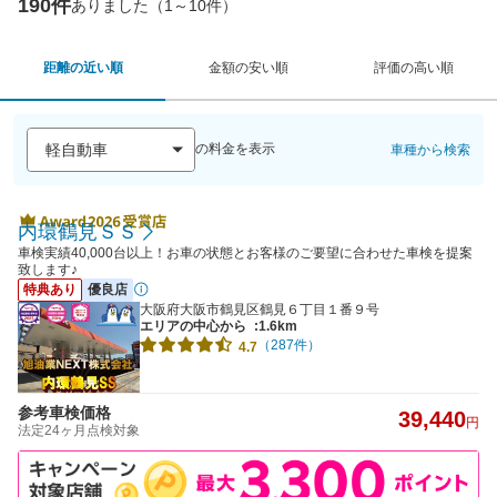
190件
ありました（1～10件）
距離の近い順
金額の安い順
評価の高い順
の料金を表示
車種から検索
内環鶴見ＳＳ
車検実績40,000台以上！お車の状態とお客様のご要望に合わせた車検を提案
致します♪
特典あり
優良店
大阪府大阪市鶴見区鶴見６丁目１番９号
エリアの中心から
:1.6km
（287件）
4.7
参考車検価格
39,440
円
法定24ヶ月点検対象