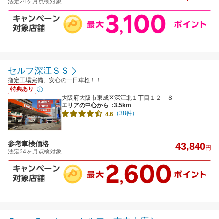
法定24ヶ月点検対象
セルフ深江ＳＳ
指定工場完備、安心の一日車検！！
特典あり
大阪府大阪市東成区深江北１丁目１２―８
エリアの中心から
:3.5km
（38件）
4.6
参考車検価格
43,840
円
法定24ヶ月点検対象