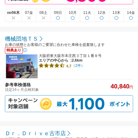
06木
07金
08土
09日
10月
11火
12水
13木
14金
08/
機械団地ＴＳ
お車の状態とお客様のご要望に合わせた車検を提案致します
特典あり
大阪府東大阪市本庄西３丁目１番８号
エリアの中心から
:2.6km
（2件）
4.7
参考車検価格
40,840
円
法定24ヶ月点検対象
Ｄｒ．Ｄｒｉｖｅ古市店