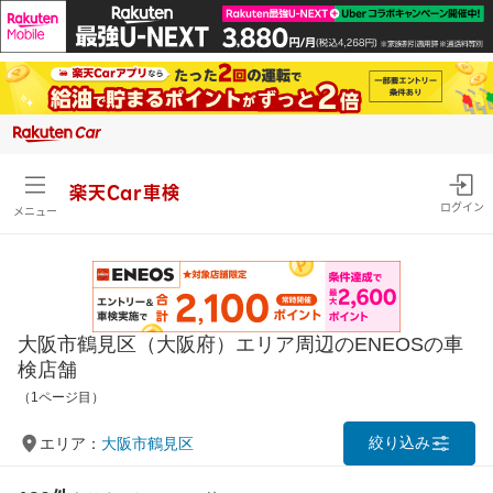
楽天Car車検
ログイン
メニュー
大阪市鶴見区（大阪府）エリア周辺のENEOSの車
検店舗
（1ページ目）
絞り込み
エリア：
大阪市鶴見区