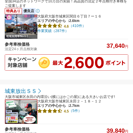
全国34店のネットワークで10万台の実績！高品質の法定２年点検付き車検を
ご提案します
特典あり
優良店
大阪府大阪市城東区関目６丁目７ー１６
エリアの中心から
:2.6km
（410件）
4.6
作業実績（287件）
参考車検価格
37,640
円
法定24ヶ月点検対象
城東放出ＳＳ
大阪市城東区永田の内環沿い(横にはかごの屋)にある大きいお店です!
大阪府大阪市城東区永田２－１８－１２
エリアの中心から
:2.7km
（5件）
4.5
参考車検価格
39,840
円