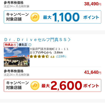
参考車検価格
38,490
円
法定24ヶ月点検対象
Ｄｒ．Ｄｒｉｖｅセルフ門真ＳＳ
特典あり
優良店
大阪府門真市新橋町２３－１１
エリアの中心から
:3.6km
（119件）
4.8
参考車検価格
41,640
円
法定24ヶ月点検対象