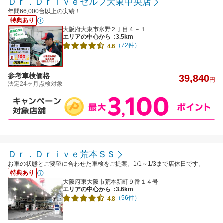
Ｄｒ．Ｄｒｉｖｅセルフ大東中央店
年間66,000台以上の実績！
特典あり
大阪府大東市氷野２丁目４－１
エリアの中心から
:3.5km
（72件）
4.6
参考車検価格
39,840
円
法定24ヶ月点検対象
Ｄｒ．Ｄｒｉｖｅ荒本ＳＳ
お車の状態とご要望に合わせた車検をご提案。1/1～1/3まで店休日です。
特典あり
大阪府東大阪市荒本新町９番１４号
エリアの中心から
:3.6km
（56件）
4.8