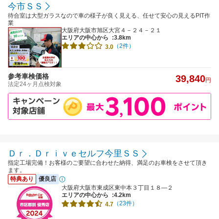
今市ＳＳ
待合室は大型ガラスなので車の様子が良く見える、任せて安心の見えるPIT作
業
大阪府大阪市旭区大宮４－２４－２１
エリアの中心から
:3.8km
（2件）
3.0
参考車検価格
39,840
円
法定24ヶ月点検対象
Ｄｒ．Ｄｒｉｖｅセルフ今里ＳＳ
指定工場完備！お客様のご要望に合わせた納得、満足のお車検をさせて頂き
ます。
特典あり
優良店
大阪府大阪市東成区東中本３丁目１８―２
エリアの中心から
:4.2km
（23件）
4.7