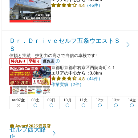
（46件）
4.4
Ｄｒ．Ｄｒｉｖｅセルフ五条ウエストＳ
Ｓ
信頼と実績、技術力の高さで自信の車検です!
特典あり
早割り
優良店
京都府京都市右京区西院寿町４１
エリアの中心から
:3.8km
（44件）
4.8
作業実績（2件）
07金
08土
09日
10月
11火
12水
13木
14金
08/
セルフ西大路
店