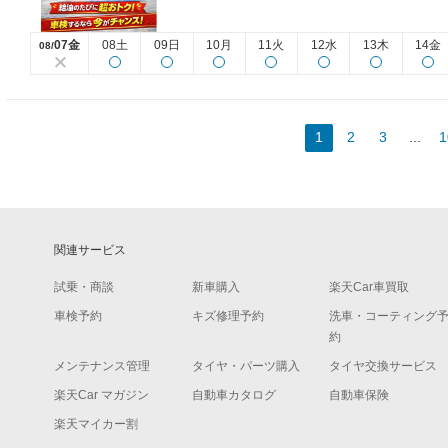
07金
08土
09日
10月
11火
12水
13木
14金
08/
1
2
3
...
1
関連サービス
試乗・商談
新車購入
楽天Car車買取
車検予約
キズ修理予約
洗車・コーティング
約
メンテナンス管理
タイヤ・パーツ購入
タイヤ交換サービス
楽天Car マガジン
自動車カタログ
自動車保険
楽天マイカー割