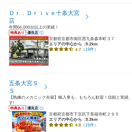
Ｄｒ．Ｄｒｉｖｅ十条大宮
店
年間66,000台以上の実績！
特典あり
優良店
京都府京都市南区西九条森本町３７
エリアの中心から
:5.2km
（19件）
4.7
五条大宮Ｓ
Ｓ
【熟練のメカニック在籍】輸入車も、もちろん歓迎！信頼と実績
す!
特典あり
優良店
京都府京都市下京区下長福寺町２９５
エリアの中心から
:5.3km
（16件）
4.8