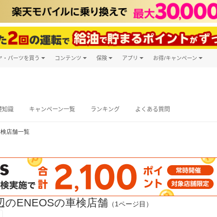
ヤ・パーツを買う
コンテンツ
保険
アプリ
お得/キャンペーン
楽天Carマガジン
キャンペーン
タイヤ・パーツ購入
自動車保険
楽天Carアプリ
自動車カタログ
タイヤ交換サービス
楽天マイカー
グ予約
礎知識
キャンペーン一覧
ランキング
よくある質問
車検店舗一覧
のENEOSの車検店舗
（1ページ目）