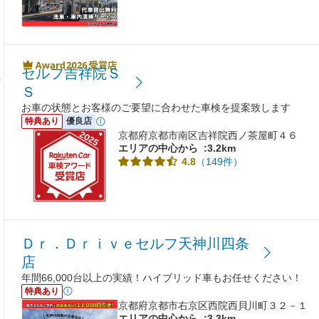
セルフ吉祥院Ｓ
Ｓ
お車の状態とお客様のご要望に合わせた車検を提案致します
特典あり
優良店
京都府京都市南区吉祥院西ノ茶屋町４６
エリアの中心から
:3.2km
（149件）
4.8
Ｄｒ．Ｄｒｉｖｅセルフ天神川四条
店
年間66,000台以上の実績！ハイブリッド車もお任せください！
特典あり
京都府京都市右京区西院西貝川町３２－１
エリアの中心から
:3.3km