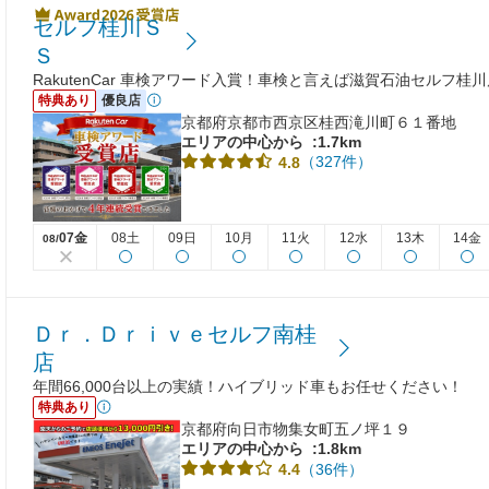
セルフ桂川Ｓ
Ｓ
RakutenCar 車検アワード入賞！車検と言えば滋賀石油セルフ
特典あり
優良店
京都府京都市西京区桂西滝川町６１番地
エリアの中心から
:1.7km
（327件）
4.8
07金
08土
09日
10月
11火
12水
13木
14金
08/
Ｄｒ．Ｄｒｉｖｅセルフ南桂
店
年間66,000台以上の実績！ハイブリッド車もお任せください！
特典あり
京都府向日市物集女町五ノ坪１９
エリアの中心から
:1.8km
（36件）
4.4