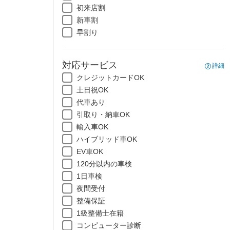
初来店割
新車割
早割り
対応サービス
詳細
クレジットカードOK
土日祝OK
代車あり
引取り・納車OK
輸入車OK
ハイブリッド車OK
EV車OK
120分以内の車検
1日車検
夜間受付
整備保証
1級整備士在籍
コンピューター診断