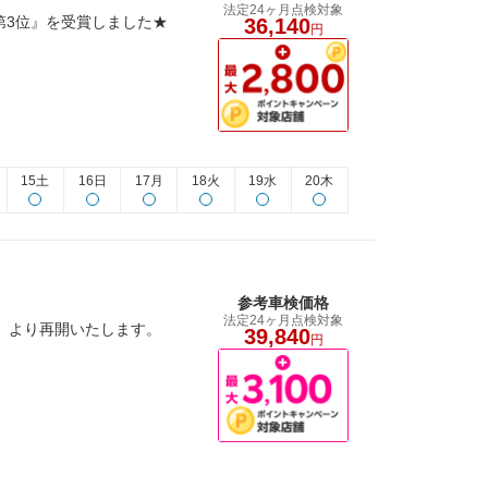
法定24ヶ月点検対象
第3位』を受賞しました★
36,140
円
15土
16日
17月
18火
19水
20木
参考車検価格
法定24ヶ月点検対象
土）より再開いたします。
39,840
円