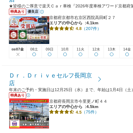
★皆様のご厚意で楽天Ｃａｒ車検『2026年度車検アワード京都府
特典あり
優良店
京都府京都市右京区西院高田町２７
エリアの中心から
:4.1km
（207件）
4.8
07金
08土
09日
10月
11火
12水
13木
14金
08/
Ｄｒ．Ｄｒｉｖｅセルフ長岡京
店
年末のご予約・実施日は12月25日（水）まで、年始は1月4日（
特典あり
京都府長岡京市今里更ノ町４４
エリアの中心から
:4.5km
（75件）
4.5