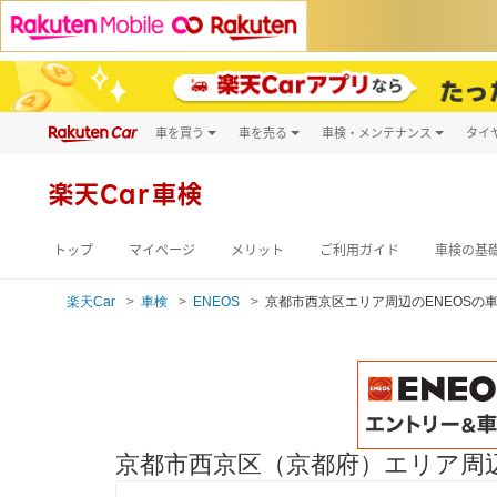
車を買う
車を売る
車検・メンテナンス
タイ
試乗・商談
楽天Car車買取
車検予約
キズ修理予約
新車
楽天Car車検
洗車・コーティン
メンテナンス管理
トップ
マイページ
メリット
ご利用ガイド
車検の基
楽天Car
車検
ENEOS
京都市西京区エリア周辺のENEOSの
京都市西京区（京都府）エリア周辺