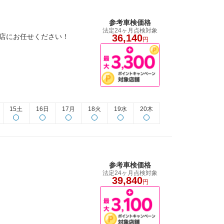
参考車検価格
法定24ヶ月点検対象
桂川店にお任せください！
36,140
円
15土
16日
17月
18火
19水
20木
参考車検価格
法定24ヶ月点検対象
39,840
円