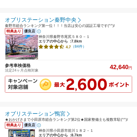
オブリステーション秦野中央
秦野市総合ランキング第一位！！！当店は安心の認証工場です(^^)/
特典あり
優良店
神奈川県秦野市尾尻５８０－１
エリアの中心から
:7.8km
（84件）
4.7
参考車検価格
42,640
円
法定24ヶ月点検対象
オブリステーション鴨宮
★おかげさまで小田原市総合ランキング第2位★国家整備士も複数常駐(^^)/
特典あり
優良店
神奈川県小田原市前川１８２－１
エリアの中心から
:8.7km