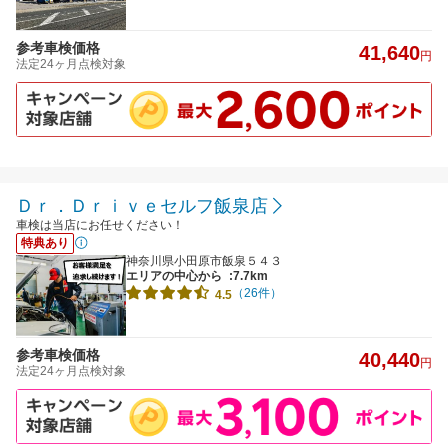
参考車検価格
41,640
円
法定24ヶ月点検対象
Ｄｒ．Ｄｒｉｖｅセルフ飯泉店
車検は当店にお任せください！
特典あり
神奈川県小田原市飯泉５４３
エリアの中心から
:7.7km
（26件）
4.5
参考車検価格
40,440
円
法定24ヶ月点検対象