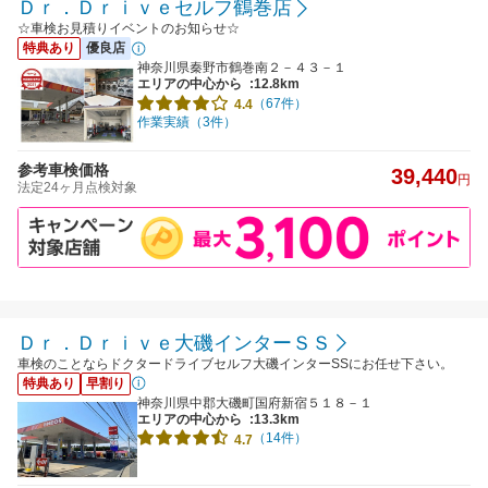
Ｄｒ．Ｄｒｉｖｅセルフ鶴巻店
☆車検お見積りイベントのお知らせ☆
特典あり
優良店
神奈川県秦野市鶴巻南２－４３－１
エリアの中心から
:12.8km
（67件）
4.4
作業実績（3件）
参考車検価格
39,440
円
法定24ヶ月点検対象
Ｄｒ．Ｄｒｉｖｅ大磯インターＳＳ
車検のことならドクタードライブセルフ大磯インターSSにお任せ下さい。
特典あり
早割り
神奈川県中郡大磯町国府新宿５１８－１
エリアの中心から
:13.3km
（14件）
4.7