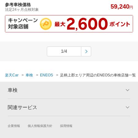
参考車検価格
59,240
円
法定24ヶ月点検対象
1/4
楽天Car
車検
ENEOS
足柄上郡エリア周辺のENEOSの車検店舗一覧
車検
関連サービス
トップ
マイページ
メリット
ご利用ガイド
試乗・商談
新車購入
企業情報
個人情報保護方針
採用情報
車検の基礎知識
キャンペーン一覧
楽天Car車買取
車検予約
ランキング
よくある質問