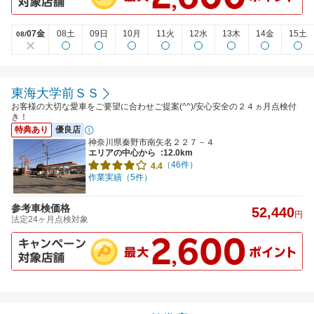
07金
08土
09日
10月
11火
12水
13木
14金
15土
08/
東海大学前ＳＳ
お客様の大切な愛車をご要望に合わせご提案(^^)/安心安全の２４ヵ月点検付
き！
特典あり
優良店
神奈川県秦野市南矢名２２７－４
エリアの中心から
:12.0km
（46件）
4.4
作業実績（5件）
参考車検価格
52,440
円
法定24ヶ月点検対象