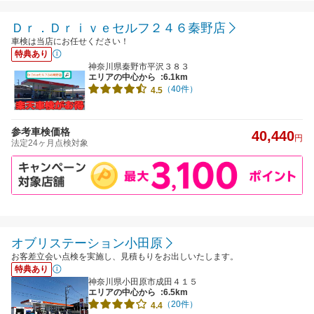
Ｄｒ．Ｄｒｉｖｅセルフ２４６秦野店
車検は当店にお任せください！
特典あり
神奈川県秦野市平沢３８３
エリアの中心から
:6.1km
（40件）
4.5
参考車検価格
40,440
円
法定24ヶ月点検対象
オブリステーション小田原
お客差立会い点検を実施し、見積もりをお出しいたします。
特典あり
神奈川県小田原市成田４１５
エリアの中心から
:6.5km
（20件）
4.4