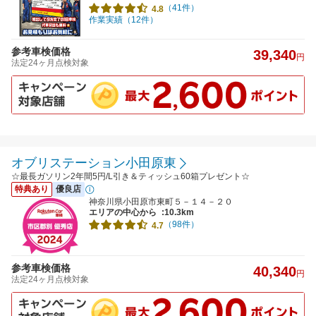
（41件）
4.8
作業実績（12件）
参考車検価格
39,340
円
法定24ヶ月点検対象
オブリステーション小田原東
☆最長ガソリン2年間5円/L引き＆ティッシュ60箱プレゼント☆
特典あり
優良店
神奈川県小田原市東町５－１４－２０
エリアの中心から
:10.3km
（98件）
4.7
参考車検価格
40,340
円
法定24ヶ月点検対象