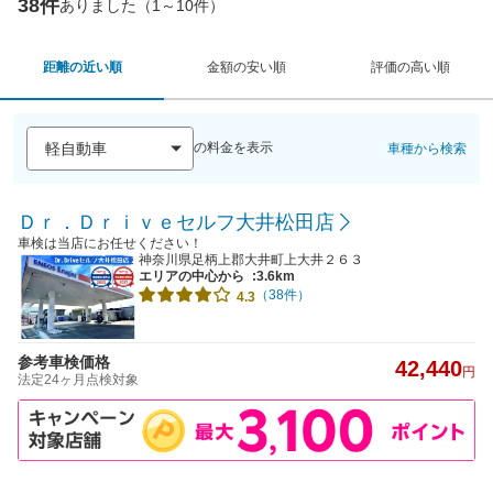
38件
ありました（1～10件）
距離の近い順
金額の安い順
評価の高い順
の料金を表示
車種から検索
Ｄｒ．Ｄｒｉｖｅセルフ大井松田店
車検は当店にお任せください！
神奈川県足柄上郡大井町上大井２６３
エリアの中心から
:3.6km
（38件）
4.3
参考車検価格
42,440
円
法定24ヶ月点検対象