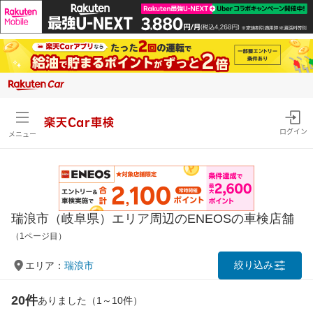
楽天Car車検
ログイン
メニュー
瑞浪市（岐阜県）エリア周辺のENEOSの車検店舗
（1ページ目）
絞り込み
エリア：
瑞浪市
20件
ありました（1～10件）