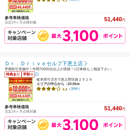
4.3
参考車検価格
51,440
円
法定24ヶ月点検対象
Ｄｒ．Ｄｒｉｖｅセルフ下恵土店
早期割引実施中！年間70000台以上の実績！1日車検もご相談下さい。
特典あり
早割り
岐阜県可児市下恵土野区路２９２９
エリアの中心から
:20.0km
（36件）
4.4
参考車検価格
51,440
円
法定24ヶ月点検対象