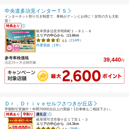
中央道多治見インターＴＳ
インターネット割り引き制度で、車検がグ～ンとお得に！女性の方も大歓
迎！
特典あり
岐阜県多治見市明和町１－８１－８
エリアの中心から
:13.8km
（214件）
4.5
作業実績（1件）
参考車検価格
39,440
円
法定24ヶ月点検対象
Ｄｒ．Ｄｒｉｖｅセルフさつきが丘店
早期割引実施中！年間70000台以上の実績！1日車検もご相談下さい。
特典あり
早割り
優良店
岐阜県可児市皐ケ丘１丁目１－３
エリアの中心から
:14.3km
（36件）