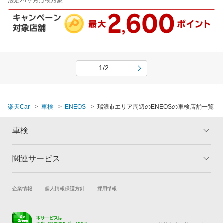
法定24ヶ月点検対象
1/2
楽天Car
車検
ENEOS
瑞浪市エリア周辺のENEOSの車検店舗一覧
車検
関連サービス
トップ
マイページ
メリット
ご利用ガイド
試乗・商談
新車購入
企業情報
個人情報保護方針
採用情報
車検の基礎知識
キャンペーン一覧
楽天Car車買取
車検予約
ランキング
よくある質問
キズ修理予約
洗車・コーティング予約