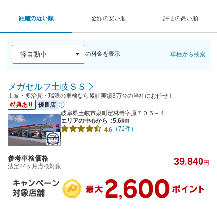
距離の近い順
金額の安い順
評価の高い順
の料金を表示
車種から検索
メガセルフ土岐ＳＳ
土岐・多治見・瑞浪の車検なら累計実績3万台の当社にお任せ！
特典あり
優良店
岐阜県土岐市泉町定林寺字原７０５－１
エリアの中心から
:5.6km
（72件）
4.6
参考車検価格
39,840
円
法定24ヶ月点検対象