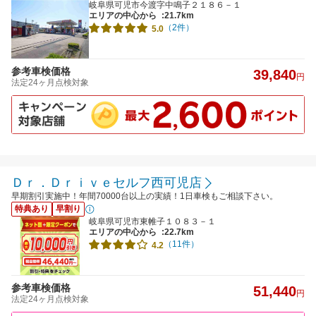
岐阜県可児市今渡字中鳴子２１８６－１
エリアの中心から
:21.7km
（2件）
5.0
参考車検価格
39,840
円
法定24ヶ月点検対象
Ｄｒ．Ｄｒｉｖｅセルフ西可児店
早期割引実施中！年間70000台以上の実績！1日車検もご相談下さい。
特典あり
早割り
岐阜県可児市東帷子１０８３－１
エリアの中心から
:22.7km
（11件）
4.2
参考車検価格
51,440
円
法定24ヶ月点検対象