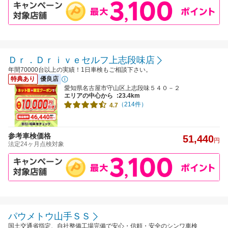
Ｄｒ．Ｄｒｉｖｅセルフ上志段味店
年間70000台以上の実績！1日車検もご相談下さい。
特典あり
優良店
愛知県名古屋市守山区上志段味５４０－２
エリアの中心から
:23.4km
（214件）
4.7
参考車検価格
51,440
円
法定24ヶ月点検対象
パウメトウ山手ＳＳ
国土交通省指定、自社整備工場完備で安心・信頼・安全のシンワ車検