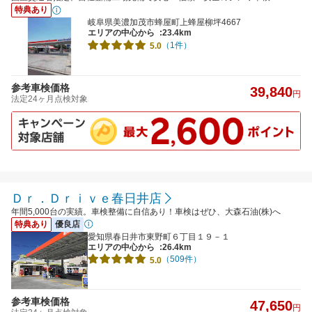
特典あり
岐阜県美濃加茂市蜂屋町上蜂屋柳坪4667
エリアの中心から
:23.4km
（1件）
5.0
参考車検価格
39,840
円
法定24ヶ月点検対象
Ｄｒ．Ｄｒｉｖｅ春日井店
年間5,000台の実績。車検整備に自信あり！車検はぜひ、大森石油(株)へ
特典あり
優良店
愛知県春日井市東野町６丁目１９－１
エリアの中心から
:26.4km
（509件）
5.0
参考車検価格
47,650
円