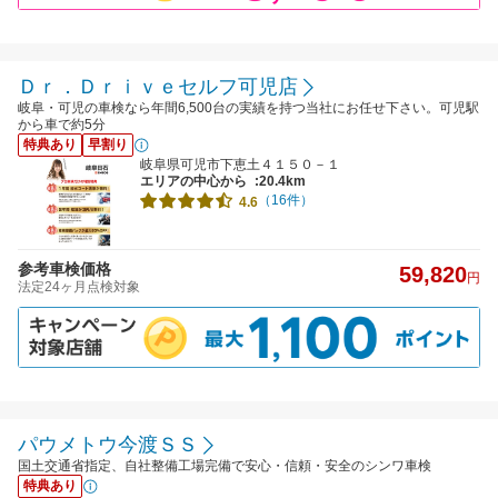
Ｄｒ．Ｄｒｉｖｅセルフ可児店
岐阜・可児の車検なら年間6,500台の実績を持つ当社にお任せ下さい。可児駅
から車で約5分
特典あり
早割り
岐阜県可児市下恵土４１５０－１
エリアの中心から
:20.4km
（16件）
4.6
参考車検価格
59,820
円
法定24ヶ月点検対象
パウメトウ今渡ＳＳ
国土交通省指定、自社整備工場完備で安心・信頼・安全のシンワ車検
特典あり