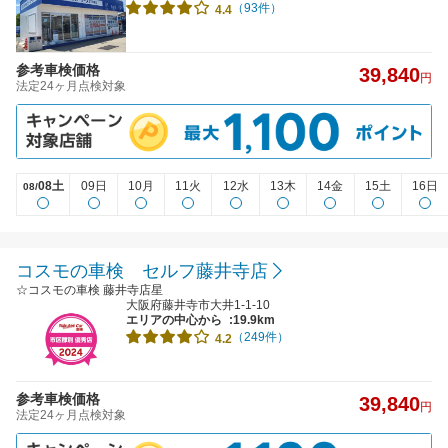
（93件）
4.4
参考車検価格
39,840
円
法定24ヶ月点検対象
08土
09日
10月
11火
12水
13木
14金
15土
16日
08/
コスモの車検 セルフ藤井寺店
☆コスモの車検 藤井寺店星
大阪府藤井寺市大井1-1-10
エリアの中心から
:19.9km
（249件）
4.2
参考車検価格
39,840
円
法定24ヶ月点検対象