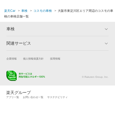
楽天Car
車検
コスモの車検
大阪市東淀川区エリア周辺のコスモの車
検の車検店舗一覧
車検
関連サービス
トップ
マイページ
メリット
ご利用ガイド
試乗・商談
新車購入
企業情報
個人情報保護方針
採用情報
車検の基礎知識
キャンペーン一覧
楽天Car車買取
車検予約
ランキング
よくある質問
キズ修理予約
洗車・コーティング予約
© Rakuten Group, Inc.
メンテナンス管理
タイヤ・パーツ購入
タイヤ交換サービス
楽天Car マガジン
楽天グループ
自動車カタログ
自動車保険
アプリ一覧
お問い合わせ一覧
サステナビリティ
楽天マイカー割