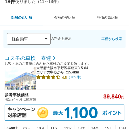
18件
ありました（11～18件）
距離の近い順
金額の安い順
評価の高い順
の料金を表示
車種から検索
コスモの車検 喜連
お客さまのご要望に合わせた車検のご提案を致します。
大阪府大阪市平野区喜連東3-5-64
エリアの中心から
:15.4km
（169件）
4.5
参考車検価格
39,840
円
法定24ヶ月点検対象
08土
09日
10月
11火
12水
13木
14金
15土
16日
08/