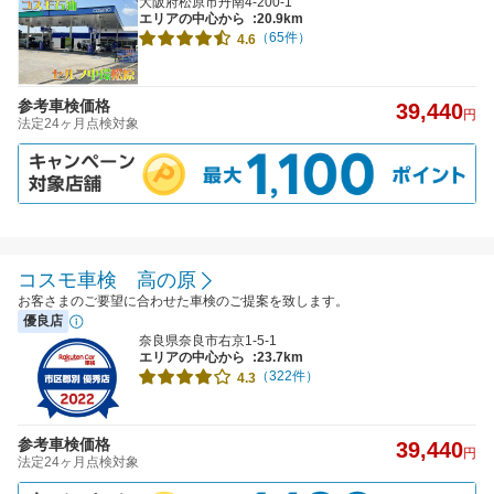
大阪府松原市丹南4-200-1
エリアの中心から
:20.9km
（65件）
4.6
参考車検価格
39,440
円
法定24ヶ月点検対象
コスモ車検 高の原
お客さまのご要望に合わせた車検のご提案を致します。
優良店
奈良県奈良市右京1-5-1
エリアの中心から
:23.7km
（322件）
4.3
参考車検価格
39,440
円
法定24ヶ月点検対象