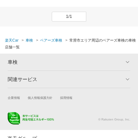
1/1
楽天Car
車検
ベアーズ車検
常滑市エリア周辺のベアーズ車検の車検
店舗一覧
車検
関連サービス
トップ
マイページ
メリット
ご利用ガイド
試乗・商談
新車購入
企業情報
個人情報保護方針
採用情報
車検の基礎知識
キャンペーン一覧
楽天Car車買取
車検予約
ランキング
よくある質問
キズ修理予約
洗車・コーティング予約
© Rakuten Group, Inc.
メンテナンス管理
タイヤ・パーツ購入
タイヤ交換サービス
楽天Car マガジン