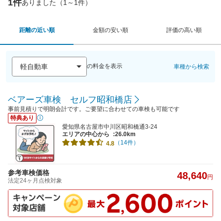
1件
ありました（1～1件）
距離の近い順
金額の安い順
評価の高い順
の料金を表示
車種から検索
ベアーズ車検 セルフ昭和橋店
事前見積りで明朗会計です。ご要望に合わせての車検も可能です
特典あり
愛知県名古屋市中川区昭和橋通3-24
エリアの中心から
:26.0km
（14件）
4.8
参考車検価格
48,640
円
法定24ヶ月点検対象