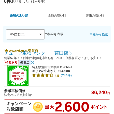
6件
ありました（1～6件）
距離の近い順
金額の安い順
評価の高い順
の料金を表示
車種から検索
チューブ車検センター 蓮田店
創業57年！！新車代車無料貸出も有！ベスト価格保証どこよりも安く！
特典あり
優良店
埼玉県蓮田市大字閏戸2866-1
エリアの中心から
:13.5km
（244件）
4.5
参考車検価格
36,240
円
法定24ヶ月点検対象