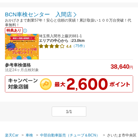
BCN車検センター 入間店
おかげさまで創業57年！安心と信頼の実績！累計取扱い１００万台突破！代
車無料！
特典あり
埼玉県入間市上藤沢881-1
エリアの中心から
:23.0km
（75件）
4.4
参考車検価格
38,640
円
法定24ヶ月点検対象
1/1
楽天Car
車検
中部自動車販売（チューブ＆BCN）
さいたま市中央区