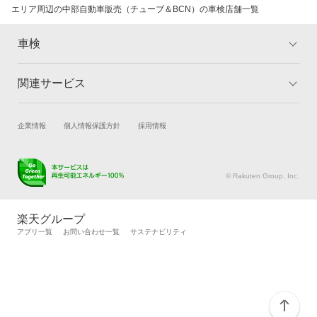
エリア周辺の中部自動車販売（チューブ＆BCN）の車検店舗一覧
車検
関連サービス
トップ
マイページ
メリット
ご利用ガイド
試乗・商談
新車購入
企業情報
個人情報保護方針
採用情報
車検の基礎知識
キャンペーン一覧
楽天Car車買取
車検予約
ランキング
よくある質問
キズ修理予約
洗車・コーティング予約
© Rakuten Group, Inc.
メンテナンス管理
タイヤ・パーツ購入
タイヤ交換サービス
楽天Car マガジン
楽天グループ
自動車カタログ
自動車保険
アプリ一覧
お問い合わせ一覧
サステナビリティ
楽天マイカー割