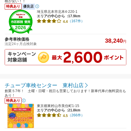
検が安い！！
特典あり
優良店
埼玉県北本市北本4-220-1
エリアの中心から
:17.9km
（167件）
4.4
参考車検価格
38,240
円
法定24ヶ月点検対象
チューブ車検センター 東村山店
創業５7年！ 土曜・日曜・祝日も営業しております！新車代車の無料貸出も
あり！
特典あり
東京都東村山市美住町1-15
エリアの中心から
:21.8km
（266件）
4.5