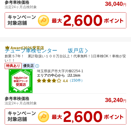
参考車検価格
36,040
円
法定24ヶ月点検対象
チューブ車検センター 坂戸店
創業５7年！ 累計取扱い１００万台以上！代車無料！1日車検OK！車検が安
い！！
特典あり
優良店
埼玉県坂戸市大字片柳2254-1
エリアの中心から
:22.1km
（150件）
4.4
参考車検価格
36,240
円
法定24ヶ月点検対象