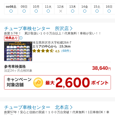
08土
09日
10月
11火
12水
13木
14金
15土
16日
08/
チューブ車検センター 所沢店
創業５7年！ 累計取扱い１００万台以上！代車無料！車検が安い！！
特典あり
埼玉県所沢市大字松郷264-7
エリアの中心から
:15.3km
（68件）
4.5
参考車検価格
38,640
円
法定24ヶ月点検対象
チューブ車検センター 北本店
創業57年！安心と信頼の実績！１００万台突破！代車無料！1日車検OK！車