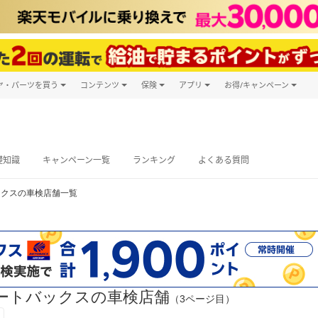
ヤ・パーツを買う
コンテンツ
保険
アプリ
お得/キャンペーン
楽天Carマガジン
キャンペーン
タイヤ・パーツ購入
自動車保険
楽天Carアプリ
自動車カタログ
タイヤ交換サービス
楽天マイカー
グ予約
礎知識
キャンペーン一覧
ランキング
よくある質問
ックスの車検店舗一覧
ートバックスの車検店舗
（3ページ目）