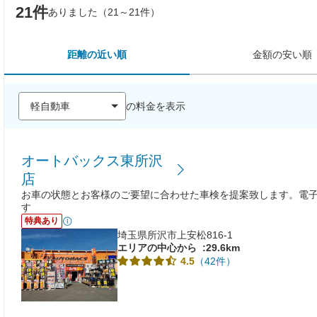
21件
ありました（21～21件）
距離の近い順
金額の安い順
の料金を表示
オートバックス東所沢
店
お車の状態とお客様のご要望に合わせた車検を提案致します。電
す
特典あり
埼玉県所沢市上安松816-1
エリアの中心から
:29.6km
（42件）
4.5