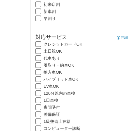
初来店割
新車割
早割り
対応サービス
詳細
クレジットカードOK
土日祝OK
代車あり
引取り・納車OK
輸入車OK
ハイブリッド車OK
EV車OK
120分以内の車検
1日車検
夜間受付
整備保証
1級整備士在籍
コンピューター診断