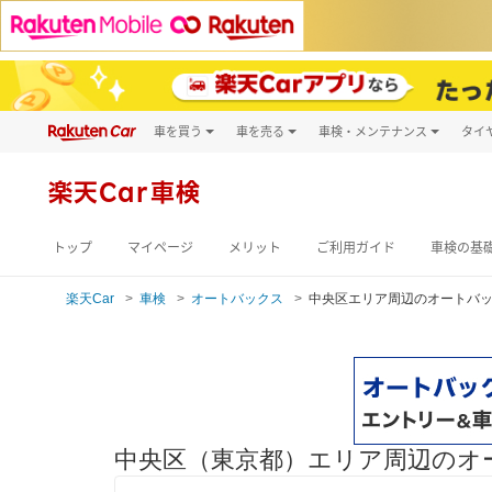
車を買う
車を売る
車検・メンテナンス
タイ
試乗・商談
楽天Car車買取
車検予約
キズ修理予約
新車
楽天Car車検
洗車・コーティン
メンテナンス管理
トップ
マイページ
メリット
ご利用ガイド
車検の基
楽天Car
車検
オートバックス
中央区エリア周辺のオートバ
中央区（東京都）エリア周辺のオ