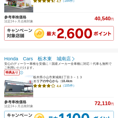
（184件）
4.7
参考車検価格
40,540
円
法定24ヶ月点検対象
Honda Cars 栃木東 城南店
安心のディーラー車検を安価に！国産メーカー全車種に対応！代車も無料で
ご利用いただけます。
特典あり
栃木県小山市東城南1丁目３－１３
エリアの中心から
:18.4km
（105件）
4.4
参考車検価格
72,110
円
法定24ヶ月点検対象