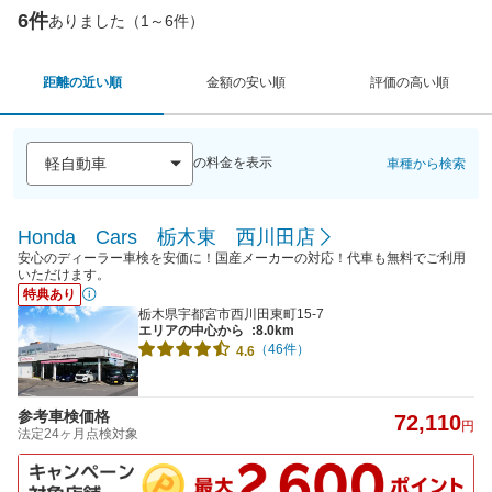
6件
ありました（1～6件）
距離の近い順
金額の安い順
評価の高い順
の料金を表示
車種から検索
Honda Cars 栃木東 西川田店
安心のディーラー車検を安価に！国産メーカーの対応！代車も無料でご利用
いただけます。
特典あり
栃木県宇都宮市西川田東町15-7
エリアの中心から
:8.0km
（46件）
4.6
参考車検価格
72,110
円
法定24ヶ月点検対象