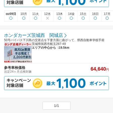
09日
10月
11火
12水
13木
14金
15土
16日
17月
08/
ホンダカーズ茨城西 関城店
50号バイパス下川島の交差点を下妻方面に曲がって、県西自動車学校手前
茨城県筑西市船玉287-49
エリアの中心から
:19.5km
参考車検価格
64,640
円
法定24ヶ月点検対象
1/1