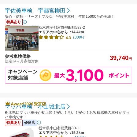
宇佐美車検 宇都宮柳田
安心・信頼・リーズナブルな「宇佐美車検」年間15000台の実績！
特典あり
栃木県宇都宮市柳田町583-2
エリアの中心から
:14.4km
（30件）
4.3
参考車検価格
39,740
円
法定24ヶ月点検対象
マッハ車検 小山城北店
栃木県にマッハ車検が初上陸！安い！早い！安心！お客様感動の車検がマッ
ハ車検です！
特典あり
優良店
栃木県小山市稲葉郷30-1
エリアの中心から
:15.2km