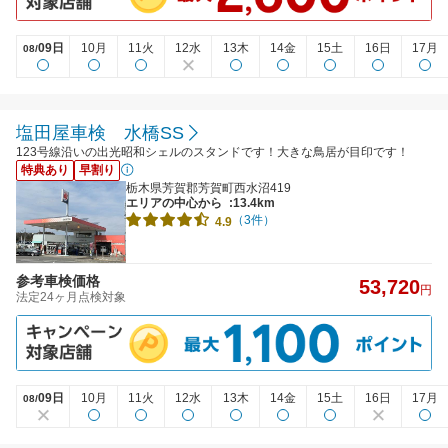
09日
10月
11火
12水
13木
14金
15土
16日
17月
08/
塩田屋車検 水橋SS
123号線沿いの出光昭和シェルのスタンドです！大きな鳥居が目印です！
特典あり
早割り
栃木県芳賀郡芳賀町西水沼419
エリアの中心から
:13.4km
（3件）
4.9
参考車検価格
53,720
円
法定24ヶ月点検対象
09日
10月
11火
12水
13木
14金
15土
16日
17月
08/