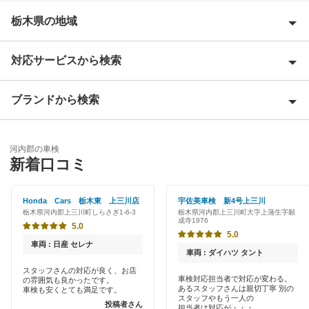
栃木県の地域
対応サービスから検索
足利市
宇都宮市
ブランドから検索
Award 受賞店
大田原市
優良店
宇佐美車検
小山市
河内郡の車検
特典あり
新着口コミ
マッハ車検
鹿沼市
早割りあり
Honda Cars 栃木東 上三川店
宇佐美車検 新4号上三川
さくら市
閉じる
栃木県河内郡上三川町しらさぎ1-6-3
栃木県河内郡上三川町大字上蒲生字願
クレジットカードOK
成寺1976
5.0
佐野市
5.0
土日祝OK
車両 : 日産 セレナ
車両 : ダイハツ タント
塩谷郡
代車あり
スタッフさんの対応が良く、お店
車検対応担当者で対応が変わる。
の雰囲気も良かったです。
下都賀郡
あるスタッフさんは親切丁寧 別の
車検も安くとても満足です。
輸入車OK
スタッフやもう一人の
投稿者さん
担当者は対応が・・・