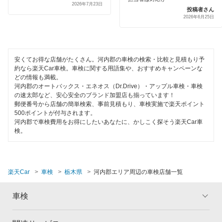
下野市
2026年7月23日
投稿者さん
ハイブリッド車OK
2026年6月25日
栃木市
EV車OK
那須烏山市
1日車検
安くてお得な店舗がたくさん。河内郡の車検の検索・比較と見積もり予
那須郡
約なら楽天Car車検。車検に関する用語集や、おすすめキャンペーンな
夜間受付
どの情報も満載。
那須塩原市
河内郡のオートバックス・エネオス（Dr.Drive）・アップル車検・車検
整備保証
の速太郎など、安心安全のブランド加盟店も揃っています！
郵便番号から店舗の簡単検索、事前見積もり、車検実施で楽天ポイント
日光市
500ポイントが付与されます。
1級整備士在籍
河内郡で車検費用をお得にしたいあなたに、かしこく探そう楽天Car車
芳賀郡
検。
コンピューター診断
真岡市
閉じる
矢板市
楽天Car
車検
栃木県
河内郡エリア周辺の車検店舗一覧
車検
閉じる