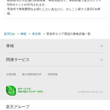
郵便番号から店舗の簡単検索、事前見積もり、車検実施で楽天ポイント
日産自動車販売
秩父市
500ポイントが付与されます。
草加市で車検費用をお得にしたいあなたに、かしこく探そう楽天Car車
エネフリ車検
鶴ヶ島市
検。
安心WE！車検
所沢市
戸田市
楽天Car
車検
埼玉県
草加市エリア周辺の車検店舗一覧
閉じる
新座市
車検
蓮田市
関連サービス
トップ
マイページ
羽生市
メリット
ご利用ガイド
飯能市
試乗・商談
新車購入
企業情報
個人情報保護方針
採用情報
車検の基礎知識
キャンペーン一覧
楽天Car車買取
車検予約
ランキング
よくある質問
東松山市
キズ修理予約
洗車・コーティング予約
© Rakuten Group, Inc.
比企郡
メンテナンス管理
タイヤ・パーツ購入
日高市
タイヤ交換サービス
楽天Car マガジン
楽天グループ