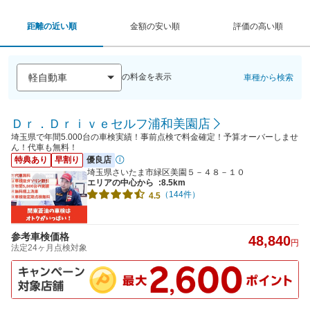
距離の近い順
金額の安い順
評価の高い順
の料金を表示
車種から検索
Ｄｒ．Ｄｒｉｖｅセルフ浦和美園店
埼玉県で年間5.000台の車検実績！事前点検で料金確定！予算オーバーしませ
ん！代車も無料！
特典あり
早割り
優良店
埼玉県さいたま市緑区美園５－４８－１０
エリアの中心から
:8.5km
（144件）
4.5
参考車検価格
48,840
円
法定24ヶ月点検対象