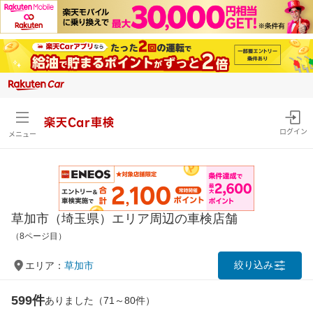
楽天Car車検
ログイン
メニュー
草加市（埼玉県）エリア周辺の車検店舗
（8ページ目）
絞り込み
エリア：
草加市
599件
ありました（71～80件）