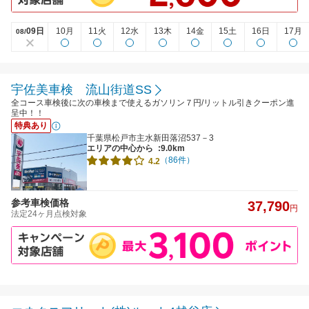
09日
10月
11火
12水
13木
14金
15土
16日
17月
08/
宇佐美車検 流山街道SS
全コース車検後に次の車検まで使えるガソリン７円/リットル引きクーポン進
呈中！！
特典あり
千葉県松戸市主水新田落沼537－3
エリアの中心から
:9.0km
（86件）
4.2
参考車検価格
37,790
円
法定24ヶ月点検対象