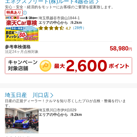
エネクスフリート(株)ルート4越谷店
安心・安全・経済的をモットーにお客様のご要望を提案致します。
特典あり
埼玉県越谷市袋山1844-1
エリアの中心から
:9.2km
（28件）
4.7
参考車検価格
58,980
円
法定24ヶ月点検対象
埼玉日産 川口店
日産の正規ディーラー！クルマを知り尽くしたプロが点検・整備を行いま
す。
埼玉県川口市伊刈1029
エリアの中心から
:9.2km