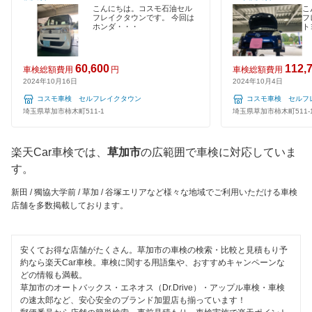
ユアサ車検
久喜市
こんにちは。コスモ石油セル
こ
120分以内の車検
フレイクタウンです。 今回は
フ
ホンダ・・・
ト
アーリー車検
熊谷市
1日車検
車検のコバック
鴻巣市
60,600
112,
車検総額費用
円
車検総額費用
夜間受付
2024年10月16日
2024年10月4日
GTNET×カフェ車検
越谷市
コスモ車検 セルフレイクタウン
コスモ車検 セルフ
整備保証
埼玉県草加市柿木町511-1
埼玉県草加市柿木町511-
キグナス車検
児玉郡
1級整備士在籍
ホリデー車検
坂戸市
楽天Car車検では、
草加市
の広範囲で車検に対応していま
コンピューター診断
す。
マッハ車検
幸手市
新田 / 獨協大学前 / 草加 / 谷塚エリアなど様々な地域でご利用いただける車検
ヤジマ石油車検
閉じる
店舗を多数掲載しております。
狭山市
出光興産「らくらく安心車検」
志木市
安くてお得な店舗がたくさん。草加市の車検の検索・比較と見積もり予
アクセル車検
約なら楽天Car車検。車検に関する用語集や、おすすめキャンペーンな
白岡市
どの情報も満載。
ベアーズ車検
草加市のオートバックス・エネオス（Dr.Drive）・アップル車検・車検
秩父郡
の速太郎など、安心安全のブランド加盟店も揃っています！