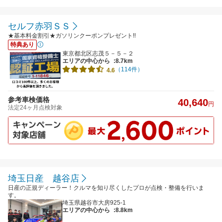
セルフ赤羽ＳＳ
★基本料金割引★ガソリンクーポンプレゼント!!
特典あり
東京都北区志茂５－５－２
エリアの中心から
:8.7km
（114件）
4.6
参考車検価格
40,640
円
法定24ヶ月点検対象
埼玉日産 越谷店
日産の正規ディーラー！クルマを知り尽くしたプロが点検・整備を行いま
す。
埼玉県越谷市大房925-1
エリアの中心から
:8.8km