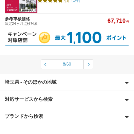
（1件）
5.0
参考車検価格
67,710
円
法定24ヶ月点検対象
8/60
埼玉県 - そのほかの地域
対応サービスから検索
上尾市
朝霞市
ブランドから検索
Award 受賞店
入間郡
優良店
ENEOS