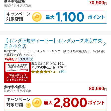
参考車検価格
70,900
円
法定24ヶ月点検対象
【ホンダ正規ディーラー】ホンダカーズ東京中央
足立小台店
店内にマッサージチェアやフリードリンク、隣には商業施設あり。待ち時間
も退屈せず過ごせます。
特典あり
優良店
東京都足立区小台1-16-1
エリアの中心から
:9.3km
（8件）
4.5
参考車検価格
80,690
円
法定24ヶ月点検対象