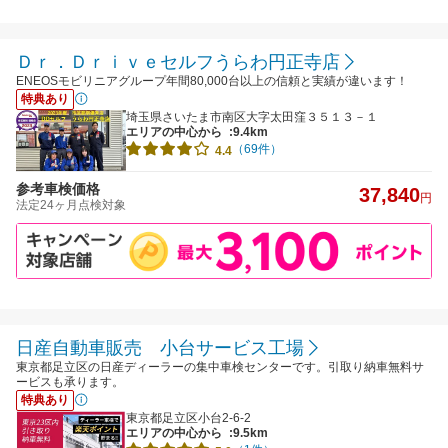
Ｄｒ．Ｄｒｉｖｅセルフうらわ円正寺店
ENEOSモビリニアグループ年間80,000台以上の信頼と実績が違います！
特典あり
埼玉県さいたま市南区大字太田窪３５１３－１
エリアの中心から
:9.4km
（69件）
4.4
参考車検価格
37,840
円
法定24ヶ月点検対象
日産自動車販売 小台サービス工場
東京都足立区の日産ディーラーの集中車検センターです。引取り納車無料サ
ービスも承ります。
特典あり
東京都足立区小台2-6-2
エリアの中心から
:9.5km