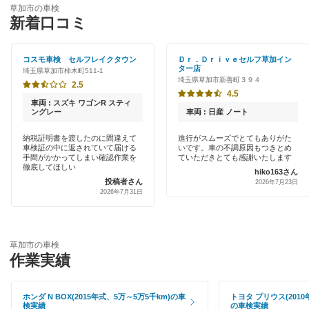
入間市
草加市の車検
特典あり
新着口コミ
「車検の速太郎」
大里郡
初めて来店割りあり
アップル車検
コスモ車検 セルフレイクタウン
Ｄｒ．Ｄｒｉｖｅセルフ草加イン
桶川市
ター店
埼玉県草加市柿木町511-1
新車初回割りあり
埼玉県草加市新善町３９４
オートバックス
2.5
春日部市
4.5
早割りあり
車両 : スズキ ワゴンR スティ
中部自動車販売（チューブ＆BCN）
ングレー
車両 : 日産 ノート
加須市
クレジットカードOK
納税証明書を渡したのに間違えて
進行がスムーズでとてもありがた
車検館
川口市
車検証の中に返されていて届ける
いです。車の不調原因もつきとめ
土日祝OK
手間がかかってしまい確認作業を
ていただきとても感謝いたします
徹底してほしい
出光リテール車検
hiko163さん
川越市
投稿者さん
2026年7月23日
代車あり
2026年7月31日
伊藤忠エネクス
北足立郡
引取り・納車あり
宇佐美車検
北葛飾郡
輸入車OK
草加市の車検
コスモの車検
作業実績
北本市
ハイブリッド車OK
イデックス車検
行田市
ホンダ N BOX(2015年式、5万～5万5千km)の車
トヨタ プリウス(2010
EV車OK
検実績
の車検実績