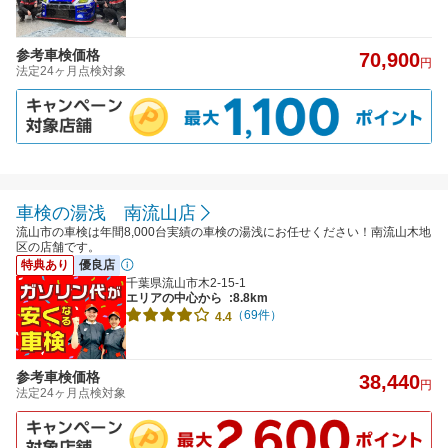
参考車検価格
70,900
円
法定24ヶ月点検対象
車検の湯浅 南流山店
流山市の車検は年間8,000台実績の車検の湯浅にお任せください！南流山木地
区の店舗です。
特典あり
優良店
千葉県流山市木2-15-1
エリアの中心から
:8.8km
（69件）
4.4
参考車検価格
38,440
円
法定24ヶ月点検対象