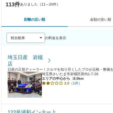
113件
ありました（11～20件）
距離の近い順
金額の安い順
の料金を表示
埼玉日産 岩槻
店
日産の正規ディーラー！クルマを知り尽くしたプロが点検・整備
埼玉県さいたま市岩槻区府内1-7-26
エリアの中心から
:8.0km
（1件）
2.0
122号浦和インター上