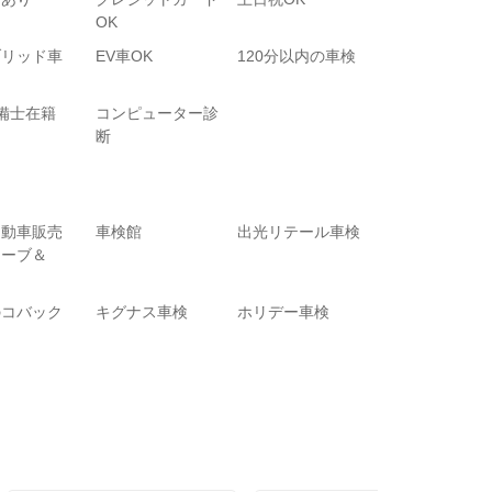
OK
ブリッド車
EV車OK
120分以内の車検
備士在籍
コンピューター診
断
自動車販売
車検館
出光リテール車検
ューブ＆
）
のコバック
キグナス車検
ホリデー車検