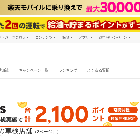
ヤ・パーツを買う
コンテンツ
保険
アプリ
お得/キャンペーン
楽天Carマガジン
キャンペーン
タイヤ・パーツ購入
自動車保険
楽天Carアプリ
自動車カタログ
タイヤ交換サービス
楽天マイカー
グ予約
礎知識
キャンペーン一覧
ランキング
よくある質問
の車検店舗
（2ページ目）