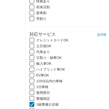
特典あり
初来店割
新車割
早割り
対応サービス
詳細
クレジットカードOK
土日祝OK
代車あり
引取り・納車OK
輸入車OK
ハイブリッド車OK
EV車OK
120分以内の車検
1日車検
夜間受付
整備保証
1級整備士在籍