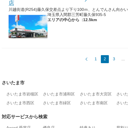
店
川越街道(R254)藤久保交差点より下り100ｍ、とんでんさん向かい
埼玉県入間郡三芳町藤久保935-5
エリアの中心から
:12.5km
1
2
3
...
さいたま市
さいたま市岩槻区
さいたま市浦和区
さいたま市大宮区
さい
さいたま市西区
さいたま市緑区
さいたま市南区
さい
対応サービスから検索
Award 受賞店
優良店
特典あり
早割