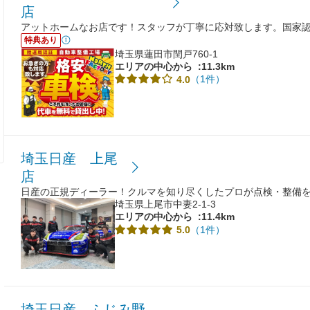
店
アットホームなお店です！スタッフが丁寧に応対致します。国家
特典あり
埼玉県蓮田市閏戸760-1
エリアの中心から
:11.3km
（1件）
4.0
埼玉日産 上尾
店
日産の正規ディーラー！クルマを知り尽くしたプロが点検・整備
埼玉県上尾市中妻2-1-3
エリアの中心から
:11.4km
（1件）
5.0
埼玉日産 ふじみ野