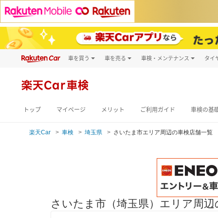
車を買う
車を売る
車検・メンテナンス
タイ
試乗・商談
楽天Car車買取
車検予約
キズ修理予約
新車
楽天Car車検
洗車・コーティン
メンテナンス管理
トップ
マイページ
メリット
ご利用ガイド
車検の基
楽天Car
車検
埼玉県
さいたま市エリア周辺の車検店舗一覧
さいたま市（埼玉県）エリア周辺