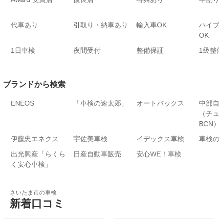
代車あり
引取り・納車あり
輸入車OK
ハイ
OK
1日車検
夜間受付
整備保証
1級整
ブランドから検索
ENEOS
「車検の速太郎」
オートバックス
中部
（チ
BCN
伊藤忠エネクス
宇佐美車検
イデックス車検
車検
出光興産「らくら
日産自動車販売
安心WE！車検
く安心車検」
さいたま市の車検
新着口コミ