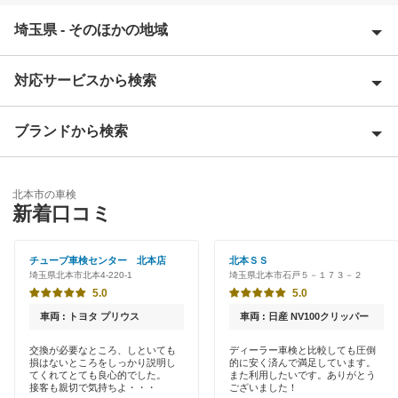
埼玉県 - そのほかの地域
対応サービスから検索
上尾市
朝霞市
ブランドから検索
Award 受賞店
入間郡
優良店
ENEOS
入間市
北本市の車検
特典あり
新着口コミ
「車検の速太郎」
大里郡
初めて来店割りあり
アップル車検
チューブ車検センター 北本店
北本ＳＳ
桶川市
埼玉県北本市北本4-220-1
埼玉県北本市石戸５－１７３－２
早割りあり
オートバックス
5.0
5.0
春日部市
クレジットカードOK
車両 : トヨタ プリウス
車両 : 日産 NV100クリッパー
中部自動車販売（チューブ＆BCN）
加須市
土日祝OK
交換が必要なところ、しといても
ディーラー車検と比較しても圧倒
損はないところをしっかり説明し
的に安く済んで満足しています。
車検館
川口市
てくれてとても良心的でした。
また利用したいです。ありがとう
代車あり
接客も親切で気持ちよ・・・
ございました！