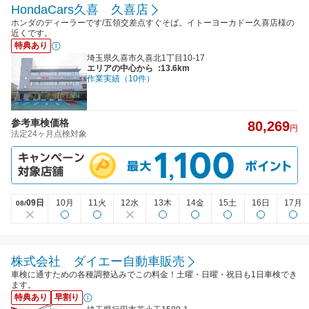
HondaCars久喜 久喜店
ホンダのディーラーです/五領交差点すぐそば。イトーヨーカドー久喜店様の
近くです。
特典あり
埼玉県久喜市久喜北1丁目10-17
エリアの中心から
:13.6km
作業実績（10件）
参考車検価格
80,269
円
法定24ヶ月点検対象
09日
10月
11火
12水
13木
14金
15土
16日
17月
08/
株式会社 ダイエー自動車販売
車検に通すための各種調整込みでこの料金！土曜・日曜・祝日も1日車検でき
ます。
特典あり
早割り