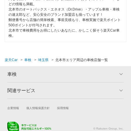
ヤジマ石油車検
閉じる
どの情報も満載。
狭山市
北本市のオートバックス・エネオス（Dr.Drive）・アップル車検・車検
出光興産「らくらく安心車検」
の速太郎など、安心安全のブランド加盟店も揃っています！
志木市
郵便番号から店舗の簡単検索、事前見積もり、車検実施で楽天ポイント
500ポイントが付与されます。
エネフリ車検
白岡市
北本市で車検費用をお得にしたいあなたに、かしこく探そう楽天Car車
検。
安心WE！車検
草加市
秩父郡
閉じる
楽天Car
車検
埼玉県
北本市エリア周辺の車検店舗一覧
秩父市
車検
鶴ヶ島市
所沢市
関連サービス
トップ
マイページ
戸田市
メリット
ご利用ガイド
試乗・商談
新車購入
企業情報
個人情報保護方針
採用情報
車検の基礎知識
キャンペーン一覧
新座市
楽天Car車買取
車検予約
ランキング
よくある質問
蓮田市
キズ修理予約
洗車・コーティング予約
© Rakuten Group, Inc.