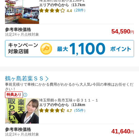
埼玉県行田市若小玉1589-1
エリアの中心から
:13.7km
（28件）
4.4
参考車検価格
54,590
円
法定24ヶ月点検対象
鶴ヶ島若葉ＳＳ
事前見積りで車検にかかる費用がわかるから大人気♪今回の車検はお任せくだ
さい！
特典あり
埼玉県鶴ヶ島市五味ヶ谷３１１－１
エリアの中心から
:13.8km
（55件）
4.7
参考車検価格
41,640
円
法定24ヶ月点検対象