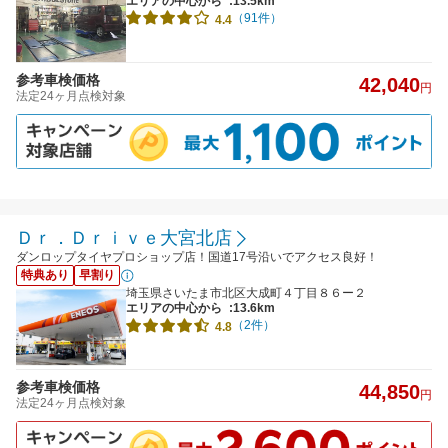
エリアの中心から
:13.5km
（91件）
4.4
参考車検価格
42,040
円
法定24ヶ月点検対象
Ｄｒ．Ｄｒｉｖｅ大宮北店
ダンロップタイヤプロショップ店！国道17号沿いでアクセス良好！
特典あり
早割り
埼玉県さいたま市北区大成町４丁目８６ー２
エリアの中心から
:13.6km
（2件）
4.8
参考車検価格
44,850
円
法定24ヶ月点検対象