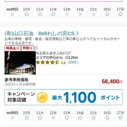
09日
10月
11火
12水
13木
14金
15土
16日
17月
08/
(有)山口石油 Bellわしの宮CS
お車の車検・修理・鈑金・販売買取など車の事ならすべてをトータルサポー
トできるお店です。
特典あり
早割り
埼玉県久喜市上内1727
エリアの中心から
:13.2km
（25件）
4.6
参考車検価格
56,400
円
法定24ヶ月点検対象
09日
10月
11火
12水
13木
14金
15土
16日
17月
08/