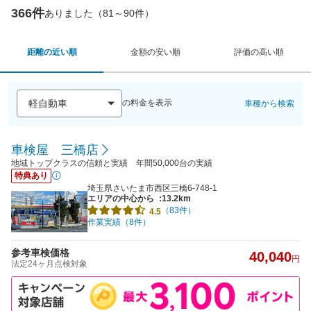
366件
ありました（81～90件）
距離の近い順
金額の安い順
評価の高い順
の料金を表示
車種から検索
車検屋 三橋店
地域トップクラスの信頼と実績 年間50,000台の実績
特典あり
埼玉県さいたま市西区三橋6-748-1
エリアの中心から
:13.2km
（83件）
4.5
作業実績（8件）
参考車検価格
40,040
円
法定24ヶ月点検対象