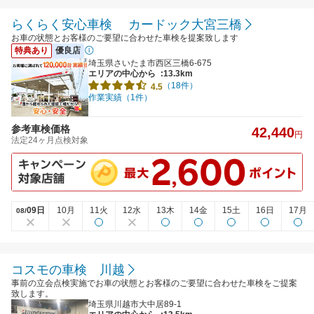
らくらく安心車検 カードック大宮三橋
お車の状態とお客様のご要望に合わせた車検を提案致します
特典あり
優良店
埼玉県さいたま市西区三橋6-675
エリアの中心から
:13.3km
（18件）
4.5
作業実績（1件）
参考車検価格
42,440
円
法定24ヶ月点検対象
09日
10月
11火
12水
13木
14金
15土
16日
17月
08/
コスモの車検 川越
事前の立会点検実施でお車の状態とお客様のご要望に合わせた車検をご提案
致します。
埼玉県川越市大中居89-1