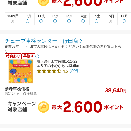
09日
10月
11火
12水
13木
14金
15土
16日
17月
08/
チューブ車検センター 行田店
創業57年！ 行田市の車検はおまかせください！新車代車の無料貸出もあ
り！
特典あり
早割り
埼玉県行田市佐間1-11-22
エリアの中心から
:13.6km
（56件）
4.5
参考車検価格
38,640
円
法定24ヶ月点検対象