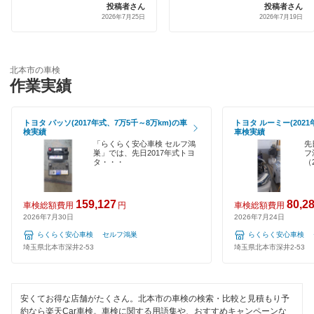
出光リテール車検
投稿者さん
投稿者さん
川越市
2026年7月25日
2026年7月19日
引取り・納車あり
伊藤忠エネクス
北足立郡
輸入車OK
宇佐美車検
北葛飾郡
北本市の車検
ハイブリッド車OK
作業実績
コスモの車検
行田市
EV車OK
アーリー車検
久喜市
トヨタ パッソ(2017年式、7万5千～8万km)の車
トヨタ ルーミー(2021
検実績
車検実績
120分以内の車検
「らくらく安心車検 セルフ鴻
先
元気車検
熊谷市
巣」では、先日2017年式トヨ
フ
タ・・・
（
1日車検
車検のコバック
鴻巣市
夜間受付
GTNET×カフェ車検
159,127
80,2
車検総額費用
円
車検総額費用
越谷市
2026年7月30日
2026年7月24日
整備保証
キグナス車検
らくらく安心車検 セルフ鴻巣
らくらく安心車検 
児玉郡
埼玉県北本市深井2-53
埼玉県北本市深井2-53
1級整備士在籍
テイル君車検
坂戸市
コンピューター診断
ホリデー車検
幸手市
安くてお得な店舗がたくさん。北本市の車検の検索・比較と見積もり予
約なら楽天Car車検。車検に関する用語集や、おすすめキャンペーンな