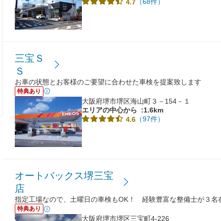
（68件）
4.7
三宝Ｓ
Ｓ
お車の状態とお客様のご要望に合わせた車検を提案致します
特典あり
大阪府堺市堺区海山町３－154－１
エリアの中心から
:1.6km
（97件）
4.6
オートバックス堺三宝
店
指定工場なので、土曜日の車検もOK！ 経験豊富な整備士が３名
特典あり
大阪府堺市堺区三宝町4-226