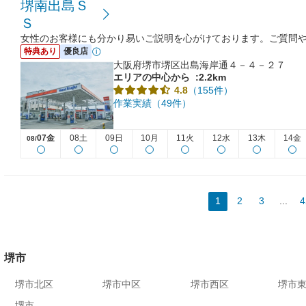
堺南出島Ｓ
Ｓ
女性のお客様にも分かり易いご説明を心がけております。ご質問
特典あり
優良店
大阪府堺市堺区出島海岸通４－４－２７
エリアの中心から
:2.2km
（155件）
4.8
作業実績（49件）
07金
08土
09日
10月
11火
12水
13木
14金
08/
1
2
3
...
4
堺市
堺市北区
堺市中区
堺市西区
堺市
堺市