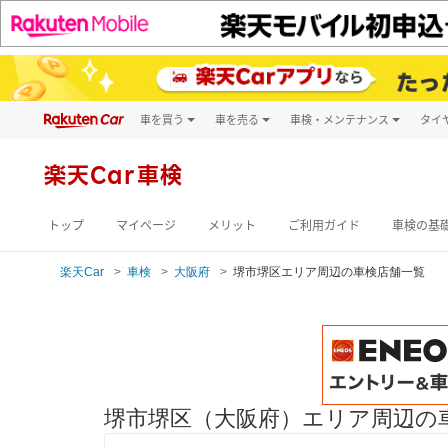
車を買う
車を売る
車検・メンテナンス
タイ
試乗・商談
楽天Car車買取
車検予約
キズ修理予約
新車
楽天Car車検
洗車・コーティン
メンテナンス管理
トップ
マイページ
メリット
ご利用ガイド
車検の基
楽天Car
車検
大阪府
堺市堺区エリア周辺の車検店舗一覧
堺市堺区（大阪府）エリア周辺の