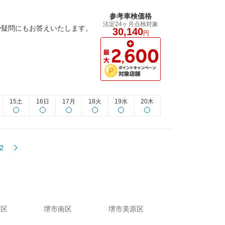
参考車検価格
法定24ヶ月点検対象
や疑問にもお答えいたします。
30,140
円
15土
16日
17月
18火
19水
20木
2
東区
堺市南区
堺市美原区