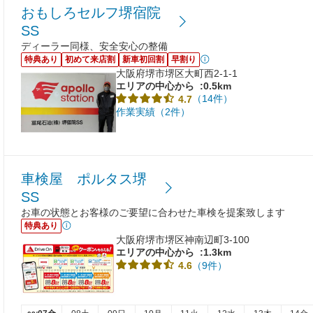
おもしろセルフ堺宿院
SS
ディーラー同様、安全安心の整備
特典あり
初めて来店割
新車初回割
早割り
大阪府堺市堺区大町西2-1-1
エリアの中心から
:0.5km
（14件）
4.7
作業実績（2件）
車検屋 ポルタス堺
SS
お車の状態とお客様のご要望に合わせた車検を提案致します
特典あり
大阪府堺市堺区神南辺町3-100
エリアの中心から
:1.3km
（9件）
4.6