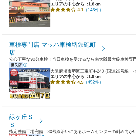
エリアの中心から
:1.8km
（143件）
4.1
車検専門店 マッハ車検堺鉄砲町
店
安心丁寧な90分車検！当日車検を受けるなら南大阪最大級車検専
優良店
大阪府堺市堺区三宝町4-249 (国道26号線
エリアの中心から
:1.9km
（452件）
4.5
緑ヶ丘Ｓ
Ｓ
指定整備工場完備 30号線沿いにあるホームセンターの斜め向かい