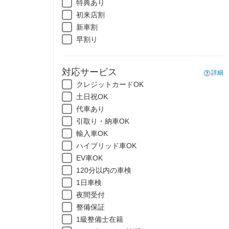
特典あり
初来店割
新車割
早割り
対応サービス
詳細
クレジットカードOK
土日祝OK
代車あり
引取り・納車OK
輸入車OK
ハイブリッド車OK
EV車OK
120分以内の車検
1日車検
夜間受付
整備保証
1級整備士在籍