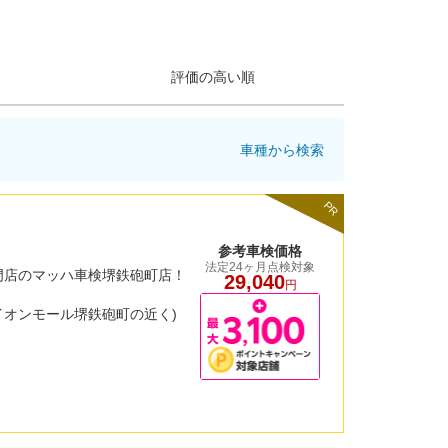
評価の高い順
車種から検索
PR
参考車検価格
法定24ヶ月点検対象
門店のマッハ車検堺鉄砲町店！
29,040
円
・イオンモール堺鉄砲町の近く)