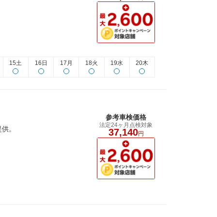
15土
16日
17月
18火
19水
20木
参考車検価格
法定24ヶ月点検対象
提供。
37,140
円