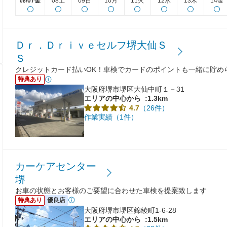
07金
08土
09日
10月
11火
12水
13木
14金
08/
Ｄｒ．Ｄｒｉｖｅセルフ堺大仙Ｓ
Ｓ
クレジットカード払いOK！車検でカードのポイントも一緒に貯め
特典あり
大阪府堺市堺区大仙中町１－31
エリアの中心から
:1.3km
（26件）
4.7
作業実績（1件）
カーケアセンター
堺
お車の状態とお客様のご要望に合わせた車検を提案致します
特典あり
優良店
大阪府堺市堺区錦綾町1-6-28
エリアの中心から
:1.5km