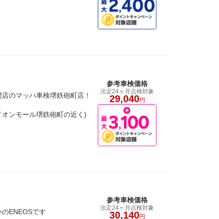
参考車検価格
法定24ヶ月点検対象
門店のマッハ車検堺鉄砲町店！
29,040
円
・イオンモール堺鉄砲町の近く)
参考車検価格
法定24ヶ月点検対象
のENEOSです
30,140
円