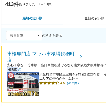
413件
ありました（1～10件）
距離の近い順
金額の安い順
の料金を表示
車検専門店 マッハ車検堺鉄砲町
店
安心丁寧な90分車検！当日車検を受けるなら南大阪最大級車検専
優良店
大阪府堺市堺区三宝町4-249 (国道26号線
エリアの中心から
:1.9km
（452件）
4.5