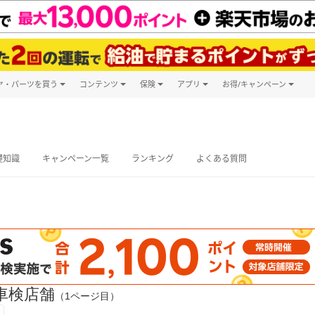
ヤ・パーツを買う
コンテンツ
保険
アプリ
お得/キャンペーン
楽天Carマガジン
キャンペーン
タイヤ・パーツ購入
自動車保険
楽天Carアプリ
自動車カタログ
タイヤ交換サービス
楽天マイカー
グ予約
礎知識
キャンペーン一覧
ランキング
よくある質問
車検店舗
（1ページ目）