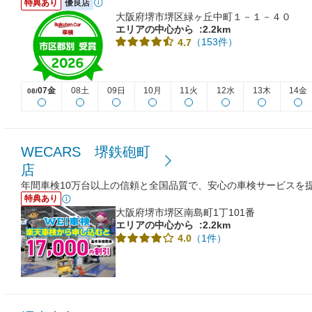
特典あり
優良店
大阪府堺市堺区緑ヶ丘中町１－１－４０
エリアの中心から
:2.2km
（153件）
4.7
07金
08土
09日
10月
11火
12水
13木
14金
08/
WECARS 堺鉄砲町
店
年間車検10万台以上の信頼と全国品質で、安心の車検サービスを
特典あり
大阪府堺市堺区南島町1丁101番
エリアの中心から
:2.2km
（1件）
4.0