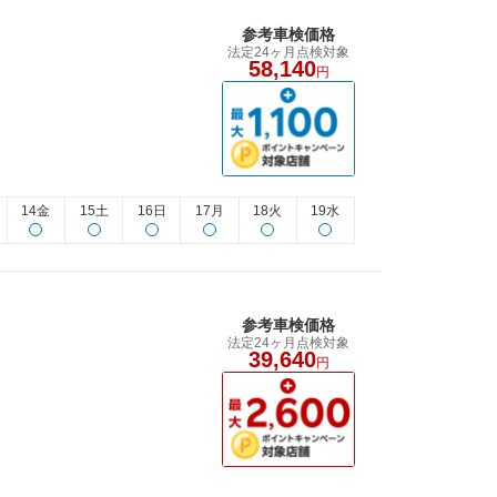
参考車検価格
法定24ヶ月点検対象
58,140
円
14金
15土
16日
17月
18火
19水
参考車検価格
法定24ヶ月点検対象
39,640
円