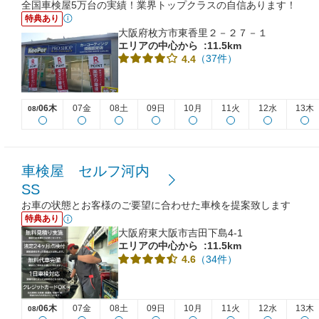
全国車検屋5万台の実績！業界トップクラスの自信あります！
特典あり
大阪府枚方市東香里２－２７－１
エリアの中心から
:11.5km
（37件）
4.4
06木
07金
08土
09日
10月
11火
12水
13木
08/
車検屋 セルフ河内
SS
お車の状態とお客様のご要望に合わせた車検を提案致します
特典あり
大阪府東大阪市吉田下島4-1
エリアの中心から
:11.5km
（34件）
4.6
06木
07金
08土
09日
10月
11火
12水
13木
08/