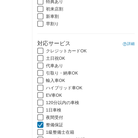
特典あり
初来店割
新車割
早割り
対応サービス
詳細
クレジットカードOK
土日祝OK
代車あり
引取り・納車OK
輸入車OK
ハイブリッド車OK
EV車OK
120分以内の車検
1日車検
夜間受付
整備保証
1級整備士在籍