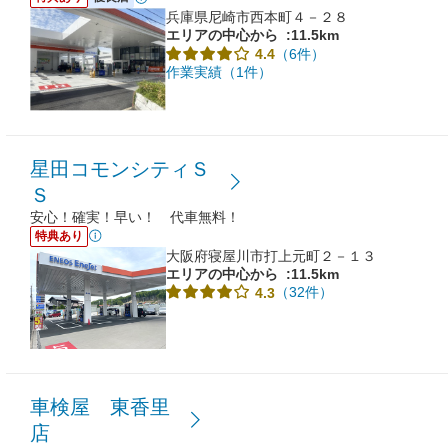
兵庫県尼崎市西本町４－２８
エリアの中心から
:11.5km
（6件）
4.4
作業実績（1件）
星田コモンシティＳ
Ｓ
安心！確実！早い！ 代車無料！
特典あり
大阪府寝屋川市打上元町２－１３
エリアの中心から
:11.5km
（32件）
4.3
車検屋 東香里
店