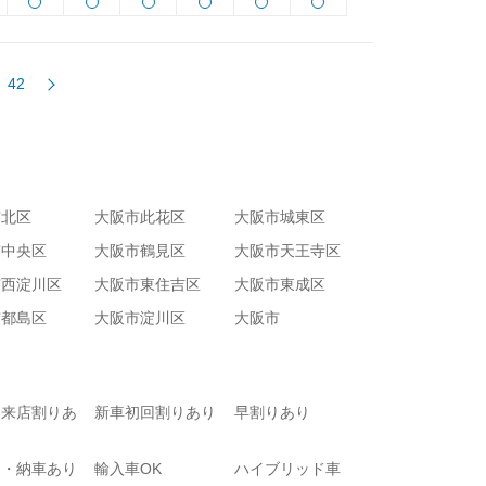
42
市北区
大阪市此花区
大阪市城東区
市中央区
大阪市鶴見区
大阪市天王寺区
市西淀川区
大阪市東住吉区
大阪市東成区
市都島区
大阪市淀川区
大阪市
て来店割りあ
新車初回割りあり
早割りあり
り・納車あり
輸入車OK
ハイブリッド車