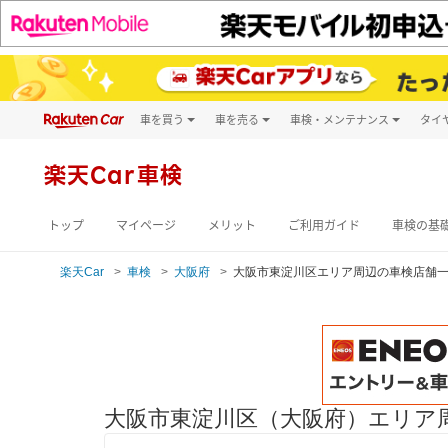
車を買う
車を売る
車検・メンテナンス
タイ
試乗・商談
楽天Car車買取
車検予約
キズ修理予約
新車
楽天Car車検
洗車・コーティン
メンテナンス管理
トップ
マイページ
メリット
ご利用ガイド
車検の基
楽天Car
車検
大阪府
大阪市東淀川区エリア周辺の車検店舗
大阪市東淀川区（大阪府）エリア