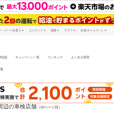
ヤ・パーツを買う
コンテンツ
保険
アプリ
お得/キャンペーン
楽天Carマガジン
キャンペーン
タイヤ・パーツ購入
自動車保険
楽天Carアプリ
自動車カタログ
タイヤ交換サービス
楽天マイカー
グ予約
礎知識
キャンペーン一覧
ランキング
よくある質問
一覧
周辺の車検店舗
（16ページ目）