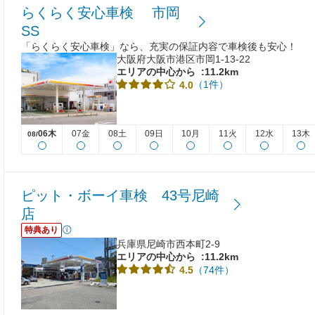
らくらく安心車検 市岡
SS
「らくらく安心車検」なら、充実の保証内容で車検後も安心！
大阪府大阪市港区市岡1-13-22
エリアの中心から
:11.2km
（1件）
4.0
06木
07金
08土
09日
10月
11火
12水
13木
08/
ピット・ボーイ車検 43号尼崎
店
特典あり
兵庫県尼崎市西本町2-9
エリアの中心から
:11.2km
（74件）
4.5