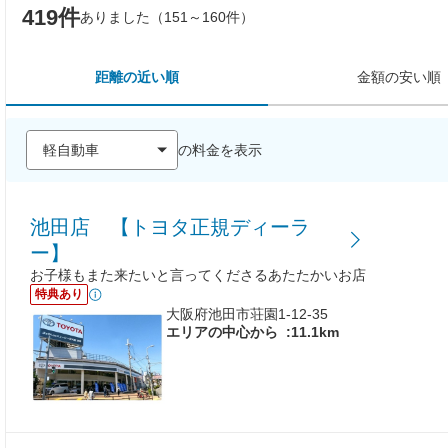
419件
ありました（151～160件）
距離の近い順
金額の安い順
の料金を表示
池田店 【トヨタ正規ディーラ
ー】
お子様もまた来たいと言ってくださるあたたかいお店
特典あり
大阪府池田市荘園1-12-35
エリアの中心から
:11.1km