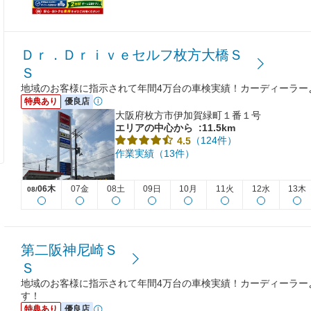
Ｄｒ．Ｄｒｉｖｅセルフ枚方大橋Ｓ
Ｓ
地域のお客様に指示されて年間4万台の車検実績！カーディーラー
特典あり
優良店
大阪府枚方市伊加賀緑町１番１号
エリアの中心から
:11.5km
（124件）
4.5
作業実績（13件）
06木
07金
08土
09日
10月
11火
12水
13木
08/
第二阪神尼崎Ｓ
Ｓ
地域のお客様に指示されて年間4万台の車検実績！カーディーラー
す！
特典あり
優良店