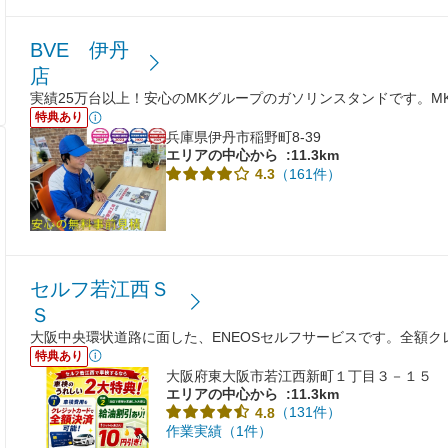
BVE 伊丹
店
実績25万台以上！安心のMKグループのガソリンスタンドです。M
特典あり
兵庫県伊丹市稲野町8-39
エリアの中心から
:11.3km
（161件）
4.3
セルフ若江西Ｓ
Ｓ
大阪中央環状道路に面した、ENEOSセルフサービスです。全額
特典あり
大阪府東大阪市若江西新町１丁目３－１５
エリアの中心から
:11.3km
（131件）
4.8
作業実績（1件）