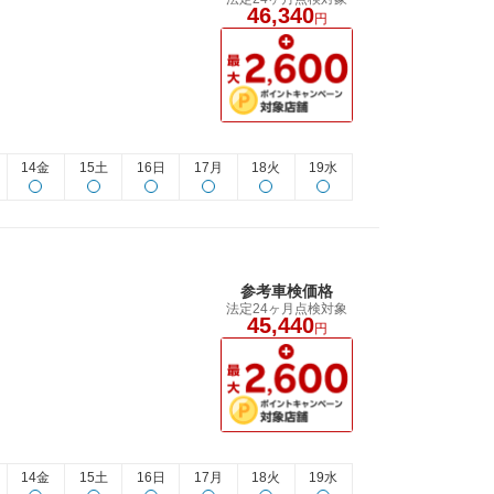
46,340
円
14金
15土
16日
17月
18火
19水
参考車検価格
法定24ヶ月点検対象
45,440
円
14金
15土
16日
17月
18火
19水