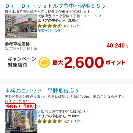
Ｄｒ．Ｄｒｉｖｅセルフ豊中小曽根ＳＳ
自社工場で国家資格を持つ整備士が車検を実施します！
大阪府豊中市小曽根１丁目－１１－２２
エリアの中心から
:9.0km
（55件）
4.7
作業実績（1件）
参考車検価格
40,240
円
法定24ヶ月点検対象
車検のコバック 平野瓜破店
平野区長居公園通り沿い。喜連瓜破駅より西に400ｍ。車のことなら何でも
お任せください。
特典あり
早割り
大阪府大阪市平野区瓜破西1-7-4
エリアの中心から
:9.0km
（31件）
4.7