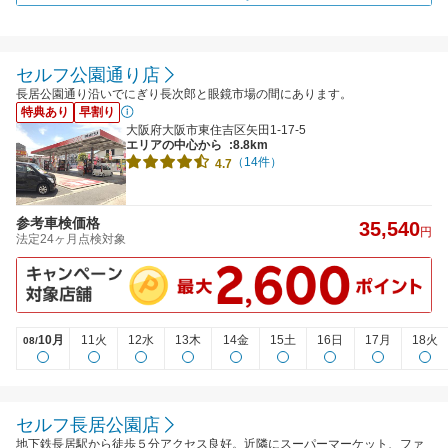
セルフ公園通り店
長居公園通り沿いでにぎり長次郎と眼鏡市場の間にあります。
特典あり
早割り
大阪府大阪市東住吉区矢田1-17-5
エリアの中心から
:8.8km
（14件）
4.7
参考車検価格
35,540
円
法定24ヶ月点検対象
10月
11火
12水
13木
14金
15土
16日
17月
18火
08/
セルフ長居公園店
地下鉄長居駅から徒歩５分アクセス良好。近隣にスーパーマーケット、ファ