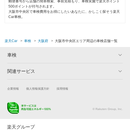
郵便番号から店舗の簡単検索、事前見積もり、車検実施で楽天ポイント
500ポイントが付与されます。
大阪市
大阪市中央区で車検費用をお得にしたいあなたに、かしこく探そう楽天
Car車検。
閉じる
楽天Car
車検
大阪府
大阪市中央区エリア周辺の車検店舗一覧
車検
関連サービス
トップ
マイページ
メリット
ご利用ガイド
試乗・商談
新車購入
企業情報
個人情報保護方針
採用情報
車検の基礎知識
キャンペーン一覧
楽天Car車買取
車検予約
ランキング
よくある質問
キズ修理予約
洗車・コーティング予約
© Rakuten Group, Inc.
メンテナンス管理
タイヤ・パーツ購入
タイヤ交換サービス
楽天Car マガジン
楽天グループ