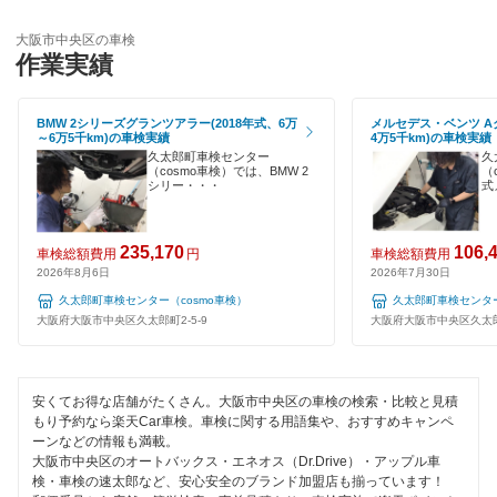
輸入車OK
車検のコバック
大阪市西区
大阪市中央区の車検
ハイブリッド車OK
作業実績
キグナス車検
大阪市西成区
EV車OK
上原B-cle車検
BMW 2シリーズグランツアラー(2018年式、6万
メルセデス・ベンツ Aク
大阪市西淀川区
～6万5千km)の車検実績
4万5千km)の車検実績
120分以内の車検
久太郎町車検センター
久
ホリデー車検
大阪市東住吉区
（cosmo車検）では、BMW 2
（
シリー・・・
式
1日車検
マッハ車検
大阪市東成区
夜間受付
235,170
106,
出光興産「らくらく安心車検」
車検総額費用
円
車検総額費用
大阪市東淀川区
2026年8月6日
2026年7月30日
整備保証
トヨタディーラー
久太郎町車検センター（cosmo車検）
久太郎町車検センター
大阪市平野区
大阪府大阪市中央区久太郎町2-5-9
大阪府大阪市中央区久太郎町
1級整備士在籍
エネフリ車検
大阪市福島区
コンピューター診断
安心WE！車検
大阪市港区
安くてお得な店舗がたくさん。大阪市中央区の車検の検索・比較と見積
もり予約なら楽天Car車検。車検に関する用語集や、おすすめキャンペ
閉じる
ーンなどの情報も満載。
大阪市都島区
閉じる
大阪市中央区のオートバックス・エネオス（Dr.Drive）・アップル車
検・車検の速太郎など、安心安全のブランド加盟店も揃っています！
大阪市淀川区