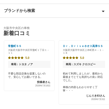
大阪市阿倍野区
ブランドから検索
Award 受賞店
大阪市生野区
優良店
ENEOS
大阪市北区
大阪市中央区の車検
特典あり
新着口コミ
「車検の速太郎」
大阪市此花区
初めて来店割りあり
アップル車検
常盤町ＳＳ
Ｄｒ．Ｄｒｉｖｅネオス高津ＳＳ
大阪市城東区
大阪府大阪市中央区常盤町１丁目１－
大阪府大阪市中央区上本町西４－１－
新車初回割りあり
１１
１８
オートバックス
大阪市住之江区
5.0
5.0
早割りあり
チャレンジ車検
車両 : トヨタ ノア
車両 : スズキ クロスビー
大阪市住吉区
クレジットカードOK
不要な部品交換を提案しないの
初めて利用しましたが、最初から
出光リテール車検
大阪市大正区
で、安心してお願いできる。
最後までとても気持ちの良い対応
土日祝OK
でした。
投稿者さん
伊藤忠エネクス
2026年7月16日
大阪市鶴見区
車検の内容もわかりやすく丁
代車あり
寧・・・
宇佐美車検
じんりき83さん
大阪市天王寺区
2026年7月3日
引取り・納車あり
コスモの車検
大阪市浪速区