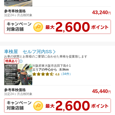
参考車検価格
43,240
円
法定24ヶ月点検対象
車検屋 セルフ河内SS
お車の状態とお客様のご要望に合わせた車検を提案致します
特典あり
大阪府東大阪市吉田下島4-1
エリアの中心から
:8.9km
（34件）
4.6
参考車検価格
45,440
円
法定24ヶ月点検対象