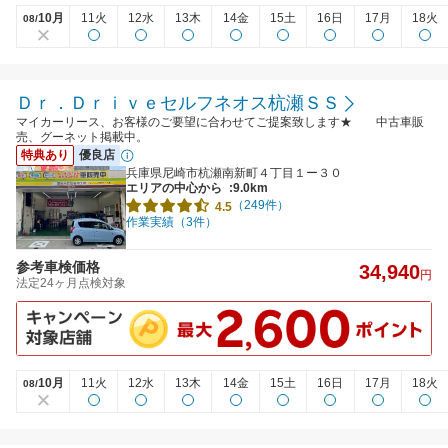
10月
11火
12水
13木
14金
15土
16日
17月
18火
08/
Ｄｒ．Ｄｒｉｖｅセルフネオス杭瀬ＳＳ
マイカーリース、お客様のご要望に合わせてご提案致します★ 中古車販
売、グーネット掲載中。
特典あり
優良店
兵庫県尼崎市杭瀬南新町４丁目１ー３０
エリアの中心から
:9.0km
（249件）
4.5
作業実績（3件）
参考車検価格
34,940
円
法定24ヶ月点検対象
10月
11火
12水
13木
14金
15土
16日
17月
18火
08/