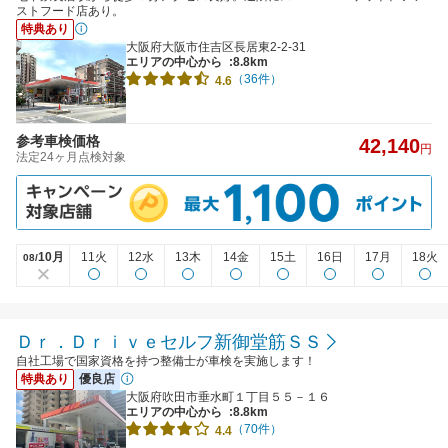
ストフード店あり。
特典あり
大阪府大阪市住吉区長居東2-2-31
エリアの中心から
:8.8km
（36件）
4.6
参考車検価格
42,140
円
法定24ヶ月点検対象
10月
11火
12水
13木
14金
15土
16日
17月
18火
08/
Ｄｒ．Ｄｒｉｖｅセルフ新御堂筋ＳＳ
自社工場で国家資格を持つ整備士が車検を実施します！
特典あり
優良店
大阪府吹田市垂水町１丁目５５－１６
エリアの中心から
:8.8km
（70件）
4.4