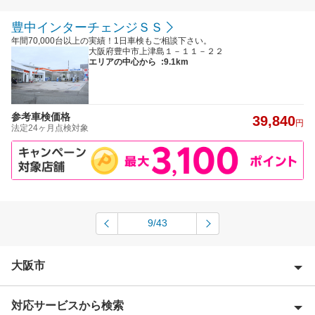
豊中インターチェンジＳＳ
年間70,000台以上の実績！1日車検もご相談下さい。
大阪府豊中市上津島１－１１－２２
エリアの中心から
:9.1km
参考車検価格
39,840
円
法定24ヶ月点検対象
9/43
大阪市
対応サービスから検索
大阪市旭区