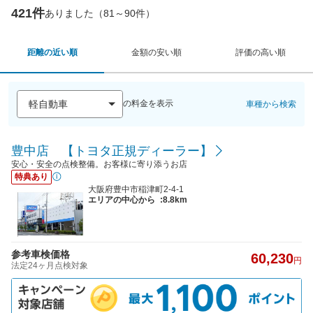
421件
ありました（81～90件）
距離の近い順
金額の安い順
評価の高い順
の料金を表示
車種から検索
豊中店 【トヨタ正規ディーラー】
安心・安全の点検整備。お客様に寄り添うお店
特典あり
大阪府豊中市稲津町2-4-1
エリアの中心から
:8.8km
参考車検価格
60,230
円
法定24ヶ月点検対象