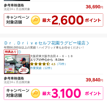
参考車検価格
36,690
円
法定24ヶ月点検対象
Ｄｒ．Ｄｒｉｖｅセルフ花園ラグビー場店
年間66,000台以上の実績！ハイブリッド車もお任せください！
特典あり
大阪府東大阪市吉田４－６－１８
エリアの中心から
:9.1km
（73件）
4.5
作業実績（12件）
参考車検価格
39,840
円
法定24ヶ月点検対象