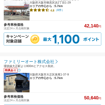
大阪府大阪市鶴見区浜2丁目1-29
エリアの中心から
:5.7km
（8件）
4.8
参考車検価格
42,140
円
法定24ヶ月点検対象
ファミリーオート株式会社
環状線大正駅より800mとアクセス良好。
特典あり
大阪府大阪市大正区泉尾1-37-9
エリアの中心から
:5.7km
参考車検価格
50,640
円
法定24ヶ月点検対象