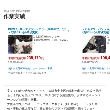
輸入車OK
車検のコバック
大阪市西区
大阪市中央区の車検
ハイブリッド車OK
作業実績
キグナス車検
大阪市西成区
EV車OK
上原B-cle車検
BMW 2シリーズグランツアラー(2018年式、6万
メルセデス・ベンツ Aク
大阪市西淀川区
～6万5千km)の車検実績
4万5千km)の車検実績
120分以内の車検
久太郎町車検センター
久
ホリデー車検
大阪市東住吉区
（cosmo車検）では、BMW 2
（
シリー・・・
式
1日車検
マッハ車検
大阪市東成区
夜間受付
235,170
106,
出光興産「らくらく安心車検」
車検総額費用
円
車検総額費用
大阪市東淀川区
2026年8月6日
2026年7月30日
整備保証
トヨタディーラー
久太郎町車検センター（cosmo車検）
久太郎町車検センター
大阪市平野区
大阪府大阪市中央区久太郎町2-5-9
大阪府大阪市中央区久太郎町
1級整備士在籍
エネフリ車検
大阪市福島区
コンピューター診断
安心WE！車検
大阪市港区
安くてお得な店舗がたくさん。大阪市中央区の車検の検索・比較と見積
もり予約なら楽天Car車検。車検に関する用語集や、おすすめキャンペ
閉じる
ーンなどの情報も満載。
大阪市都島区
閉じる
大阪市中央区のオートバックス・エネオス（Dr.Drive）・アップル車
検・車検の速太郎など、安心安全のブランド加盟店も揃っています！