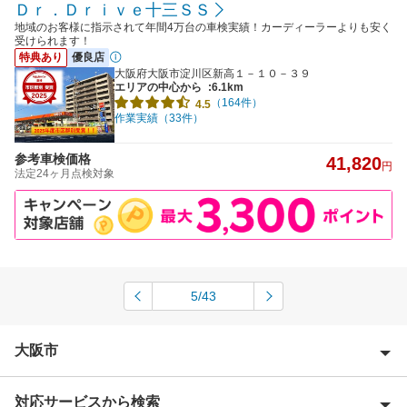
Ｄｒ．Ｄｒｉｖｅ十三ＳＳ
地域のお客様に指示されて年間4万台の車検実績！カーディーラーよりも安く
受けられます！
特典あり
優良店
大阪府大阪市淀川区新高１－１０－３９
エリアの中心から
:6.1km
（164件）
4.5
作業実績（33件）
参考車検価格
41,820
円
法定24ヶ月点検対象
5/43
大阪市
対応サービスから検索
大阪市旭区