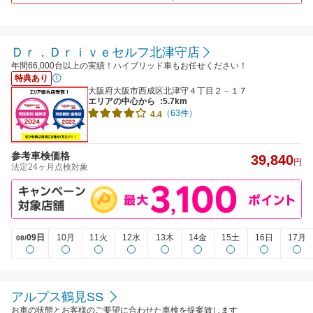
Ｄｒ．Ｄｒｉｖｅセルフ北津守店
年間66,000台以上の実績！ハイブリッド車もお任せください！
特典あり
大阪府大阪市西成区北津守４丁目２－１７
エリアの中心から
:5.7km
（63件）
4.4
参考車検価格
39,840
円
法定24ヶ月点検対象
09日
10月
11火
12水
13木
14金
15土
16日
17月
08/
アルプス鶴見SS
お車の状態とお客様のご要望に合わせた車検を提案致します