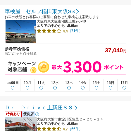
車検屋 セルフ稲田東大阪SS
お車の状態とお客様のご要望に合わせた車検を提案致します
大阪府東大阪市稲田上町2-6-40
エリアの中心から
:5.9km
（71件）
4.4
参考車検価格
37,040
円
法定24ヶ月点検対象
09日
10月
11火
12水
13木
14金
15土
16日
17月
08/
Ｄｒ．Ｄｒｉｖｅ上新庄ＳＳ
特典あり
優良店
大阪府大阪市東淀川区豊里２－２５－１４
エリアの中心から
:6.0km
（56件）
4.7