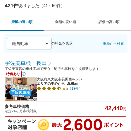
421件
ありました（41～50件）
距離の近い順
金額の安い順
評価の高い順
の料金を表示
車種から検索
宇佐美車検 長田
宇佐美直営の車検工場で安心・納得の車検をご提供致します
特典あり
大阪府東大阪市長田西4-1-37
エリアの中心から
:5.6km
（13件）
4.9
参考車検価格
42,440
円
法定24ヶ月点検対象