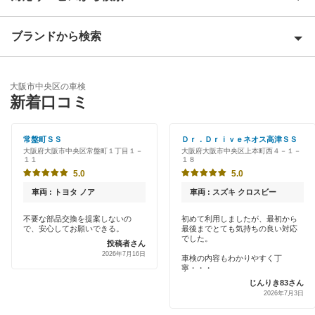
大阪市阿倍野区
ブランドから検索
Award 受賞店
大阪市生野区
優良店
ENEOS
大阪市北区
大阪市中央区の車検
特典あり
新着口コミ
「車検の速太郎」
大阪市此花区
初めて来店割りあり
アップル車検
常盤町ＳＳ
Ｄｒ．Ｄｒｉｖｅネオス高津ＳＳ
大阪市城東区
大阪府大阪市中央区常盤町１丁目１－
大阪府大阪市中央区上本町西４－１－
新車初回割りあり
１１
１８
オートバックス
大阪市住之江区
5.0
5.0
早割りあり
チャレンジ車検
車両 : トヨタ ノア
車両 : スズキ クロスビー
大阪市住吉区
クレジットカードOK
不要な部品交換を提案しないの
初めて利用しましたが、最初から
出光リテール車検
大阪市大正区
で、安心してお願いできる。
最後までとても気持ちの良い対応
土日祝OK
でした。
投稿者さん
伊藤忠エネクス
2026年7月16日
大阪市鶴見区
車検の内容もわかりやすく丁
代車あり
寧・・・
宇佐美車検
じんりき83さん
大阪市天王寺区
2026年7月3日
引取り・納車あり
コスモの車検
大阪市浪速区