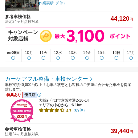
作業実績（8件）
参考車検価格
44,120
円
法定24ヶ月点検対象
09日
10月
11火
12水
13木
14金
15土
16日
17月
08/
カーケアフル整備・車検センター
車検実績40,000台以上！お車の状態とお客様のご要望に合わせた車検を提案
致します。
特典あり
優良店
大阪府守口市京阪本通2-10-14
エリアの中心から
:6.1km
（89件）
4.7
参考車検価格
39,440
円
法定24ヶ月点検対象