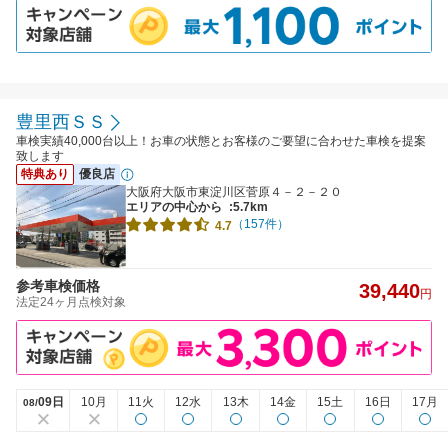
豊里西ＳＳ
車検実績40,000台以上！お車の状態とお客様のご要望に合わせた車検を提案
致します
特典あり
優良店
大阪府大阪市東淀川区菅原４－２－２０
エリアの中心から
:5.7km
（157件）
4.7
参考車検価格
39,440
円
法定24ヶ月点検対象
09日
10月
11火
12水
13木
14金
15土
16日
17月
08/