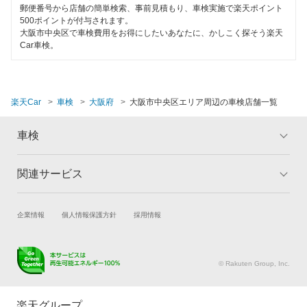
大阪市淀川区
郵便番号から店舗の簡単検索、事前見積もり、車検実施で楽天ポイント
500ポイントが付与されます。
大阪市
大阪市中央区で車検費用をお得にしたいあなたに、かしこく探そう楽天
Car車検。
閉じる
楽天Car
車検
大阪府
大阪市中央区エリア周辺の車検店舗一覧
車検
関連サービス
トップ
マイページ
メリット
ご利用ガイド
試乗・商談
新車購入
企業情報
個人情報保護方針
採用情報
車検の基礎知識
キャンペーン一覧
楽天Car車買取
車検予約
ランキング
よくある質問
キズ修理予約
洗車・コーティング予約
© Rakuten Group, Inc.
メンテナンス管理
タイヤ・パーツ購入
タイヤ交換サービス
楽天Car マガジン
楽天グループ