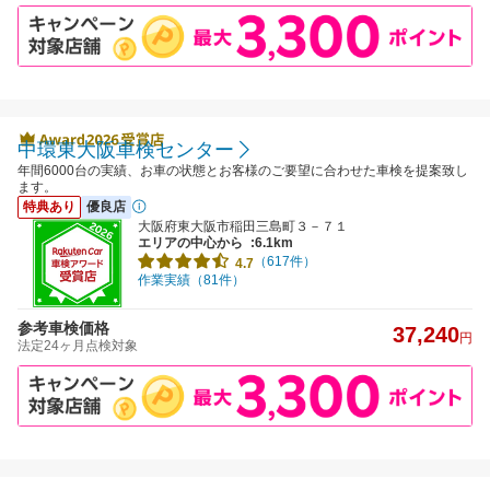
中環東大阪車検センター
年間6000台の実績、お車の状態とお客様のご要望に合わせた車検を提案致し
ます。
特典あり
優良店
大阪府東大阪市稲田三島町３－７１
エリアの中心から
:6.1km
（617件）
4.7
作業実績（81件）
参考車検価格
37,240
円
法定24ヶ月点検対象