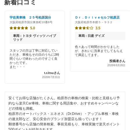
新着口コミ
「車検の速太郎」
茨木市
初めて来店割りあり
アップル車検
宇佐美車検 ２５号柏原国分
Ｄｒ．Ｄｒｉｖｅセルフ柏原店
大阪狭山市
大阪府柏原市国分東条町10番8号
大阪府柏原市本郷５－９３２
新車初回割りあり
オートバックス
5.0
3.5
貝塚市
早割りあり
車両 : トヨタ ヴィッツ ハイブ
車両 : 日産 デイズ
チャレンジ車検
リッド
交野市
クレジットカードOK
色々あって時間がかかりました
スタッフの方は丁寧に対応してい
が、きれいに洗車までしてもらえ
出光リテール車検
門真市
ただき、車検もその日のうちに2時
て満足してます。
土日祝OK
間ぐらいで終わったのですごく良
投稿者さん
かったです。
伊藤忠エネクス
河内長野市
2026年6月26日
また・・・
代車あり
t.r.itsuさん
宇佐美車検
岸和田市
2026年7月31日
引取り・納車あり
コスモの車検
四條畷市
輸入車OK
安くてお得な店舗がたくさん。柏原市の車検の検索・比較と見積もり予
車検のコバック
吹田市
約なら楽天Car車検。車検に関する用語集や、おすすめキャンペーンな
ハイブリッド車OK
どの情報も満載。
キグナス車検
摂津市
柏原市のオートバックス・エネオス（Dr.Drive）・アップル車検・車検
EV車OK
の速太郎など、安心安全のブランド加盟店も揃っています！
トヨタディーラー
郵便番号から店舗の簡単検索、事前見積もり、車検実施で楽天ポイント
泉南郡
500ポイントが付与されます。