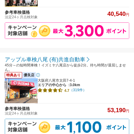
参考車検価格
40,540
円
法定24ヶ月点検対象
アップル車検八尾 (有)共進自動車
45分～の短時間車検！イズミヤ八尾店から徒歩2分。待ち時間が退屈しませ
ん。
特典あり
優良店
大阪府八尾市太田7-4-1
エリアの中心から
:3.0km
（319件）
4.7
参考車検価格
53,190
円
法定24ヶ月点検対象