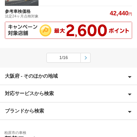
参考車検価格
42,440
円
法定24ヶ月点検対象
1/16
大阪府 - そのほかの地域
対応サービスから検索
池田市
泉大津市
ブランドから検索
Award 受賞店
泉佐野市
優良店
ENEOS
和泉市
柏原市の車検
特典あり