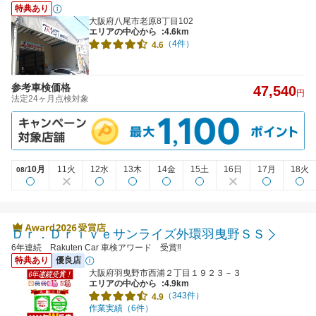
特典あり
大阪府八尾市老原8丁目102
エリアの中心から
:4.6km
（4件）
4.6
参考車検価格
47,540
円
法定24ヶ月点検対象
10月
11火
12水
13木
14金
15土
16日
17月
18火
08/
Ｄｒ．Ｄｒｉｖｅサンライズ外環羽曳野ＳＳ
6年連続 Rakuten Car 車検アワード 受賞‼
特典あり
優良店
大阪府羽曳野市西浦２丁目１９２３－３
エリアの中心から
:4.9km
（343件）
4.9
作業実績（6件）