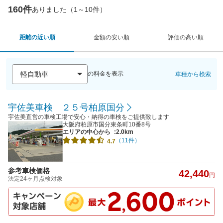
160件
ありました（1～10件）
距離の近い順
金額の安い順
評価の高い順
の料金を表示
車種から検索
宇佐美車検 ２５号柏原国分
宇佐美直営の車検工場で安心・納得の車検をご提供致します
大阪府柏原市国分東条町10番8号
エリアの中心から
:2.0km
（11件）
4.7
参考車検価格
42,440
円
法定24ヶ月点検対象