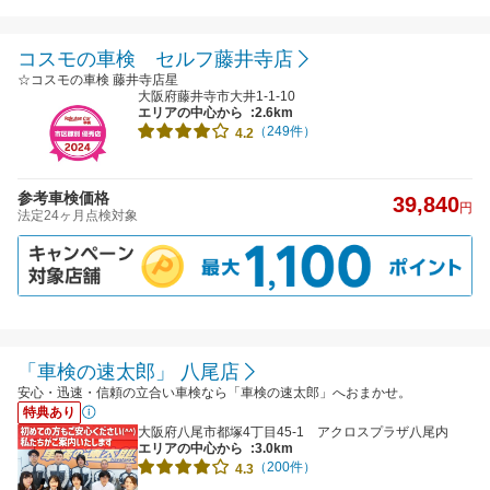
コスモの車検 セルフ藤井寺店
☆コスモの車検 藤井寺店星
大阪府藤井寺市大井1-1-10
エリアの中心から
:2.6km
（249件）
4.2
参考車検価格
39,840
円
法定24ヶ月点検対象
「車検の速太郎」 八尾店
安心・迅速・信頼の立合い車検なら「車検の速太郎」へおまかせ。
特典あり
大阪府八尾市都塚4丁目45-1 アクロスプラザ八尾内
エリアの中心から
:3.0km
（200件）
4.3