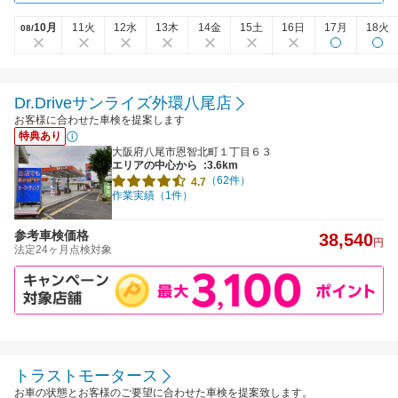
10月
11火
12水
13木
14金
15土
16日
17月
18火
08/
Dr.Driveサンライズ外環八尾店
お客様に合わせた車検を提案します
特典あり
大阪府八尾市恩智北町１丁目６３
エリアの中心から
:3.6km
（62件）
4.7
作業実績（1件）
参考車検価格
38,540
円
法定24ヶ月点検対象
トラストモータース
お車の状態とお客様のご要望に合わせた車検を提案致します。