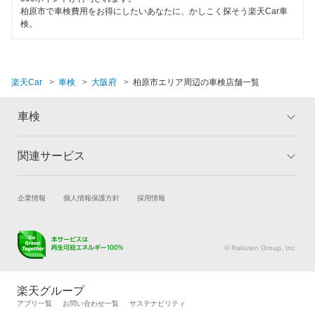
120分以内の車検
柏原市で車検費用をお得にしたいあなたに、かしこく探そう楽天Car車
泉南市
閉じる
検。
1日車検
泉北郡
夜間受付
大東市
楽天Car
車検
大阪府
柏原市エリア周辺の車検店舗一覧
整備保証
高石市
1級整備士在籍
車検
高槻市
コンピューター診断
関連サービス
トップ
マイページ
豊中市
メリット
ご利用ガイド
閉じる
豊能郡
試乗・商談
新車購入
企業情報
個人情報保護方針
採用情報
車検の基礎知識
キャンペーン一覧
富田林市
楽天Car車買取
車検予約
ランキング
よくある質問
キズ修理予約
洗車・コーティング予約
寝屋川市
© Rakuten Group, Inc.
メンテナンス管理
タイヤ・パーツ購入
羽曳野市
タイヤ交換サービス
楽天Car マガジン
楽天グループ
自動車カタログ
自動車保険
アプリ一覧
お問い合わせ一覧
サステナビリティ
阪南市