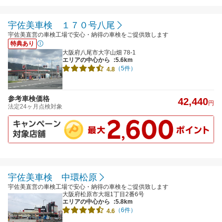
宇佐美車検 １７０号八尾
宇佐美直営の車検工場で安心・納得の車検をご提供致します
特典あり
大阪府八尾市大字山畑 78-1
エリアの中心から
:5.6km
（5件）
4.8
参考車検価格
42,440
円
法定24ヶ月点検対象
宇佐美車検 中環松原
宇佐美直営の車検工場で安心・納得の車検をご提供致します
大阪府松原市大堀1丁目2番6号
エリアの中心から
:5.8km
（6件）
4.6