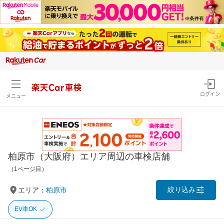
楽天Car車検
ログイン
メニュー
柏原市（大阪府）エリア周辺の車検店舗
（1ページ目）
絞り込み
エリア：
柏原市
EV車OK