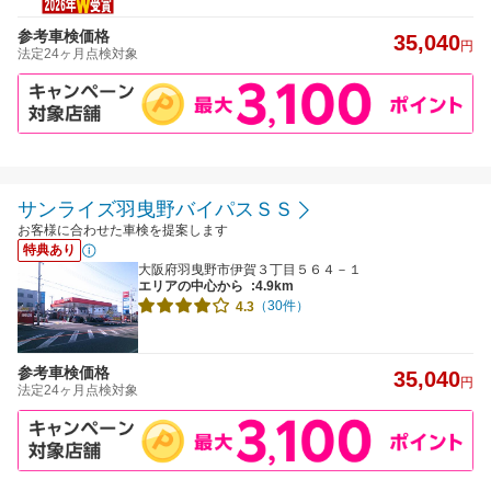
参考車検価格
35,040
円
法定24ヶ月点検対象
サンライズ羽曳野バイパスＳＳ
お客様に合わせた車検を提案します
特典あり
大阪府羽曳野市伊賀３丁目５６４－１
エリアの中心から
:4.9km
（30件）
4.3
参考車検価格
35,040
円
法定24ヶ月点検対象