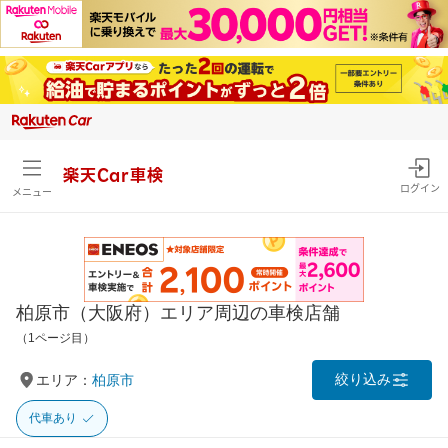
楽天Car車検
ログイン
メニュー
柏原市（大阪府）エリア周辺の車検店舗
（1ページ目）
絞り込み
エリア：
柏原市
代車あり