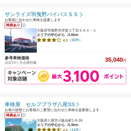
サンライズ羽曳野バイパスＳＳ
お客様に合わせた車検を提案します
特典あり
大阪府羽曳野市伊賀３丁目５６４－１
エリアの中心から
:4.9km
（30件）
4.3
参考車検価格
35,040
円
法定24ヶ月点検対象
車検屋 セルフプラザ八尾SS
お車の状態とお客様のご要望に合わせた車検を提案致します
特典あり
大阪府八尾市小阪合町2-8-26
エリアの中心から
:5.4km
（14件）
4.6