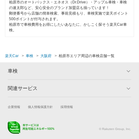
摂津市
柏原市のオートバックス・エネオス（Dr.Drive）・アップル車検・車検
EV車OK
の速太郎など、安心安全のブランド加盟店も揃っています！
キグナス車検
郵便番号から店舗の簡単検索、事前見積もり、車検実施で楽天ポイント
泉南郡
500ポイントが付与されます。
120分以内の車検
上原B-cle車検
柏原市で車検費用をお得にしたいあなたに、かしこく探そう楽天Car車
泉南市
検。
1日車検
ホリデー車検
泉北郡
夜間受付
マッハ車検
大東市
楽天Car
車検
大阪府
柏原市エリア周辺の車検店舗一覧
整備保証
出光興産「らくらく安心車検」
高石市
1級整備士在籍
車検
トヨタディーラー
高槻市
コンピューター診断
関連サービス
エネフリ車検
トップ
マイページ
豊中市
メリット
ご利用ガイド
安心WE！車検
閉じる
豊能郡
試乗・商談
新車購入
企業情報
個人情報保護方針
採用情報
車検の基礎知識
キャンペーン一覧
富田林市
楽天Car車買取
車検予約
ランキング
よくある質問
閉じる
キズ修理予約
洗車・コーティング予約
寝屋川市
© Rakuten Group, Inc.
メンテナンス管理
タイヤ・パーツ購入