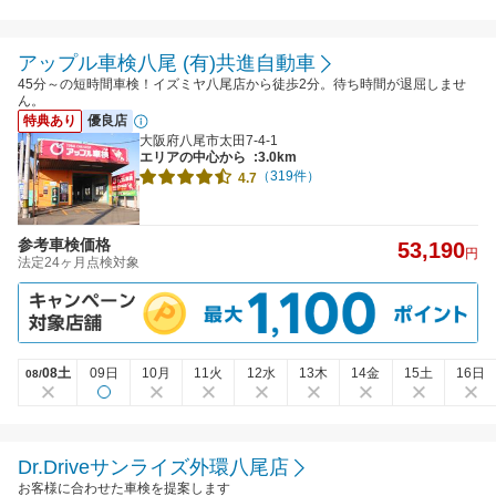
アップル車検八尾 (有)共進自動車
45分～の短時間車検！イズミヤ八尾店から徒歩2分。待ち時間が退屈しませ
ん。
特典あり
優良店
大阪府八尾市太田7-4-1
エリアの中心から
:3.0km
（319件）
4.7
参考車検価格
53,190
円
法定24ヶ月点検対象
08土
09日
10月
11火
12水
13木
14金
15土
16日
08/
Dr.Driveサンライズ外環八尾店
お客様に合わせた車検を提案します