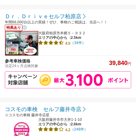
Ｄｒ．Ｄｒｉｖｅセルフ柏原店
年間66,000台以上の実績！ぜひ、車検のご相談は、当店へ！！
特典あり
大阪府柏原市本郷５－９３２
エリアの中心から
:2.5km
（34件）
4.5
参考車検価格
39,840
円
法定24ヶ月点検対象
コスモの車検 セルフ藤井寺店
☆コスモの車検 藤井寺店星
大阪府藤井寺市大井1-1-10
エリアの中心から
:2.6km
（249件）
4.2