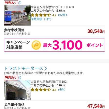
特典あり
大阪府八尾市恩智北町１丁目６３
エリアの中心から
:3.6km
（62件）
4.7
作業実績（1件）
参考車検価格
38,540
円
法定24ヶ月点検対象
トラストモータース
お車の状態とお客様のご要望に合わせた車検を提案致します。
特典あり
大阪府八尾市老原8丁目102
エリアの中心から
:4.6km
（4件）
4.6
参考車検価格
47,540
円
法定24ヶ月点検対象