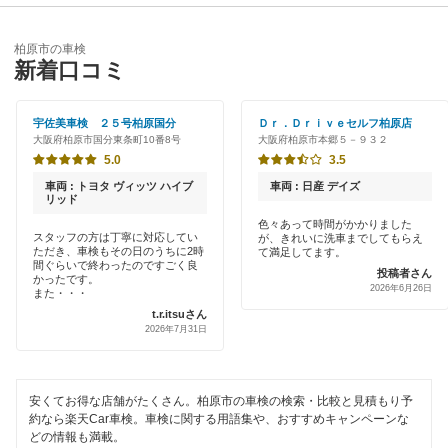
泉佐野市
優良店
ENEOS
和泉市
柏原市の車検
特典あり
新着口コミ
「車検の速太郎」
茨木市
初めて来店割りあり
アップル車検
宇佐美車検 ２５号柏原国分
Ｄｒ．Ｄｒｉｖｅセルフ柏原店
大阪狭山市
大阪府柏原市国分東条町10番8号
大阪府柏原市本郷５－９３２
新車初回割りあり
オートバックス
5.0
3.5
貝塚市
早割りあり
車両 : トヨタ ヴィッツ ハイブ
車両 : 日産 デイズ
チャレンジ車検
リッド
交野市
クレジットカードOK
色々あって時間がかかりました
スタッフの方は丁寧に対応してい
が、きれいに洗車までしてもらえ
出光リテール車検
門真市
ただき、車検もその日のうちに2時
て満足してます。
土日祝OK
間ぐらいで終わったのですごく良
投稿者さん
かったです。
伊藤忠エネクス
河内長野市
2026年6月26日
また・・・
代車あり
t.r.itsuさん
宇佐美車検
岸和田市
2026年7月31日
引取り・納車あり
コスモの車検
四條畷市
輸入車OK
安くてお得な店舗がたくさん。柏原市の車検の検索・比較と見積もり予
車検のコバック
吹田市
約なら楽天Car車検。車検に関する用語集や、おすすめキャンペーンな
ハイブリッド車OK
どの情報も満載。
ミタニ車検