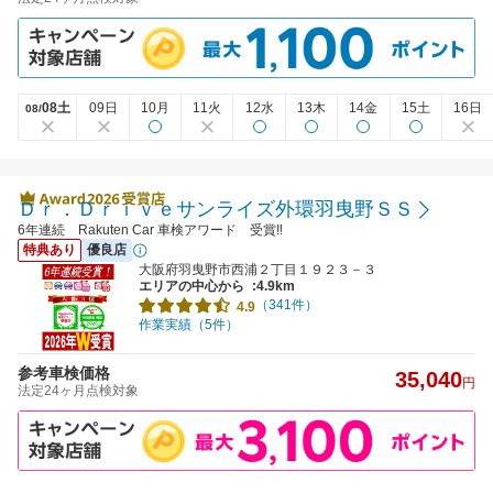
08土
09日
10月
11火
12水
13木
14金
15土
16日
08/
Ｄｒ．Ｄｒｉｖｅサンライズ外環羽曳野ＳＳ
6年連続 Rakuten Car 車検アワード 受賞‼
特典あり
優良店
大阪府羽曳野市西浦２丁目１９２３－３
エリアの中心から
:4.9km
（341件）
4.9
作業実績（5件）
参考車検価格
35,040
円
法定24ヶ月点検対象