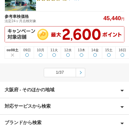
参考車検価格
45,440
円
法定24ヶ月点検対象
08土
09日
10月
11火
12水
13木
14金
15土
16日
08/
1/37
大阪府 - そのほかの地域
対応サービスから検索
池田市
泉大津市
ブランドから検索
Award 受賞店