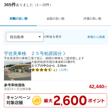
365件
ありました（1～10件）
距離の近い順
金額の安い順
評価の高い順
の料金を表示
車種から検索
宇佐美車検 ２５号柏原国分
宇佐美直営の車検工場で安心・納得の車検をご提供致します
大阪府柏原市国分東条町10番8号
エリアの中心から
:2.0km
（11件）
4.7
参考車検価格
42,440
円
法定24ヶ月点検対象