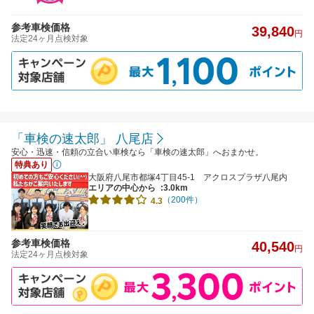
参考車検価格
39,840
円
法定24ヶ月点検対象
「車検の速太郎」 八尾店
安心・迅速・信頼の立合い車検なら「車検の速太郎」へおまかせ。
特典あり
大阪府八尾市都塚4丁目45-1 アクロスプラザ八尾内
エリアの中心から
:3.0km
（200件）
4.3
参考車検価格
40,540
円
法定24ヶ月点検対象