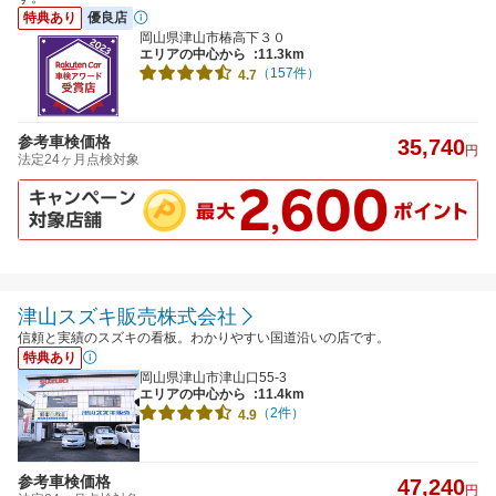
特典あり
優良店
岡山県津山市椿高下３０
エリアの中心から
:11.3km
（157件）
4.7
参考車検価格
35,740
円
法定24ヶ月点検対象
津山スズキ販売株式会社
信頼と実績のスズキの看板。わかりやすい国道沿いの店です。
特典あり
岡山県津山市津山口55-3
エリアの中心から
:11.4km
（2件）
4.9
参考車検価格
47,240
円