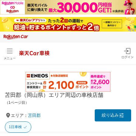
楽天Car車検
ログイン
メニュー
苫田郡（岡山県）エリア周辺の車検店舗
（1ページ目）
絞り込み
エリア：
苫田郡
1日車検