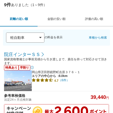
9件
ありました（1～9件）
距離の近い順
金額の安い順
評価の高い順
の料金を表示
車種から検索
院庄インターＳＳ
国家資格整備士が事前見積から引き渡しまで、責任を持って対応させて頂き
ます。
特典あり
早割り
岡山県苫田郡鏡野町吉原３７６－１
エリアの中心から
:8.0km
（6件）
4.7
参考車検価格
39,440
円
法定24ヶ月点検対象