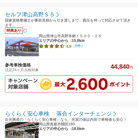
セルフ津山高野ＳＳ
国家資格整備士が事前見積から引き渡しまで、責任を持って対応させて頂き
ます。
特典あり
岡山県津山市高野本郷１５００－２５
エリアの中心から
:15.0km
（5件）
4.9
参考車検価格
44,840
円
法定24ヶ月点検対象
らくらく安心車検 落合インターチェンジ
出光興産の「らくらく安心車検」なら、充実の保証内容で車検後も安心！
岡山県真庭市開田180
エリアの中心から
:18.0km