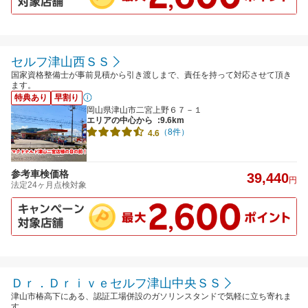
セルフ津山西ＳＳ
国家資格整備士が事前見積から引き渡しまで、責任を持って対応させて頂き
ます。
特典あり
早割り
岡山県津山市二宮上野６７－１
エリアの中心から
:9.6km
（8件）
4.6
参考車検価格
39,440
円
法定24ヶ月点検対象
Ｄｒ．Ｄｒｉｖｅセルフ津山中央ＳＳ
津山市椿高下にある、認証工場併設のガソリンスタンドで気軽に立ち寄れま
す。