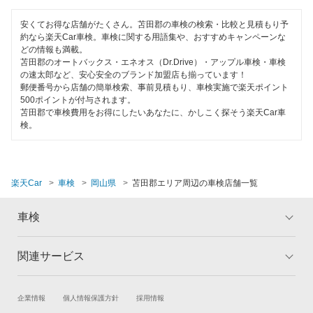
120分以内の車検
瀬戸内市
安くてお得な店舗がたくさん。苫田郡の車検の検索・比較と見積もり予
1日車検
約なら楽天Car車検。車検に関する用語集や、おすすめキャンペーンな
どの情報も満載。
総社市
苫田郡のオートバックス・エネオス（Dr.Drive）・アップル車検・車検
整備保証
の速太郎など、安心安全のブランド加盟店も揃っています！
高梁市
郵便番号から店舗の簡単検索、事前見積もり、車検実施で楽天ポイント
1級整備士在籍
500ポイントが付与されます。
玉野市
苫田郡で車検費用をお得にしたいあなたに、かしこく探そう楽天Car車
コンピューター診断
検。
都窪郡
閉じる
津山市
楽天Car
車検
岡山県
苫田郡エリア周辺の車検店舗一覧
新見市
車検
備前市
真庭郡
関連サービス
トップ
マイページ
メリット
ご利用ガイド
真庭市
試乗・商談
新車購入
企業情報
個人情報保護方針
採用情報
車検の基礎知識
キャンペーン一覧
美作市