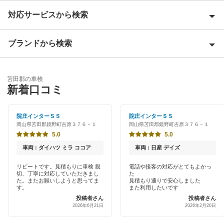
対応サービスから検索
英田郡
赤磐市
ブランドから検索
優良店
浅口郡
特典あり
ENEOS
浅口市
苫田郡の車検
早割りあり
新着口コミ
出光興産「らくらく安心車検」
井原市
クレジットカードOK
トヨタディーラー
院庄インターＳＳ
院庄インターＳＳ
小田郡
岡山県苫田郡鏡野町吉原３７６－１
岡山県苫田郡鏡野町吉原３７６－１
土日祝OK
5.0
5.0
加賀郡
閉じる
代車あり
車両 : ダイハツ ミラ ココア
車両 : 日産 デイズ
笠岡市
引取り・納車あり
リピートです。見積もりに車検 親
電話や接客の対応がとてもよかっ
切、丁寧に対応していただきまし
た
勝田郡
た。またお願いしようと思ってま
見積もり通りで安心しました
ハイブリッド車OK
す。
また利用したいです
投稿者さん
投稿者さん
久米郡
2026年6月21日
2026年2月20日
EV車OK
倉敷市