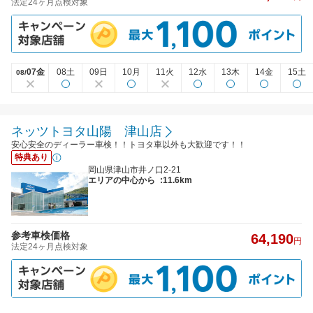
法定24ヶ月点検対象
07金
08土
09日
10月
11火
12水
13木
14金
15土
08/
ネッツトヨタ山陽 津山店
安心安全のディーラー車検！！トヨタ車以外も大歓迎です！！
特典あり
岡山県津山市井ノ口2-21
エリアの中心から
:11.6km
参考車検価格
64,190
円
法定24ヶ月点検対象