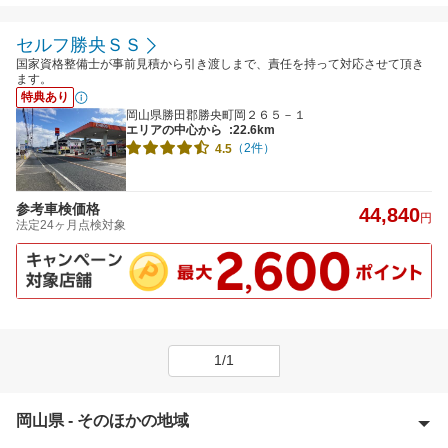
セルフ勝央ＳＳ
国家資格整備士が事前見積から引き渡しまで、責任を持って対応させて頂き
ます。
特典あり
岡山県勝田郡勝央町岡２６５－１
エリアの中心から
:22.6km
（2件）
4.5
参考車検価格
44,840
円
法定24ヶ月点検対象
1/1
岡山県 - そのほかの地域