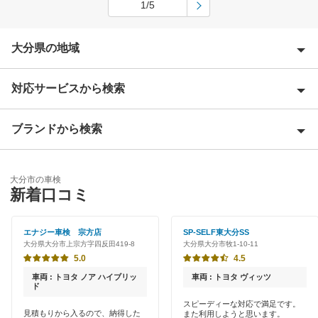
1/5
大分県の地域
対応サービスから検索
宇佐市
臼杵市
ブランドから検索
Award 受賞店
杵築市
優良店
ENEOS
玖珠郡
大分市の車検
特典あり
新着口コミ
アップル車検
国東市
初めて来店割りあり
オートバックス
エナジー車検 宗方店
SP-SELF東大分SS
佐伯市
大分県大分市上宗方字四反田419-8
大分県大分市牧1-10-11
新車初回割りあり
伊藤忠エネクス
5.0
4.5
竹田市
早割りあり
車両 : トヨタ ノア ハイブリッ
車両 : トヨタ ヴィッツ
車検のコバック
ド
津久見市
クレジットカードOK
スピーディーな対応で満足です。
見積もりから入るので、納得した
また利用しようと思います。
マッハ車検