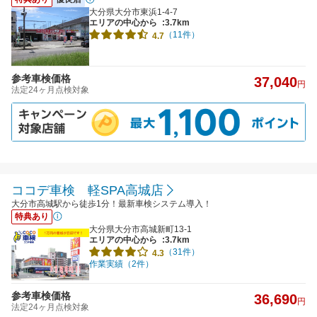
大分県大分市東浜1-4-7
エリアの中心から
:3.7km
（11件）
4.7
参考車検価格
37,040
円
法定24ヶ月点検対象
ココデ車検 軽SPA高城店
大分市高城駅から徒歩1分！最新車検システム導入！
特典あり
大分県大分市高城新町13-1
エリアの中心から
:3.7km
（31件）
4.3
作業実績（2件）
参考車検価格
36,690
円
法定24ヶ月点検対象