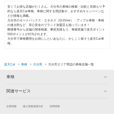
コンピューター診断
安くてお得な店舗がたくさん。大分市の車検の検索・比較と見積もり予
約なら楽天Car車検。車検に関する用語集や、おすすめキャンペーンな
どの情報も満載。
大分市のオートバックス・エネオス（Dr.Drive）・アップル車検・車検
閉じる
の速太郎など、安心安全のブランド加盟店も揃っています！
郵便番号から店舗の簡単検索、事前見積もり、車検実施で楽天ポイント
500ポイントが付与されます。
大分市で車検費用をお得にしたいあなたに、かしこく探そう楽天Car車
検。
楽天Car
車検
大分県
大分市エリア周辺の車検店舗一覧
車検
関連サービス
トップ
マイページ
メリット
ご利用ガイド
試乗・商談
新車購入
企業情報
個人情報保護方針
採用情報
車検の基礎知識
キャンペーン一覧