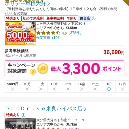
ホリデー車検大分
【過剰整備を抑えたあんしん価格の車検】1日車検！立ち合い説明で年間
2,000台の実績！
特典あり
初めて来店割
新車初回割
早割り
優良店
大分県大分市鴛野山ノ下1030-3
エリアの中心から
:3.6km
（378件）
4.6
作業実績（10件）
参考車検価格
36,690
円
法定24ヶ月点検対象
09日
10月
11火
12水
13木
14金
15土
16日
17月
08/
Ｄｒ．Ｄｒｉｖｅ米良バイパス店
特典あり
大分県大分市下郡南５－３－８
エリアの中心から
:0.7km