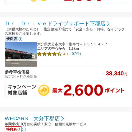
Ｄｒ．Ｄｒｉｖｅドライブサポート下郡店
（宗麟大橋のたもと） 指定整備工場にて「安全・安心・お得」なイデック
ス車検をご提案します。
優良店
大分県大分市大字下郡字竹ヶ下３１５４－７
エリアの中心から
:1.2km
（57件）
4.7
参考車検価格
38,340
円
法定24ヶ月点検対象
WECARS 大分下郡店
年間車検10万台の実績！安心・信頼の点検サービス
特典あり