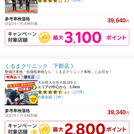
（35件）
4.3
参考車検価格
39,640
円
法定24ヶ月点検対象
くるまクリニック 下郡店
整備付車検・低価格車検なら「くるまクリニック車検」にお任せ！
特典あり
優良店
大分県大分市片島386-1
エリアの中心から
:1.0km
（127件）
4.7
作業実績（7件）
参考車検価格
39,340
円
法定24ヶ月点検対象