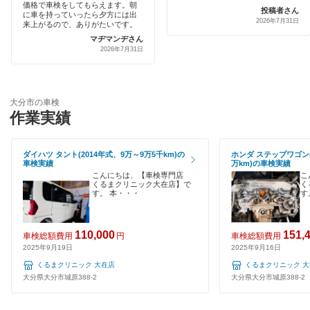
中津市
価格で車検をしてもらえます。朝
投稿者さん
土日祝OK
に車を持っていったら夕方には出
2026年7月31日
来上がるので、ありがたいです。
出光興産「らくらく安心車検」
速見郡
マヂマンヂさん
代車あり
2026年7月31日
エネフリ車検
東国東郡
引取り・納車あり
くるまクリニック
日田市
輸入車OK
大分市の車検
安心WE！車検
作業実績
豊後大野市
ハイブリッド車OK
豊後高田市
閉じる
ダイハツ タント(2014年式、9万～9万5千km)の
ホンダ ステップワゴン(
EV車OK
車検実績
万km)の車検実績
別府市
こんにちは、【車検専門店
こ
120分以内の車検
くるまクリニック大在店】で
く
す。 本・・・
す
由布市
1日車検
110,000
151,
車検総額費用
円
車検総額費用
夜間受付
閉じる
2025年9月19日
2025年9月16日
くるまクリニック 大在店
くるまクリニック 大
整備保証
大分県大分市城原388-2
大分県大分市城原388-2
1級整備士在籍