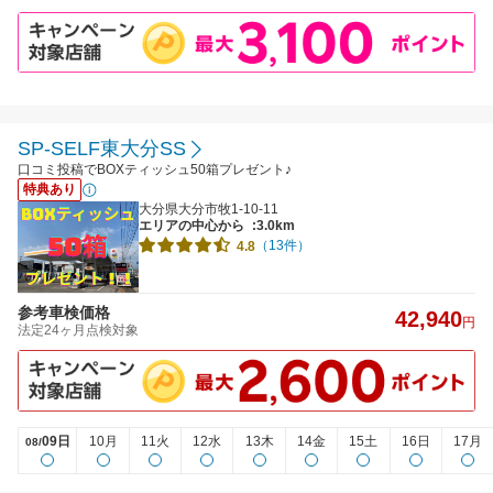
SP-SELF東大分SS
口コミ投稿でBOXティッシュ50箱プレゼント♪
特典あり
大分県大分市牧1-10-11
エリアの中心から
:3.0km
（13件）
4.8
参考車検価格
42,940
円
法定24ヶ月点検対象
09日
10月
11火
12水
13木
14金
15土
16日
17月
08/