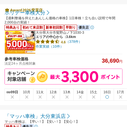
ホリデー車検大分
【過剰整備を抑えたあんしん価格の車検】1日車検！立ち合い説明で年間
2,000台の実績！
特典あり
初めて来店割
新車初回割
早割り
優良店
大分県大分市鴛野山ノ下1030-3
エリアの中心から
:3.6km
（378件）
4.6
作業実績（10件）
参考車検価格
36,690
円
法定24ヶ月点検対象
09日
10月
11火
12水
13木
14金
15土
16日
17月
08/
「マッハ車検」大分東浜店
マッハ車検は、【早い！】【安い！】【安心！】
特典あり
優良店