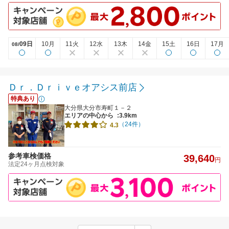
09日
10月
11火
12水
13木
14金
15土
16日
17月
08/
Ｄｒ．Ｄｒｉｖｅオアシス前店
特典あり
大分県大分市寿町１－２
エリアの中心から
:3.9km
（24件）
4.3
参考車検価格
39,640
円
法定24ヶ月点検対象