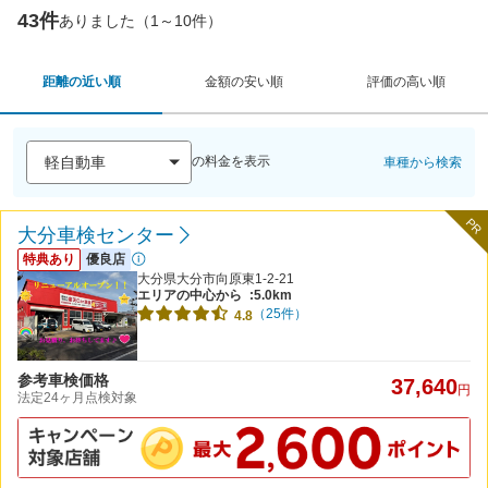
43件
ありました（1～10件）
距離の近い順
金額の安い順
評価の高い順
の料金を表示
車種から検索
PR
大分車検センター
特典あり
優良店
大分県大分市向原東1-2-21
エリアの中心から
:5.0km
（25件）
4.8
参考車検価格
37,640
円
法定24ヶ月点検対象