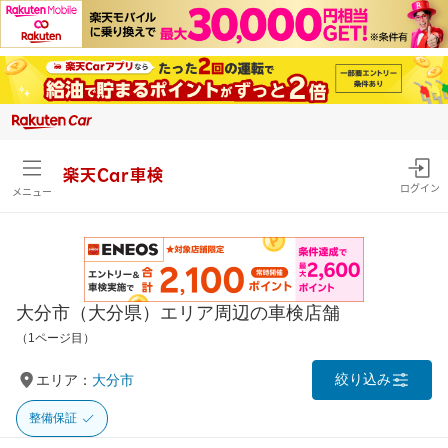
楽天Car車検
ログイン
メニュー
大分市（大分県）エリア周辺の車検店舗
（1ページ目）
絞り込み
エリア：
大分市
整備保証