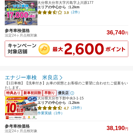
大分県大分市大字片島字上川原177
エリアの中心から
:1.2km
（2件）
3.9
参考車検価格
36,740
円
法定24ヶ月点検対象
エナジー車検 米良店
【1日車検】【洗車付き】お車の状態とお客様のご要望に合わせたご提案をい
たします。
特典あり
新車初回割
早割り
優良店
大分県大分市下郡中央3-1-15
エリアの中心から
:1.2km
（28件）
4.7
作業実績（1件）
参考車検価格
38,190
円
法定24ヶ月点検対象