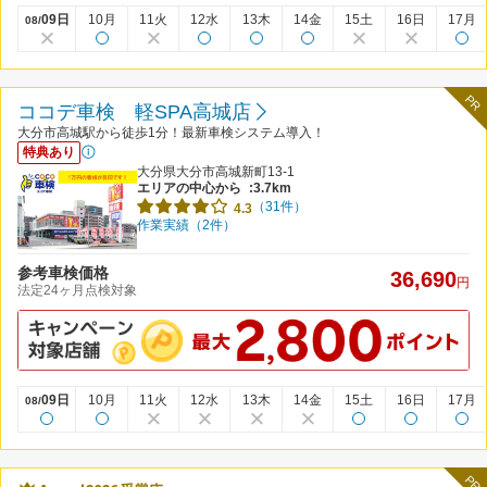
09日
10月
11火
12水
13木
14金
15土
16日
17月
08/
PR
ココデ車検 軽SPA高城店
大分市高城駅から徒歩1分！最新車検システム導入！
特典あり
大分県大分市高城新町13-1
エリアの中心から
:3.7km
（31件）
4.3
作業実績（2件）
参考車検価格
36,690
円
法定24ヶ月点検対象
09日
10月
11火
12水
13木
14金
15土
16日
17月
08/
PR