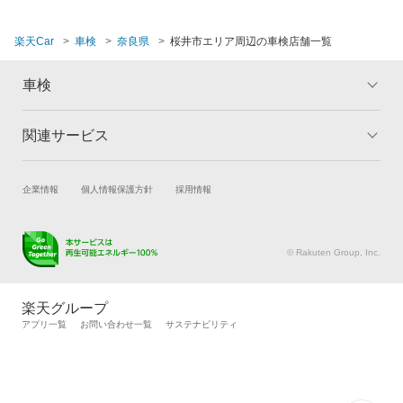
夜間受付
吉野郡
楽天Car
車検
奈良県
桜井市エリア周辺の車検店舗一覧
整備保証
1級整備士在籍
閉じる
車検
コンピューター診断
関連サービス
トップ
マイページ
メリット
ご利用ガイド
閉じる
試乗・商談
新車購入
企業情報
個人情報保護方針
採用情報
車検の基礎知識
キャンペーン一覧
楽天Car車買取
車検予約
ランキング
よくある質問
キズ修理予約
洗車・コーティング予約
© Rakuten Group, Inc.
メンテナンス管理
タイヤ・パーツ購入
タイヤ交換サービス
楽天Car マガジン
楽天グループ
自動車カタログ
自動車保険
アプリ一覧
お問い合わせ一覧
サステナビリティ
楽天マイカー割