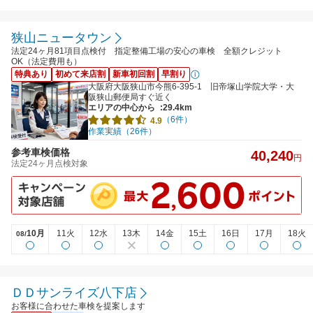
狭山ニュータウン
法定24ヶ月81項目点検付 指定整備工場の安心の車検 全額クレジット
OK（法定費用も）
特典あり
初めて来店割
新車初回割
早割り
大阪府大阪狭山市今熊6-395-1 旧帝塚山学院大学・大
阪狭山郵便局すぐ近く
エリアの中心から
:29.4km
（6件）
4.9
作業実績（26件）
参考車検価格
40,240
円
法定24ヶ月点検対象
10月
11火
12水
13木
14金
15土
16日
17月
18火
08/
ＤＤサンライズ八下店
お客様に合わせた車検を提案します