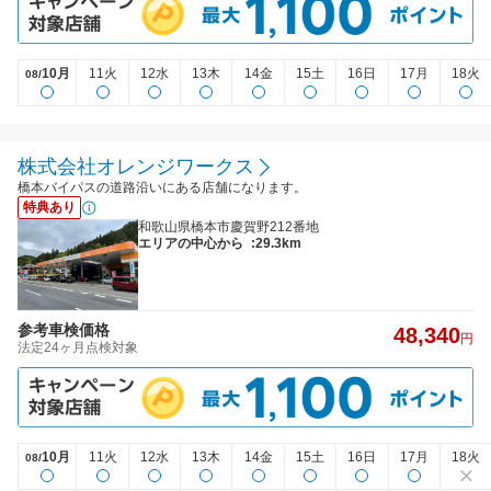
10月
11火
12水
13木
14金
15土
16日
17月
18火
08/
株式会社オレンジワークス
橋本バイパスの道路沿いにある店舗になります。
特典あり
和歌山県橋本市慶賀野212番地
エリアの中心から
:29.3km
参考車検価格
48,340
円
法定24ヶ月点検対象
10月
11火
12水
13木
14金
15土
16日
17月
18火
08/