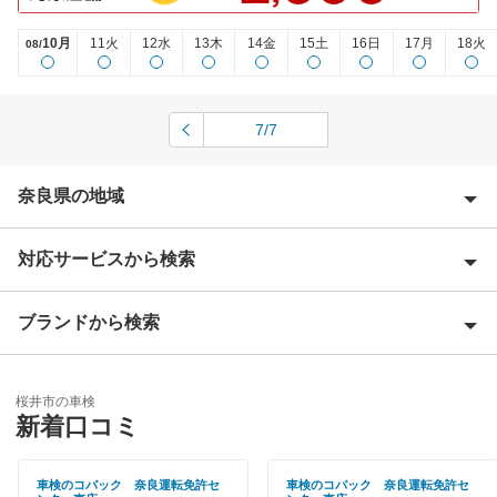
10月
11火
12水
13木
14金
15土
16日
17月
18火
08/
7/7
奈良県の地域
対応サービスから検索
生駒郡
生駒市
ブランドから検索
Award 受賞店
宇陀郡
優良店
ENEOS
宇陀市
桜井市の車検
特典あり
新着口コミ
「車検の速太郎」
香芝市
初めて来店割りあり
アップル車検
車検のコバック 奈良運転免許セ
車検のコバック 奈良運転免許セ
橿原市