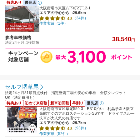
特典あり
優良店
大阪府堺市東区八下町2丁12-1
エリアの中心から
:29.6km
（34件）
4.8
作業実績（1件）
参考車検価格
38,540
円
法定24ヶ月点検対象
セルフ堺草尾
法定24ヶ月81項目点検付 指定整備工場の安心の車検 全額クレジット
OK（法定費用も）
特典あり
初めて来店割
新車初回割
早割り
優良店
大阪府堺市東区草尾559-3 R310沿い 利晶学園大阪立
命館すぐのアポロステーションSSです ドライブスル―
洗車が大人気のお店です
エリアの中心から
:29.7km
（93件）
4.8
作業実績（52件）