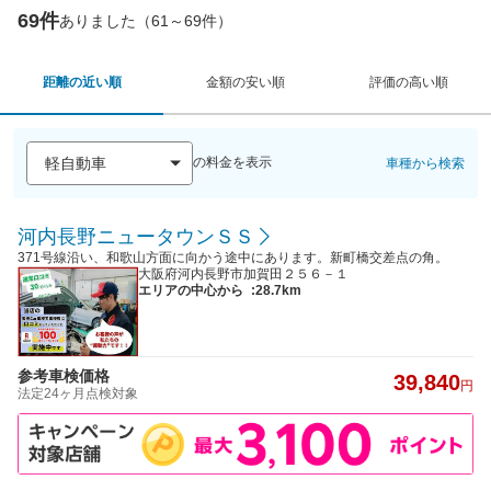
69件
ありました（61～69件）
距離の近い順
金額の安い順
評価の高い順
の料金を表示
車種から検索
河内長野ニュータウンＳＳ
371号線沿い、和歌山方面に向かう途中にあります。新町橋交差点の角。
大阪府河内長野市加賀田２５６－１
エリアの中心から
:28.7km
参考車検価格
39,840
円
法定24ヶ月点検対象