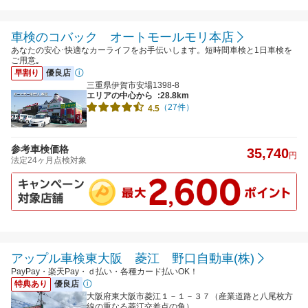
車検のコバック オートモールモリ本店
あなたの安心･快適なカーライフをお手伝いします。短時間車検と1日車検を
ご用意｡
早割り
優良店
三重県伊賀市安場1398-8
エリアの中心から
:28.8km
（27件）
4.5
参考車検価格
35,740
円
法定24ヶ月点検対象
アップル車検東大阪 菱江 野口自動車(株)
PayPay・楽天Pay・ｄ払い・各種カード払いOK！
特典あり
優良店
大阪府東大阪市菱江１－１－３７（産業道路と八尾枚方
線の重なる菱江交差点の角）