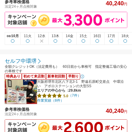
参考車検価格
40,240
円
法定24ヶ月点検対象
10月
11火
12水
13木
14金
15土
16日
17月
18火
08/
セルフ中環堺
全額クレジットOK（法定費用も） 60日前から車検可 指定整備工場の安心
の車検です
特典あり
初めて来店割
新車初回割
早割り
大阪府堺市北区八下北3-1 野遠石原町交差点 中環沿
い アポロステーションの大型SS
エリアの中心から
:29.8km
（7件）
5.0
作業実績（8件）
参考車検価格
40,240
円
法定24ヶ月点検対象