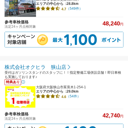
エリアの中心から
:28.8km
（549件）
4.7
参考車検価格
48,240
円
法定24ヶ月点検対象
株式会社オクヒラ 狭山店
受付はガソリンスタンドのスタッフに！！指定整備工場併設店舗！即日車検
も実施しております♪
特典あり
大阪府大阪狭山市茱萸木1-254-1
エリアの中心から
:29.0km
（54件）
4.6
参考車検価格
42,740
円
法定24ヶ月点検対象