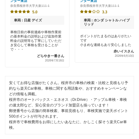
ンター東店
ンター東店
新車初回割りあり
奈良県桜井市大字大泉111-1
奈良県桜井市大字大泉111-1
オートバックス
葛城市
5.0
3.3
早割りあり
出光リテール車検
車両 : 日産 デイズ
車両 : ホンダ シャトル ハイブ
北葛城郡
リッド
クレジットカードOK
車検日前の事前連絡や車検作業前
伊藤忠エネクス
五條市
ポイントがたまるのはありがたい
の基本料金の説明および追加作業
土日祝OK
です
料金の説明等も丁寧にしていただ
小まめな連絡もあり安心しました
き安心して車検を受けることが
車検のコバック
御所市
で・・・
赤いイスさん
代車あり
どらやき一番さん
2026年6月10日
出光興産「らくらく安心車検」
磯城郡
2026年7月18日
引取り・納車あり
高市郡
閉じる
輸入車OK
安くてお得な店舗がたくさん。桜井市の車検の検索・比較と見積もり予
天理市
約なら楽天Car車検。車検に関する用語集や、おすすめキャンペーンな
ハイブリッド車OK
どの情報も満載。
奈良市
桜井市のオートバックス・エネオス（Dr.Drive）・アップル車検・車検
EV車OK
の速太郎など、安心安全のブランド加盟店も揃っています！
郵便番号から店舗の簡単検索、事前見積もり、車検実施で楽天ポイント
大和郡山市
500ポイントが付与されます。
120分以内の車検
桜井市で車検費用をお得にしたいあなたに、かしこく探そう楽天Car車
大和高田市
検。
1日車検
山辺郡