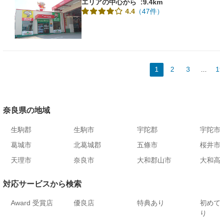
エリアの中心から
:9.4km
（47件）
4.4
1
2
3
...
1
奈良県の地域
生駒郡
生駒市
宇陀郡
宇陀
葛城市
北葛城郡
五條市
桜井
天理市
奈良市
大和郡山市
大和
対応サービスから検索
Award 受賞店
優良店
特典あり
初め
り