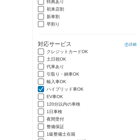
特典あり
初来店割
新車割
早割り
対応サービス
詳細
クレジットカードOK
土日祝OK
代車あり
引取り・納車OK
輸入車OK
ハイブリッド車OK
EV車OK
120分以内の車検
1日車検
夜間受付
整備保証
1級整備士在籍