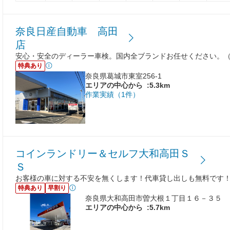
奈良日産自動車 高田
店
安心・安全のディーラー車検。国内全ブランドお任せください。
特典あり
奈良県葛城市東室256-1
エリアの中心から
:5.3km
作業実績（1件）
コインランドリー＆セルフ大和高田Ｓ
Ｓ
お客様の車に対する不安を無くします！代車貸し出しも無料です
特典あり
早割り
奈良県大和高田市曽大根１丁目１６－３５
エリアの中心から
:5.7km