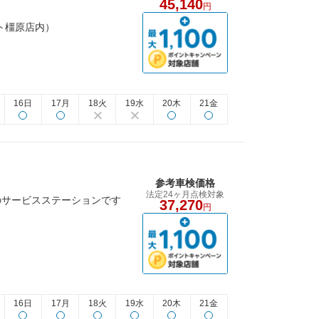
45,140
円
ート橿原店内）
16日
17月
18火
19水
20木
21金
参考車検価格
法定24ヶ月点検対象
のサービスステーションです
37,270
円
16日
17月
18火
19水
20木
21金