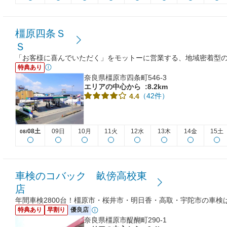
橿原四条Ｓ
Ｓ
「お客様に喜んでいただく」をモットーに営業する、地域密着型
特典あり
奈良県橿原市四条町546-3
エリアの中心から
:8.2km
（42件）
4.4
08土
09日
10月
11火
12水
13木
14金
15土
08/
車検のコバック 畝傍高校東
店
年間車検2800台！橿原市・桜井市・明日香・高取・宇陀市の車検
特典あり
早割り
優良店
奈良県橿原市醍醐町290-1