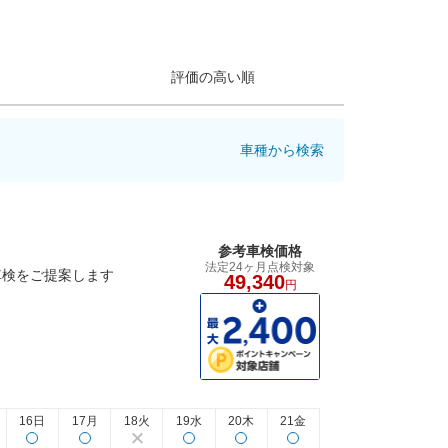
評価の高い順
車種から検索
参考車検価格
法定24ヶ月点検対象
車検をご提案します
49,340
円
16日
17月
18火
19水
20木
21金