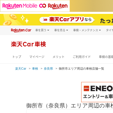
車を買う
車を売る
車検・メンテナンス
タイ
試乗・商談
楽天Car車買取
車検予約
キズ修理予約
新車
楽天Car車検
洗車・コーティン
メンテナンス管理
トップ
マイページ
メリット
ご利用ガイド
車検の基
楽天Car
車検
奈良県
御所市エリア周辺の車検店舗一覧
御所市（奈良県）エリア周辺の車