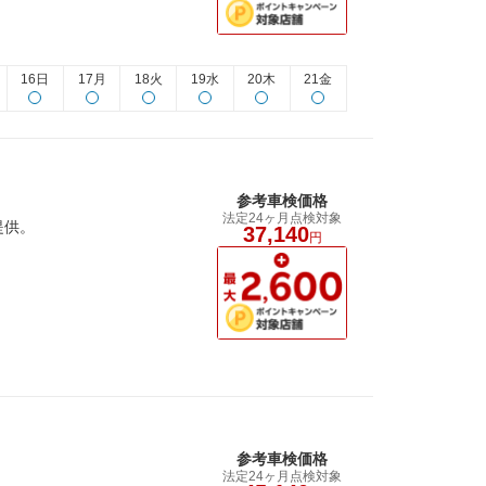
16日
17月
18火
19水
20木
21金
参考車検価格
法定24ヶ月点検対象
提供。
37,140
円
参考車検価格
法定24ヶ月点検対象