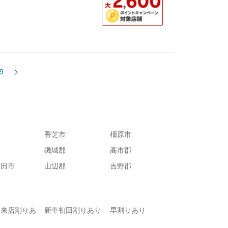
9
市
香芝市
橿原市
市
磯城郡
高市郡
高田市
山辺郡
吉野郡
て来店割りあ
新車初回割りあり
早割りあり