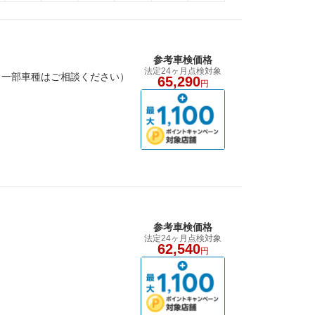
参考車検価格
法定24ヶ月点検対象
（一部車種はご相談ください）
65,290
円
参考車検価格
法定24ヶ月点検対象
！
62,540
円