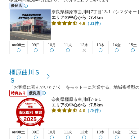
優良店
奈良県橿原市曲川町7丁目13-1（シマダオ
エリアの中心から
:7.4km
（31件）
4.6
08土
09日
10月
11火
12水
13木
14金
15土
08/
橿原曲川Ｓ
Ｓ
「お客様に喜んでいただく」をモットーに営業する、地域密着型
特典あり
優良店
奈良県橿原市曲川町7-6-1
エリアの中心から
:7.5km
（79件）
4.6
08土
09日
10月
11火
12水
13木
14金
15土
08/