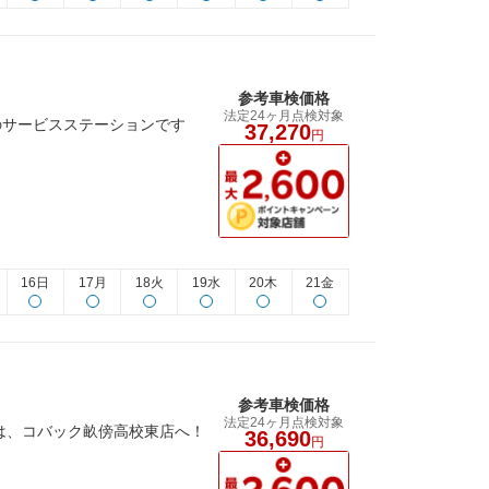
参考車検価格
法定24ヶ月点検対象
のサービスステーションです
37,270
円
16日
17月
18火
19水
20木
21金
参考車検価格
法定24ヶ月点検対象
は、コバック畝傍高校東店へ！
36,690
円