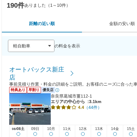
190件
ありました（1～10件）
距離の近い順
金額の安い順
の料金を表示
オートバックス新庄
店
事前見積り作業・料金の詳細をご説明。お客様のニーズに合った
特典あり
早割り
優良店
奈良県葛城市薑112-1
エリアの中心から
:3.1km
（44件）
4.4
08土
09日
10月
11火
12水
13木
14金
15土
08/