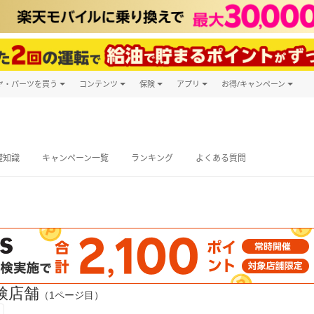
ヤ・パーツを買う
コンテンツ
保険
アプリ
お得/キャンペーン
楽天Carマガジン
キャンペーン
タイヤ・パーツ購入
自動車保険
楽天Carアプリ
自動車カタログ
タイヤ交換サービス
楽天マイカー
グ予約
礎知識
キャンペーン一覧
ランキング
よくある質問
検店舗
（1ページ目）