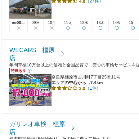
（27件）
4.8
08土
09日
10月
11火
12水
13木
14金
15土
08/
WECARS 橿原
店
年間車検10万台以上の信頼と全国品質で、安心の車検サービスを
特典あり
奈良県橿原市曲川町7丁目25番11号
エリアの中心から
:7.4km
（1件）
3.0
ガリレオ車検 橿原
店
検査時間最短45分預かり、その日に乗って帰れます！