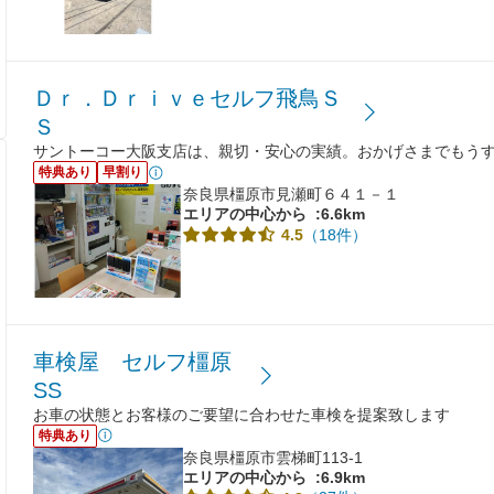
Ｄｒ．Ｄｒｉｖｅセルフ飛鳥Ｓ
Ｓ
サントーコー大阪支店は、親切・安心の実績。おかげさまでもうす
特典あり
早割り
奈良県橿原市見瀬町６４１－１
エリアの中心から
:6.6km
（18件）
4.5
車検屋 セルフ橿原
SS
お車の状態とお客様のご要望に合わせた車検を提案致します
特典あり
奈良県橿原市雲梯町113-1
エリアの中心から
:6.9km