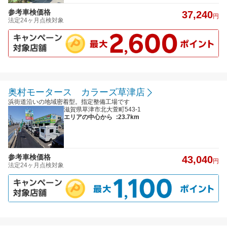
参考車検価格
37,240
円
法定24ヶ月点検対象
奥村モータース カラーズ草津店
浜街道沿いの地域密着型。指定整備工場です
滋賀県草津市北大萱町543-1
エリアの中心から
:23.7km
参考車検価格
43,040
円
法定24ヶ月点検対象