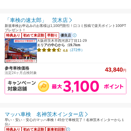
「車検の速太郎」 茨木店
新規車検お申込みのお客様は1,100円割引！口コミ投稿で楽天ポイント100PT
プレゼント！
特典あり
初めて来店割
早割り
優良店
大阪府茨木市西河原2丁目11-29
エリアの中心から
:19.7km
（272件）
4.6
参考車検価格
43,840
円
法定24ヶ月点検対象
マッハ車検 名神茨木インター店
早い・安い・安心のマッハ車検！45分で車検完了！名神茨木インターから１
分♪
特典あり
初めて来店割
新車初回割