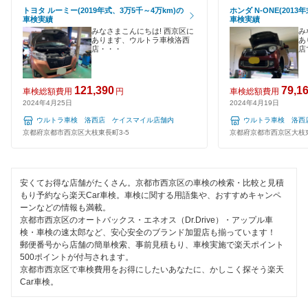
EV車OK
トヨタ ルーミー(2019年式、3万5千～4万km)の
ホンダ N-ONE(2013
車検実績
車検実績
みなさまこんにちは! 西京区に
み
120分以内の車検
あります、ウルトラ車検洛西
あ
店・・・
店
1日車検
夜間受付
121,390
79,1
車検総額費用
円
車検総額費用
2024年4月25日
2024年4月19日
整備保証
ウルトラ車検 洛西店 ケイスマイル店舗内
ウルトラ車検 洛西
京都府京都市西京区大枝東長町3-5
京都府京都市西京区大枝東
1級整備士在籍
コンピューター診断
安くてお得な店舗がたくさん。京都市西京区の車検の検索・比較と見積
もり予約なら楽天Car車検。車検に関する用語集や、おすすめキャンペ
ーンなどの情報も満載。
閉じる
京都市西京区のオートバックス・エネオス（Dr.Drive）・アップル車
検・車検の速太郎など、安心安全のブランド加盟店も揃っています！
郵便番号から店舗の簡単検索、事前見積もり、車検実施で楽天ポイント
500ポイントが付与されます。
京都市西京区で車検費用をお得にしたいあなたに、かしこく探そう楽天
Car車検。