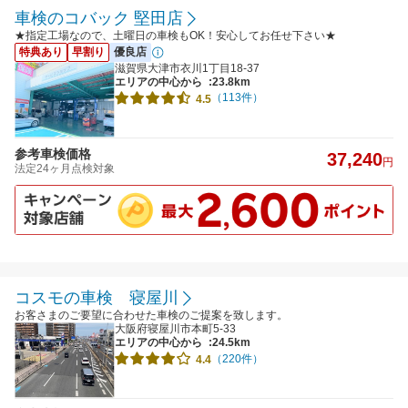
車検のコバック 堅田店
★指定工場なので、土曜日の車検もOK！安心してお任せ下さい★
特典あり
早割り
優良店
滋賀県大津市衣川1丁目18-37
エリアの中心から
:23.8km
（113件）
4.5
参考車検価格
37,240
円
法定24ヶ月点検対象
コスモの車検 寝屋川
お客さまのご要望に合わせた車検のご提案を致します。
大阪府寝屋川市本町5-33
エリアの中心から
:24.5km
（220件）
4.4