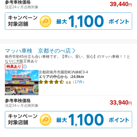
参考車検価格
39,440
円
法定24ヶ月点検対象
マッハ車検 京都そのべ店
南丹市初45分立ち合い車検です。【早い、安い、安心】のマッハ車検！！と
なりに大阪王将あり
特典あり
京都府南丹市園部町内林町3-4
エリアの中心から
:24.9km
（17件）
4.6
参考車検価格
33,940
円
法定24ヶ月点検対象