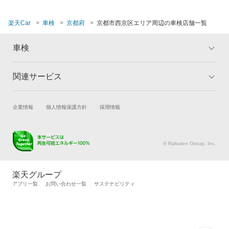
楽天Car
車検
京都府
京都市西京区エリア周辺の車検店舗一覧
車検
関連サービス
トップ
マイページ
メリット
ご利用ガイド
試乗・商談
新車購入
企業情報
個人情報保護方針
採用情報
車検の基礎知識
キャンペーン一覧
楽天Car車買取
車検予約
ランキング
よくある質問
キズ修理予約
洗車・コーティング予約
© Rakuten Group, Inc.
メンテナンス管理
タイヤ・パーツ購入
タイヤ交換サービス
楽天Car マガジン
楽天グループ
自動車カタログ
自動車保険
アプリ一覧
お問い合わせ一覧
サステナビリティ
楽天マイカー割