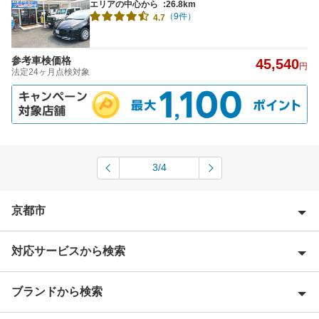
エリアの中心から
:26.8km
（9件）
4.7
参考車検価格
45,540
円
法定24ヶ月点検対象
3/4
京都市
対応サービスから検索
京都市右京区
京都市上京区
ブランドから検索
Award 受賞店
京都市北区