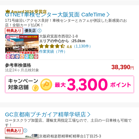
GTNET車検センター大阪箕面 CafeTime
171号線沿いアクセス良好！車検センターとカフェが併設した新感覚のお
店！全額カード払OK！
特典あり
優良店
大阪府箕面市西宿2-1-8
エリアの中心から
:25.0km
（1,130件）
4.6
作業実績（7件）
参考車検価格
38,390
円
法定24ヶ月点検対象
GC京都南プチガイア精華学研店
ロータスクラブ加盟店。運輸支局指定工場なので、土日の一日車検も可能で
す！
特典あり
京都府相楽郡精華町精華台1丁目25-3