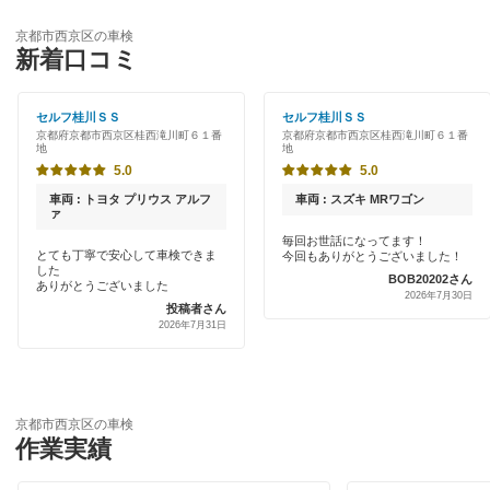
優良店
「車検の速太郎」
京都市左京区
京都市西京区の車検
特典あり
新着口コミ
オートバックス
京都市下京区
初めて来店割りあり
コスモの車検
セルフ桂川ＳＳ
セルフ桂川ＳＳ
京都市中京区
京都府京都市西京区桂西滝川町６１番
京都府京都市西京区桂西滝川町６１番
新車初回割りあり
地
地
車検のコバック
京都市東山区
5.0
5.0
早割りあり
GTNET×カフェ車検
車両 : トヨタ プリウス アルフ
車両 : スズキ MRワゴン
京都市伏見区
ァ
クレジットカードOK
毎回お世話になってます！
上原B-cle車検
京都市南区
とても丁寧で安心して車検できま
今回もありがとうございました！
した
土日祝OK
BOB20202さん
ありがとうございました
ウルトラ車検
2026年7月30日
京都市山科区
投稿者さん
代車あり
2026年7月31日
マッハ車検
京都市
引取り・納車あり
安心WE！車検
輸入車OK
閉じる
京都市西京区の車検
閉じる
作業実績
ハイブリッド車OK