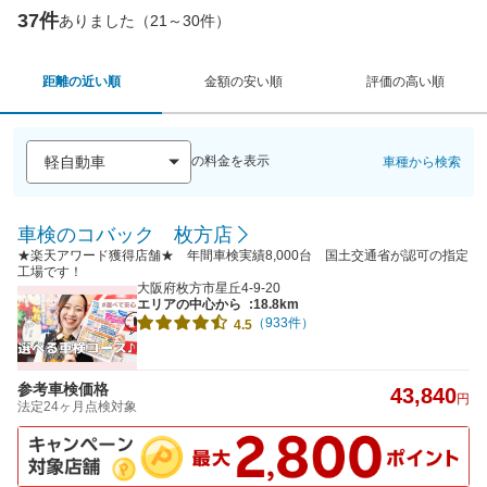
37件
ありました（21～30件）
距離の近い順
金額の安い順
評価の高い順
の料金を表示
車種から検索
車検のコバック 枚方店
★楽天アワード獲得店舗★ 年間車検実績8,000台 国土交通省が認可の指定
工場です！
大阪府枚方市星丘4-9-20
エリアの中心から
:18.8km
（933件）
4.5
参考車検価格
43,840
円
法定24ヶ月点検対象