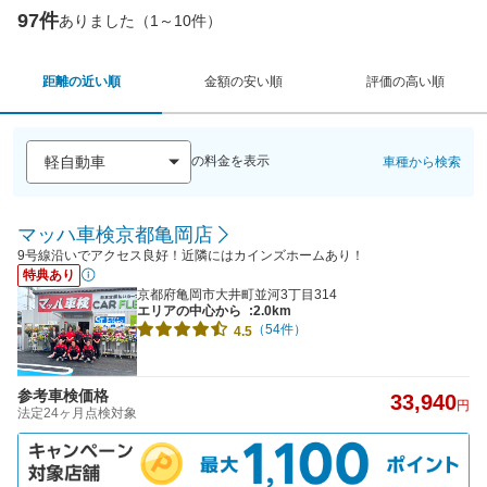
97件
ありました（1～10件）
距離の近い順
金額の安い順
評価の高い順
の料金を表示
車種から検索
マッハ車検京都亀岡店
9号線沿いでアクセス良好！近隣にはカインズホームあり！
特典あり
京都府亀岡市大井町並河3丁目314
エリアの中心から
:2.0km
（54件）
4.5
参考車検価格
33,940
円
法定24ヶ月点検対象