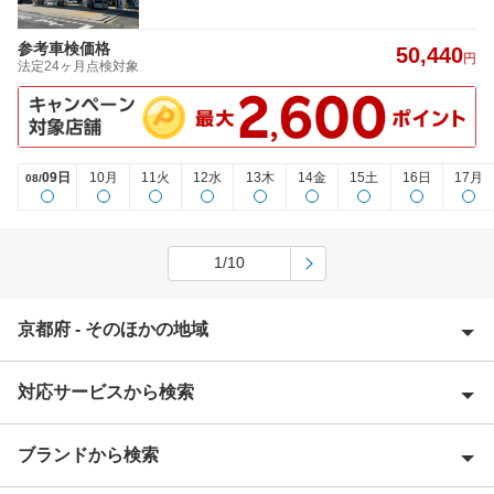
参考車検価格
50,440
円
法定24ヶ月点検対象
09日
10月
11火
12水
13木
14金
15土
16日
17月
08/
1/10
京都府 - そのほかの地域
対応サービスから検索
綾部市
宇治市
ブランドから検索
Award 受賞店
乙訓郡