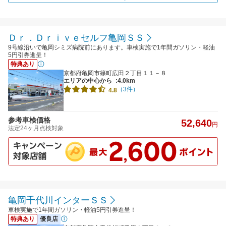
Ｄｒ．Ｄｒｉｖｅセルフ亀岡ＳＳ
9号線沿いで亀岡シミズ病院前にあります。車検実施で1年間ガソリン・軽油
5円引券進呈！
特典あり
京都府亀岡市篠町広田２丁目１１－８
エリアの中心から
:4.0km
（3件）
4.8
参考車検価格
52,640
円
法定24ヶ月点検対象
亀岡千代川インターＳＳ
車検実施で1年間ガソリン・軽油5円引券進呈！
特典あり
優良店