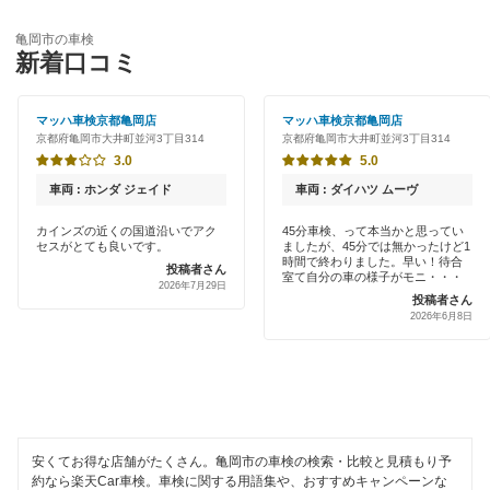
優良店
ENEOS
木津川市
亀岡市の車検
特典あり
新着口コミ
「車検の速太郎」
京田辺市
初めて来店割りあり
アップル車検
マッハ車検京都亀岡店
マッハ車検京都亀岡店
京丹後市
京都府亀岡市大井町並河3丁目314
京都府亀岡市大井町並河3丁目314
新車初回割りあり
オートバックス
3.0
5.0
久世郡
早割りあり
車両 : ホンダ ジェイド
車両 : ダイハツ ムーヴ
出光リテール車検
城陽市
クレジットカードOK
カインズの近くの国道沿いでアク
45分車検、って本当かと思ってい
セスがとても良いです。
ましたが、45分では無かったけど1
伊藤忠エネクス
相楽郡
時間で終わりました。早い！待合
投稿者さん
土日祝OK
室て自分の車の様子がモニ・・・
2026年7月29日
コスモの車検
投稿者さん
綴喜郡
2026年6月8日
代車あり
車検のコバック
長岡京市
引取り・納車あり
モリカワ車検
南丹市
輸入車OK
マッハ車検
福知山市
ハイブリッド車OK
安くてお得な店舗がたくさん。亀岡市の車検の検索・比較と見積もり予
出光興産「らくらく安心車検」
約なら楽天Car車検。車検に関する用語集や、おすすめキャンペーンな
船井郡