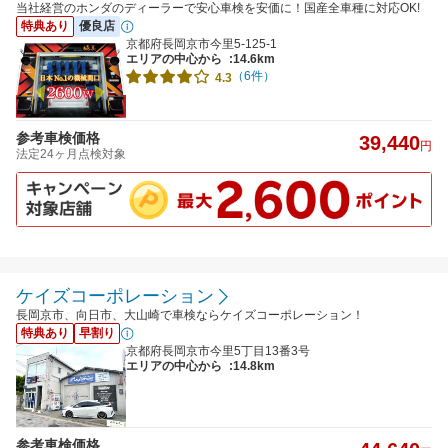
当社経営のホンダのディーラーで安心車検を安価に！国産全車種に対応OK!
特典あり
優良店
京都府長岡京市今里5-125-1
エリアの中心から
:14.6km
（6件）
4.3
参考車検価格
39,440
円
法定24ヶ月点検対象
ケイズコーポレーション
長岡京市、向日市、大山崎で車検ならケイズコーポレーション！
特典あり
早割り
京都府長岡京市今里5丁目13番3号
エリアの中心から
:14.8km
参考車検価格