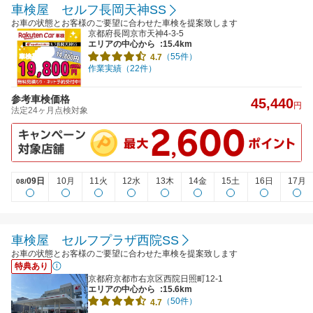
車検屋 セルフ長岡天神SS
お車の状態とお客様のご要望に合わせた車検を提案致します
京都府長岡京市天神4-3-5
エリアの中心から
:15.4km
（55件）
4.7
作業実績（22件）
参考車検価格
45,440
円
法定24ヶ月点検対象
09日
10月
11火
12水
13木
14金
15土
16日
17月
08/
車検屋 セルフプラザ西院SS
お車の状態とお客様のご要望に合わせた車検を提案致します
特典あり
京都府京都市右京区西院日照町12-1
エリアの中心から
:15.6km
（50件）
4.7