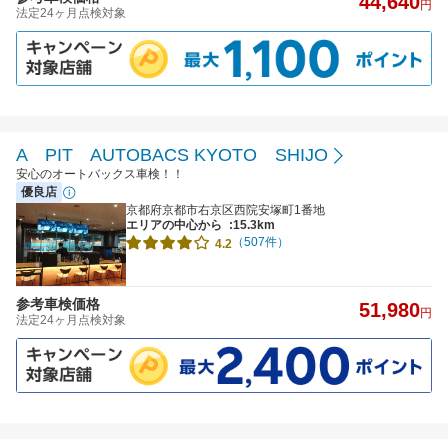
44,640
円
法定24ヶ月点検対象
A PIT AUTOBACS KYOTO SHIJO
安心のオートバックス車検！！
優良店
京都府京都市右京区西院安塚町1番地
エリアの中心から
:15.3km
（507件）
4.2
参考車検価格
51,980
円
法定24ヶ月点検対象