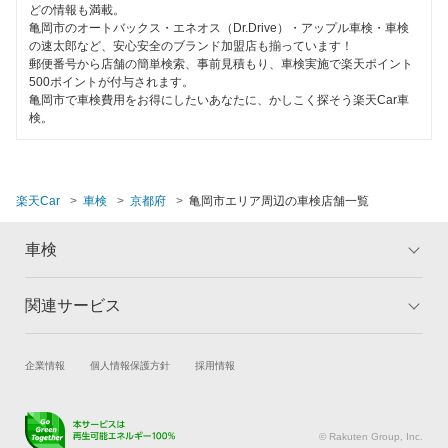
EV車OK
どの情報も満載。
トヨタディーラー
亀岡市のオートバックス・エネオス（Dr.Drive）・アップル車検・車検
舞鶴市
の速太郎など、安心安全のブランド加盟店も揃っています！
120分以内の車検
郵便番号から店舗の簡単検索、事前見積もり、車検実施で楽天ポイント
宮津市
閉じる
500ポイントが付与されます。
1日車検
亀岡市で車検費用をお得にしたいあなたに、かしこく探そう楽天Car車
向日市
検。
夜間受付
八幡市
整備保証
与謝郡
楽天Car
車検
京都府
亀岡市エリア周辺の車検店舗一覧
1級整備士在籍
車検
コンピューター診断
閉じる
関連サービス
トップ
マイページ
閉じる
メリット
ご利用ガイド
試乗・商談
新車購入
企業情報
個人情報保護方針
採用情報
車検の基礎知識
キャンペーン一覧
楽天Car車買取
車検予約
ランキング
よくある質問
キズ修理予約
洗車・コーティング予約
© Rakuten Group, Inc.