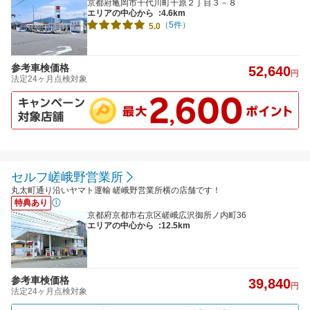
京都府亀岡市千代川町千原２丁目３－８
エリアの中心から
:4.6km
（5件）
5.0
参考車検価格
52,640
円
法定24ヶ月点検対象
セルフ嵯峨野営業所
丸太町通り沿いヤマト運輸 嵯峨野営業所横の店舗です！
特典あり
京都府京都市右京区嵯峨広沢御所ノ内町36
エリアの中心から
:12.5km
参考車検価格
39,840
円
法定24ヶ月点検対象