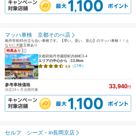
マッハ車検 京都そのべ店
南丹市初45分立ち合い車検です。【早い、安い、安心】のマッハ車検！！と
なりに大阪王将あり
特典あり
京都府南丹市園部町内林町3-4
エリアの中心から
:13.9km
（17件）
4.6
参考車検価格
33,940
円
法定24ヶ月点検対象
セルフ シーズ・in長岡京店